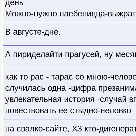
день
Можно-нужно наебеницца-выжрат
В августе-дне.
А пириделайти прагусей, ну меся
как то рас - тарас со мною-чело
случилась одна -цифра презаним
увлекательная история -случай в
повествовать ее стыдно-неловко
на свалко-сайте, ХЗ кто
-дигенера