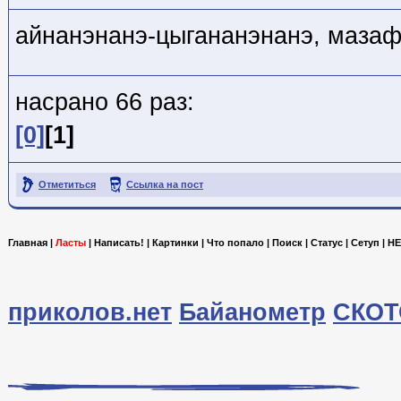
айнанэнанэ-цыгананэнанэ, мазаф
насрано 66 раз:
[0]
[1]
Отметиться
Ссылка на пост
Главная
|
Ласты
|
Написать!
|
Картинки
|
Что попало
|
Поиск
|
Статус
|
Сетуп
|
HE
приколов.нет
Байанометр
СКОТ