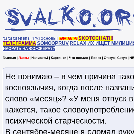
SKOTOCHAT!!!
[1]
[2]
[3]
[4]
[5]
[♩]
[✎]
ОСНОВЫ!
ТА СВАЛКА
ТЕЛЕГРАММА
SOMOOPRUV
RELAX
ИХ ИЩЕТ МИЛИЦИ
НАОРАТЬ НА ФОЖЖЕРА??
Главная
|
Ласты
|
Написать!
|
Картинки
|
Что попало
|
Поиск
|
Статус
|
Сетуп
|
HE
Не понимаю – в чем причина тако
косноязычия, когда после назван
слово «месяц»? «У меня отпуск в
кажется, такое словоупотреблени
психической старческости.
В сентябре-месяце я сломал руку-