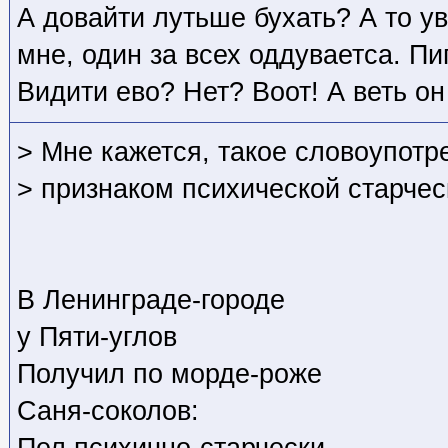
А довайти лутьше бухать? А то ув
мне, один за всех оддуваетса. Пи
Видити ево? Нет? Воот! А веть он
> Мне кажется, такое словоупотр
> признаком психической старчес
В Ленинграде-городе
у Пяти-углов
Получил по морде-роже
Саня-соколов:
Пел психично-старчески,