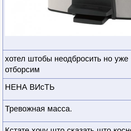
хотел штобы неодбросить но уже
отборсим
НЕНА ВИсТЬ
Тревожная масса.
Кстате хочу што сказать што кос