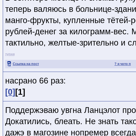
теперь валяюсь в больнице-здани
манго-фрукты, купленные тётей-р
рублей-денег за килограмм-вес. 
тактильно, желтые-зрительно и с
тупня
Ссылка на пост
? я чото п
насрано 66 раз:
[0]
[1]
Поддержэваю увгна Ланцэлот про
Докатились, блеать. Не знать так
дажэ в магозине нопремер всегда