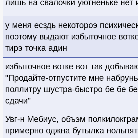
лишь на свалочки уютненьке нет 
у меня есздь некотороэ психичес
поэтому выдают избыточное вотк
тирэ точка адин
избыточное вотке вот так добываю
"Продайте-отпустите мне набрунь
поллитру шустра-быстро бе бе бе б
сдачи"
Увг-н Мебиус, объэм полкилокгра
примерно оджна бутылка нольпят