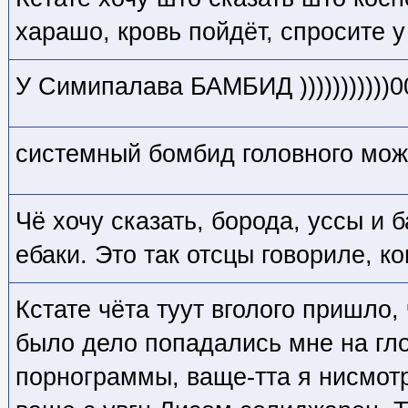
харашо, кровь пойдёт, спросите 
У Симипалава БАМБИД )))))))))))0
системный бомбид головного мож
Чё хочу сказать, борода, уссы и б
ебаки. Это так отсцы говориле, ко
Кстате чёта туут вголого пришло, 
было дело попадались мне на гл
порнограммы, ваще-тта я нисмот