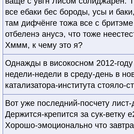
ваще с увгн Лисом солиджарен. Та
все ебаки бес бороды, усы и баки
там дифчёнге тожа все с бритэме
отбеленэ анусэ, что тоже неесте
Хммм, к чему это я?
Однажды в високосном 2012-году 
недели-недели в среду-день в но
катализатора-института стояло-с
Вот уже последний-посчету лист
Держится-крепится за сук-ветку е
Хорошо-эмоционально что завтра