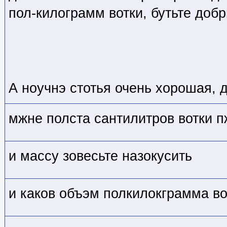
пол-килограмм вотки, бутьте добр
А ноучнэ стотья очень хорошая, д
мжне полста сантилитров вотки п
и массу зовесьте назокусить
и каков объэм полкилокграмма во