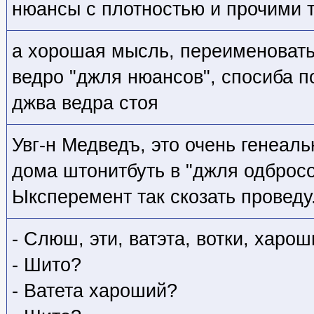
нюансы с плотностью и прочими 
а хорошая мысль, переименовать
ведро "джля нюансов", спосиба 
джва ведра стоя
Увг-н Медведъ, это очень генеа
дома штонитбуть в "джля одбросо
Ыксперемент так скозать проведу
- Слюш, эти, ватэта, вотки, харо
- Шито?
- Ватета хароший?