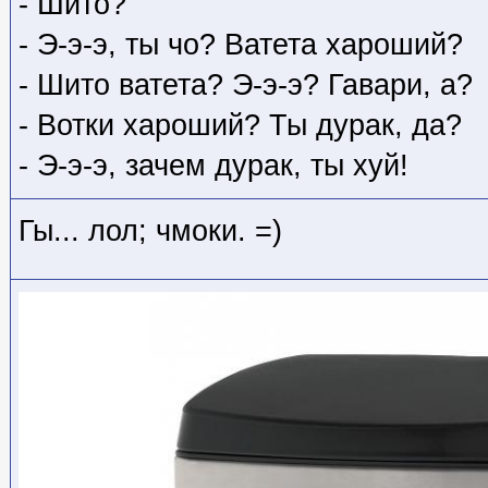
- Шито?
- Э-э-э, ты чо? Ватета хароший?
- Шито ватета? Э-э-э? Гавари, а?
- Вотки хароший? Ты дурак, да?
- Э-э-э, зачем дурак, ты хуй!
Гы... лол; чмоки. =)