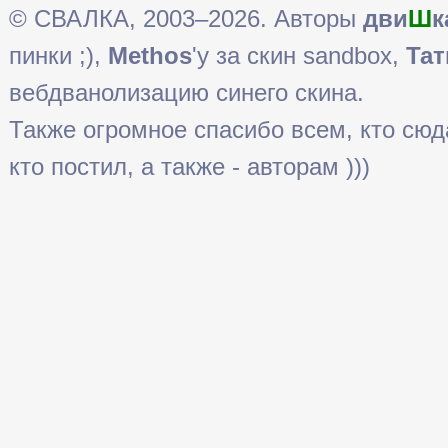
© СВАЛКА, 2003–2026. Авторы
дви
Ш
к
пинки ;),
Methos
'у за скин sandbox,
Тат
вебдванолизацию синего скина.
Также огромное спасибо всем, кто сюда 
кто постил, а также - авторам )))