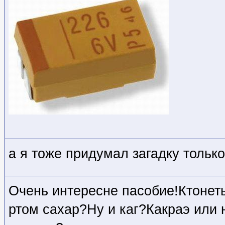
а я тоже придумал загадку тольк
Очень интересне пасобие!Ктонет
ртом сахар?Ну и каг?Какраэ или