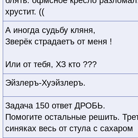
блять. офмсное кресло разломал.
хрустит. ((
А иногда судьбу кляня,
Зверёк страдаетъ от меня !
Или от тебя, ХЗ кто
???
Эйзлеръ-Хуэйзлеръ.
Задача 150 ответ ДРОБЬ.
Помогите остальные решить. Трет
синяках весь от стула с сахаром