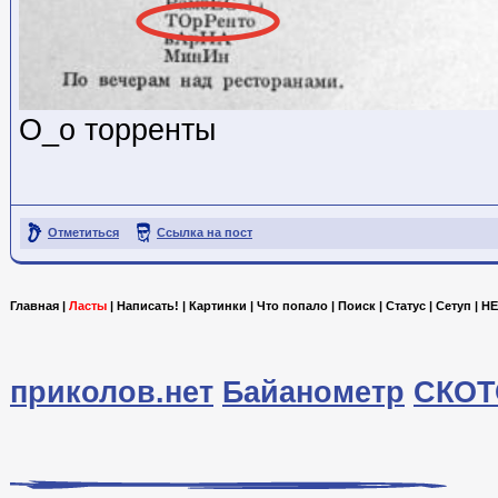
О_о торренты
Отметиться
Ссылка на пост
Главная
|
Ласты
|
Написать!
|
Картинки
|
Что попало
|
Поиск
|
Статус
|
Сетуп
|
HE
приколов.нет
Байанометр
СКОТ