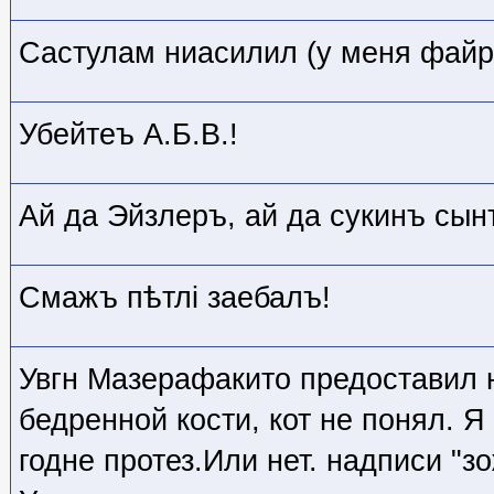
Састулам ниасилил (у меня файрф
Убейтеъ А.Б.В.!
Ай да Эйзлеръ, ай да сукинъ сын
Смажъ пѣтлi заебалъ!
Увгн Мазерафакито предоставил 
бедренной кости, кот не понял. Я 
годне протез.Или нет. надписи "з