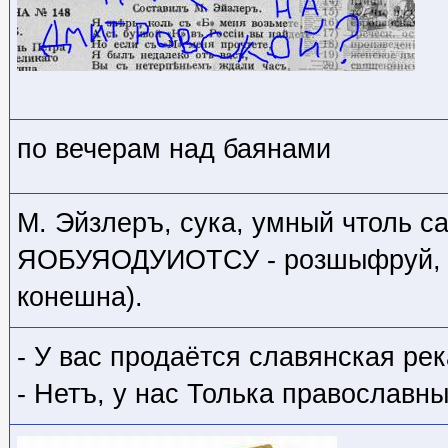
по вечерам над баянами
М. Эйзлеръ, сука, умный чтоль с
ЯОБУЯОДУИОТСУ - розшыфруй, 
конешна).
- У вас продаётся славянская ре
- Нетъ, у нас Толька православны