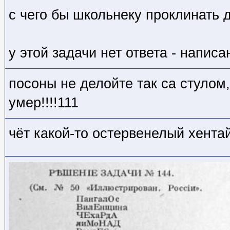
с чего бы школьнеку проклинать 
у этой задачи нет ответа - напис
посоны не делойте так са стулом,
умер!!!!111
чёт какой-то остервенелый хентай