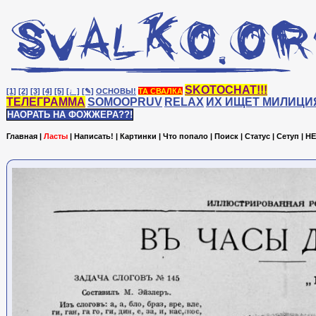
SKOTOCHAT!!!
[1]
[2]
[3]
[4]
[5]
[♩]
[✎]
ОСНОВЫ!
ТА СВАЛКА
ТЕЛЕГРАММА
SOMOOPRUV
RELAX
ИХ ИЩЕТ МИЛИЦИ
НАОРАТЬ НА ФОЖЖЕРА??!
Главная
|
Ласты
|
Написать!
|
Картинки
|
Что попало
|
Поиск
|
Статус
|
Сетуп
|
HE