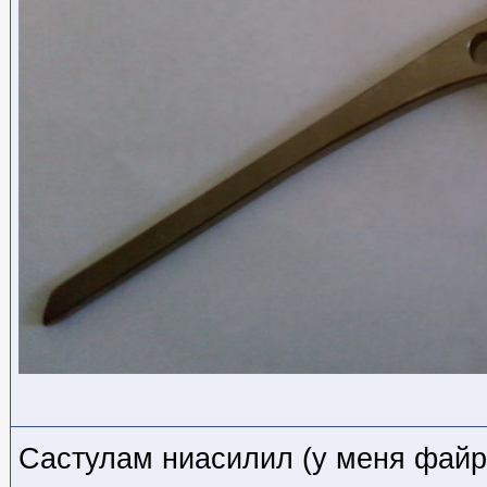
Састулам ниасилил (у меня файрф