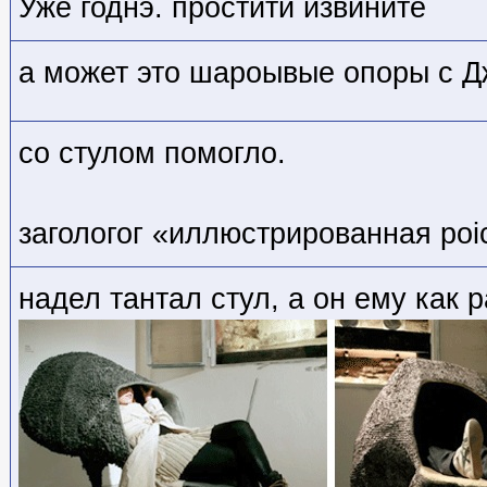
Уже годнэ. простити извините
а может это шароывые опоры с Д
со стулом помогло.
загологог «иллюстрированная роi
надел тантал стул, а он ему как р