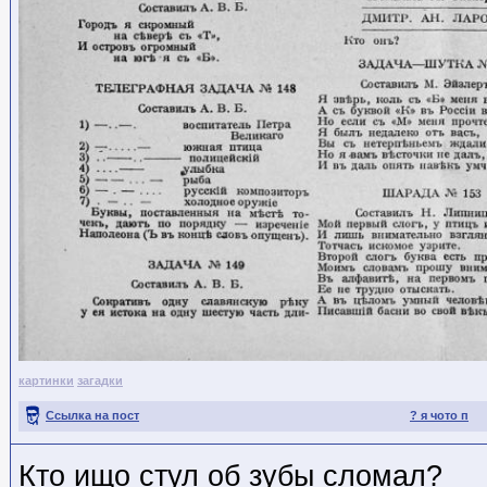
картинки
загадки
Ссылка на пост
? я чото п
Кто ищо стул об зубы сломал?