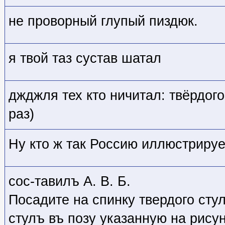
не проворный глупый пиздюк.
я твой таз сустав шатал
джджля тех кто ничитал: твёрдого
раз)
Ну кто ж так Россию иллюстрируе
сос-тавилъ А. В. Б.
Посадите на спинку твердого стул
стулъ въ позу указанную на рису