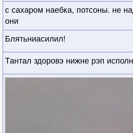
с сахаром наебка, потсоны. не на
они
Блятьниасилил!
Тантал здоровэ нижне рэп исполн