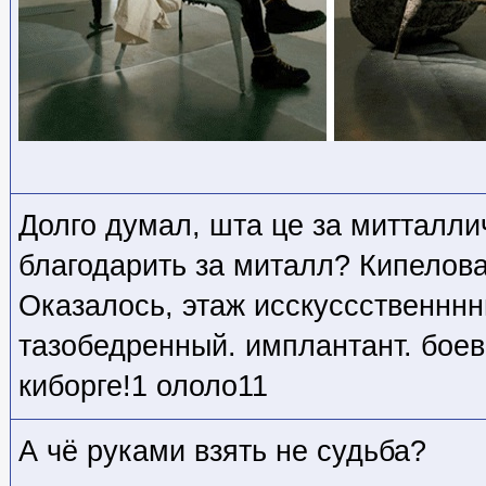
Долго думал, шта це за митталлич
благодарить за миталл? Кипелова
Оказалось, этаж исскуссственннн
тазобедренный. имплантант. боев
киборге!1 ололо11
А чё руками взять не судьба?