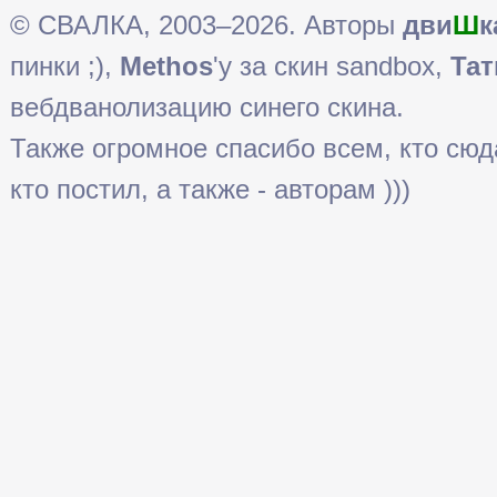
© СВАЛКА, 2003–2026. Авторы
дви
Ш
к
пинки ;),
Methos
'у за скин sandbox,
Тат
вебдванолизацию синего скина.
Также огромное спасибо всем, кто сюда 
кто постил, а также - авторам )))