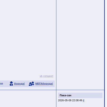
vk
гетшеет
борода!
МЕГАборода!
АМ
Пака-сан
2026-05-09 22:08:49
#