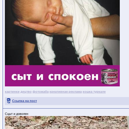
картинки
децтво
фотожаба
креативная реклама
кошка туркале
Ссылка на пост
Сцыт и доволен