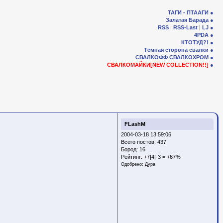
ТАГИ - ПТААГИ
Залатая Барада
RSS
|
RSS-Last
|
LJ
4PDA
КТОТУД?!
Тёмная сторона свалки
СВАЛКОФФ
СВАЛКОХРОМ
СВАЛКОМАЙКИ[NEW COLLECTION!!]
FLashM
2004-03-18 13:59:06
Всего постов: 437
Бород:
16
Рейтинг:
+7|4|-3 = +67%
Одобрено:
Дура