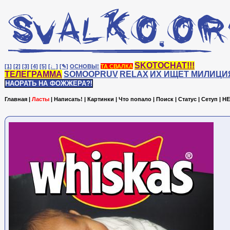
SKOTOCHAT!!!
[1]
[2]
[3]
[4]
[5]
[♩]
[✎]
ОСНОВЫ!
ТА СВАЛКА
ТЕЛЕГРАММА
SOMOOPRUV
RELAX
ИХ ИЩЕТ МИЛИЦИ
НАОРАТЬ НА ФОЖЖЕРА?!
Главная
|
Ласты
|
Написать!
|
Картинки
|
Что попало
|
Поиск
|
Статус
|
Сетуп
|
HE