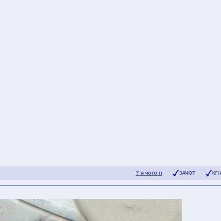
? я чото п
ЗАЧОТ
КГ/