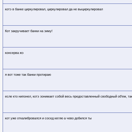
котэ в банке циркулировал, циркулировал да не выциркулировал
Кот закручивает банки на зиму!
консерва жэ
я вот тоже так банки протираю
есле кто нипонел, котэ зонимает собой весь предоставленный свободный об'ем, так б
кот уже откалибровался и сосед кеглю а чево добился ты