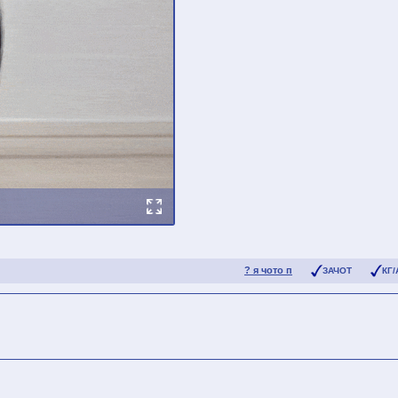
? я чото п
ЗАЧОТ
КГ/