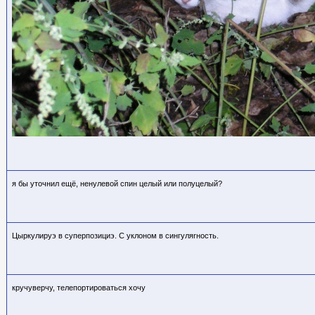
я бы уточнил ещё, ненулевой спин целый или полуцелый?
Цыркулируэ в суперпозициэ. С уклоном в сингуляrность.
кручуверчу, телепортироваться хочу