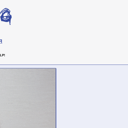
Я
LP!