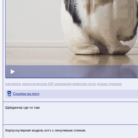
картинки
наркотическая GIF-анимация
животни чочо
кошка туркале
Ссылка на пост
Шрёдингер где-то там
Корпускулярная модель котэ с ненулевым спином.