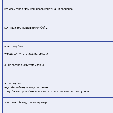
кто досмотрел, чем кончилось кено? Наши пабидиле?
крутицца вертицца шар голубой...
наше подебиле
украду шутку: это архиватор котэ
он не застрял. ему там удобно.
афтор мудак.
надо было банку в воду поставить.
тогда бы мы пронаблюдали закон сохранения момента импульса.
залез кот в банку, а она ему какраз!