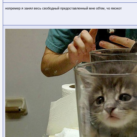
нопремер я занял весь свободный предоставленный мне об'ем, чо яжэкот