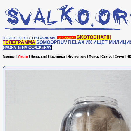
SKOTOCHAT!!!
[1]
[2]
[3]
[4]
[5]
[♩]
[✎]
ОСНОВЫ!
ТА СВАЛКА
ТЕЛЕГРАММА
SOMOOPRUV
RELAX
ИХ ИЩЕТ МИЛИЦИ
НАОРАТЬ НА ФОЖЖЕРА?
Главная
|
Ласты
|
Написать!
|
Картинки
|
Что попало
|
Поиск
|
Статус
|
Сетуп
|
HE