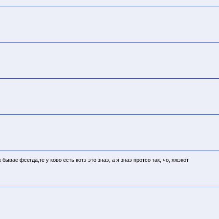
ывае фсегда,те у ково есть котэ это знаэ, а я знаэ протсо так, чо, яжэкот