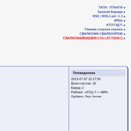
ТАГИ - ПТААГИ
Залатая Барада
RSS
|
RSS-Last
|
LJ
4PDA
КТОТУД?!
Тёмная сторона свалки
СВАЛКОФФ
СВАЛКОХРОМ
СВАЛКОМАЙКИ[NEW COLLECTION!!]
Попандопала
2013-07-07 22:17:50
Всего постов: 16
Бород:
2
Рейтинг:
+57|1|-7 = +88%
Одобрено:
Рвун Чехлов