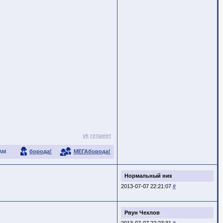
vk
гетшеет
борода!
МЕГАборода!
АМ
Нормальный ник
2013-07-07 22:21:07
#
Рвун Чехлов
2013-07-07 22:23:31
#