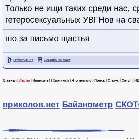
Только не ищи таких среди нас, 
гетеросексуальных УВГНов на св
шо за письмо щастья
Отметиться
Ссылка на пост
Главная
|
Ласты
|
Написать!
|
Картинки
|
Что попало
|
Поиск
|
Статус
|
Сетуп
|
HE
приколов.нет
Байанометр
СКОТ