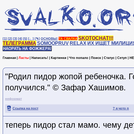
SKOTOCHAT!!!
[1]
[2]
[3]
[4]
[5]
[♩]
[✎]
ОСНОВЫ!
ТА СВАЛКА
ТЕЛЕГРАММА
SOMOOPRUV
RELAX
ИХ ИЩЕТ МИЛИЦИ
НАОРАТЬ НА ФОЖЖЕРА!
Главная
|
Ласты
|
Написать!
|
Картинки
|
Что попало
|
Поиск
|
Статус
|
Сетуп
|
HE
"Родил пидор жопой ребеночка. Г
получился." © Зафар Хашимов.
неформат
Ссылка на пост
? я чото п
теперь пидор стал мамо. чему де