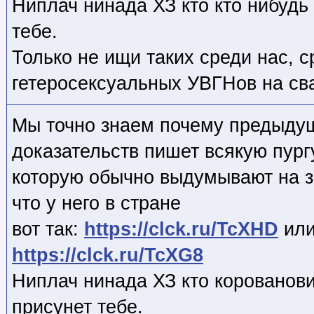
Ниплач нинада ХЗ кто
кто нибудь
тебе.
Только не ищи таких среди нас, 
гетеросексуальных УВГНов на св
Мы точно знаем почему предыду
доказательств пишет всякую пург
которую обычно выдумывают на 
что у него в стране
вот так:
https://clck.ru/TcXHD
или
https://clck.ru/TcXG8
Ниплач нинада ХЗ кто
корованови
присунет тебе.