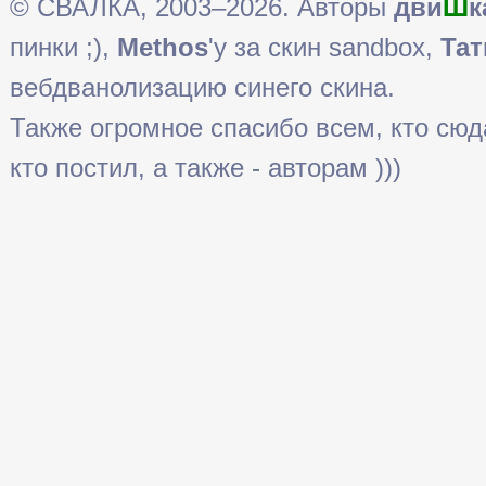
© СВАЛКА, 2003–2026. Авторы
дви
Ш
к
пинки ;),
Methos
'у за скин sandbox,
Тат
вебдванолизацию синего скина.
Также огромное спасибо всем, кто сюда 
кто постил, а также - авторам )))