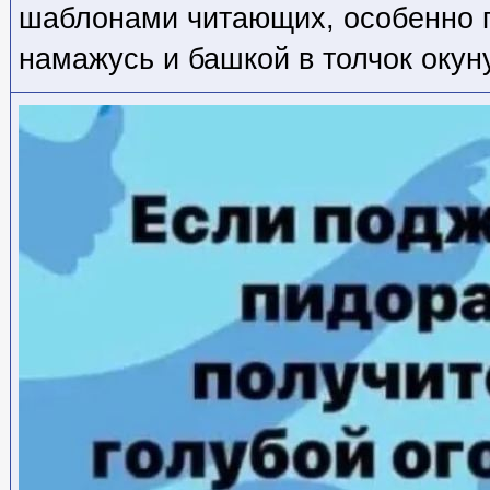
шаблонами читающих, особенно п
намажусь и башкой в толчок окун