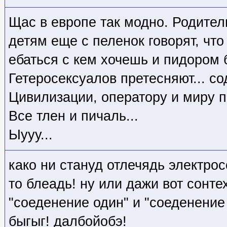
Щас в европе так модно. Родитель
детям еще с пеленок говорят, что
ебаться с кем хочешь и пидором 
Гетеросексуалов претесняют... со
Цивилизации, оператору и миру п
Все тлен и пичаль...
Ыууу...
како ни стануд отлечядь электр
то блеадь! ну или дажи вот сонт
"соеденение один" и "соеденение
быгыг! далбойобэ!