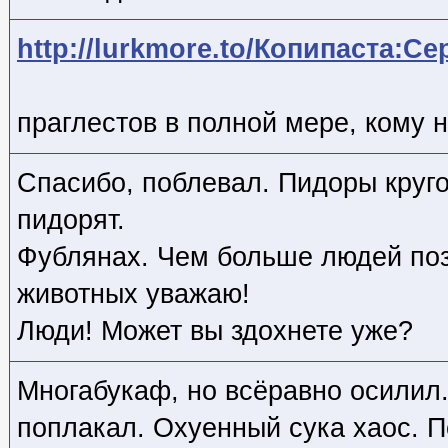
http://lurkmore.to/Копипаста:С
праглестов в полной мере, кому н
Спасибо, поблевал. Пидоры круг
пидорят.
Фублянах. Чем больше людей по
животных уважаю!
Люди! Может вы здохнете уже?
Многабукаф, но всёравно осилил
поплакал. Охуенный сука хаос. 