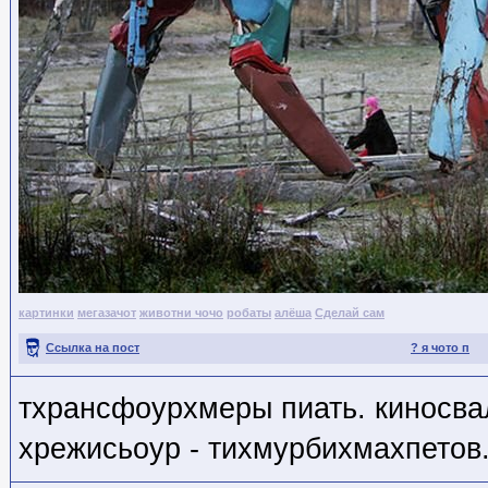
картинки
мегазачот
животни чочо
робаты
алёша
Сделай сам
Ссылка на пост
? я чото п
тхрансфоурхмеры пиать. киносва
хрежисьоур - тихмурбихмахпетов