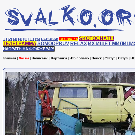
SKOTOCHAT!!!
[1]
[2]
[3]
[4]
[5]
[♩]
[✎]
ОСНОВЫ!
ТА СВАЛКА
ТЕЛЕГРАММА
SOMOOPRUV
RELAX
ИХ ИЩЕТ МИЛИЦИ
НАОРАТЬ НА ФОЖЖЕРА?!
Главная
|
Ласты
|
Написать!
|
Картинки
|
Что попало
|
Поиск
|
Статус
|
Сетуп
|
HE