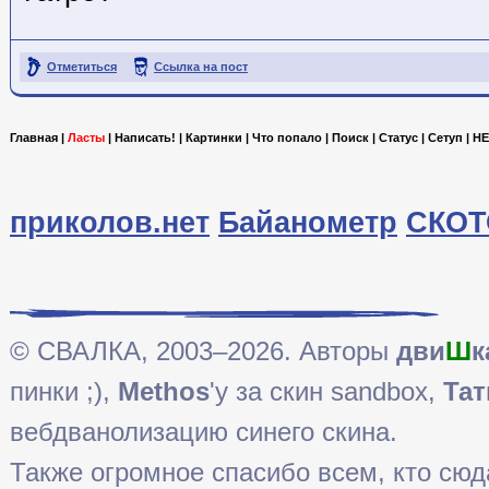
Отметиться
Ссылка на пост
Главная
|
Ласты
|
Написать!
|
Картинки
|
Что попало
|
Поиск
|
Статус
|
Сетуп
|
HE
приколов.нет
Байанометр
СКОТ
© СВАЛКА, 2003–2026. Авторы
дви
Ш
к
пинки ;),
Methos
'у за скин sandbox,
Тат
вебдванолизацию синего скина.
Также огромное спасибо всем, кто сюда 