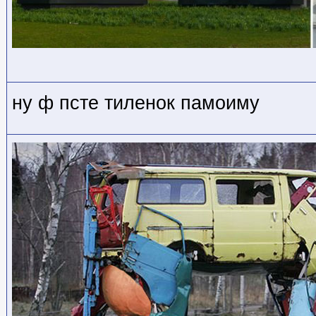
ну ф псте тиленок памоиму