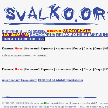
SKOTOCHAT!!!
[1]
[2]
[3]
[4]
[5]
[♩]
[✎]
ОСНОВЫ!
ТА СВАЛКА
ТЕЛЕГРАММА
SOMOOPRUV
RELAX
ИХ ИЩЕТ МИЛИЦИ
НАОРАТЬ НА ФОЖЖЕРА??
Главная
|
Ласты
|
Написать!
|
Картинки
|
Что попало
|
Поиск
|
Статус
|
Сетуп
|
HE
Сейчас на cвалко затаилось 774 человека.
Главная
|
Ласты
|
Написать!
|
Картинки
|
Что попало
|
Поиск
|
Статус
|
Сетуп
|
HE
приколов.нет
Байанометр
СКОТОБАЗА АТАТАТ
yaplakal.com
© СВАЛКА, 2003–2025. Авторы
дви
Ш
ка
:
megath
[aka
duro
],
skupr
, спасибо
MakZ
'у за пинк
Также огромное спасибо всем, кто сюда что-то когда-то постил, и тем, кто постил тем, кто 