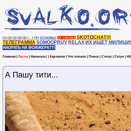
SKOTOCHAT!!!
[1]
[2]
[3]
[4]
[5]
[♩]
[✎]
ОСНОВЫ!
ТА СВАЛКА
ТЕЛЕГРАММА
SOMOOPRUV
RELAX
ИХ ИЩЕТ МИЛИЦИ
НАОРАТЬ НА ФОЖЖЕРА??!
Главная
|
Ласты
|
Написать!
|
Картинки
|
Что попало
|
Поиск
|
Статус
|
Сетуп
|
HE
А Пашу тити...