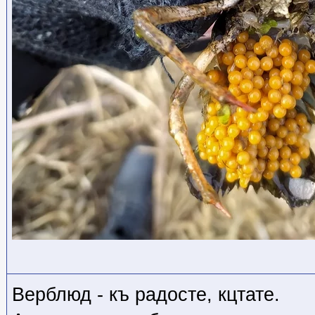
Верблюд - къ радосте, кцтате.