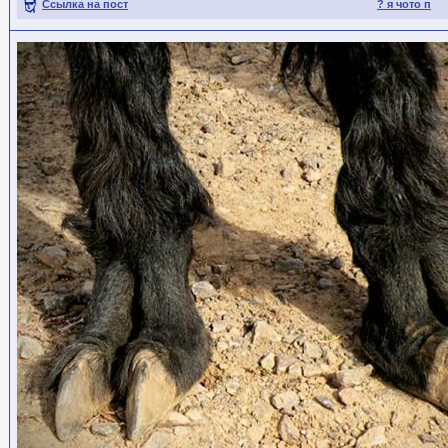
Ссылка на пост
? я чото п