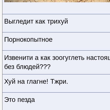
Выгледит как трихуй
Порнокопытное
Извенити а как зоогуглеть насто
без блюдей???
Хуй на глагне! Тжри.
Это пезда