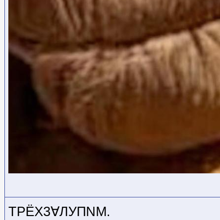
ТРЁХ3∀ЛУПNМ.