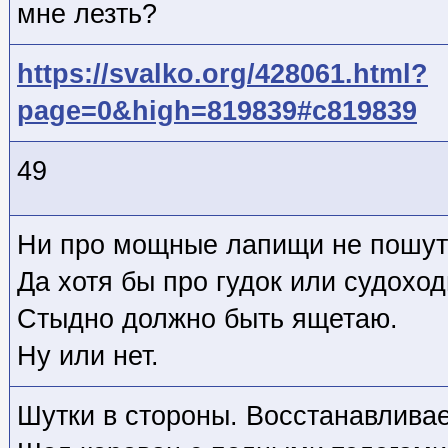
мне лезть?
https://svalko.org/428061.html?
page=0&high=819839#c819839
49
Ни про мощные лапищи не пошутил
Да хотя бы про гудок или судоход
Стыдно должно быть ящетаю.
Ну или нет.
Шутки в стороны. Восстанавлива