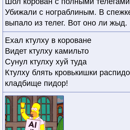
Шол корован с полными телегами
Убижали с нограблиным. В спежк
выпало из телег. Вот оно ли жыд.
Ехал ктулху в короване
Видет ктулху камильто
Сунул ктулху хуй туда
Ктулху блять кровькишки распидо
кладбище пидор!