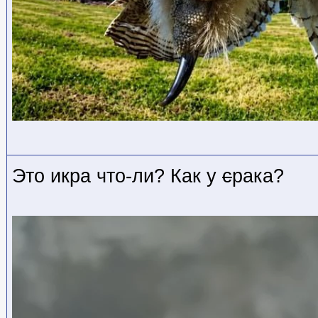
Это икра что-ли? Как у
с
рака?