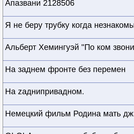
Апазвани 2128506
Я не беру трубку когда незнаком
Альберт Хемингуэй "По ком звон
На заднем фронте без перемен
На zaднипривадном.
Немецкий фильм Родина мать дж