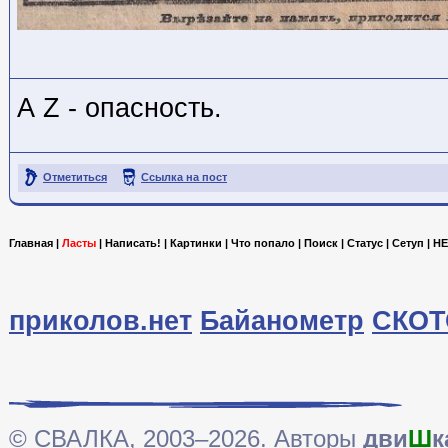
А Z - опасность.
Отметиться
Ссылка на пост
Главная
|
Ласты
|
Написать!
|
Картинки
|
Что попало
|
Поиск
|
Статус
|
Сетуп
|
HE
приколов.нет
Байанометр
СКОТ
© СВАЛКА, 2003–2026. Авторы
дви
Ш
к