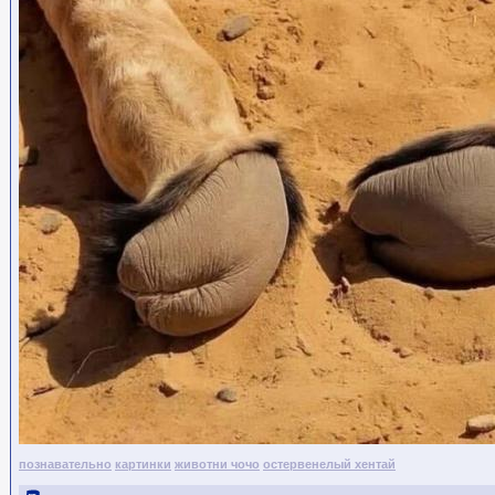
познавательно
картинки
животни чочо
остервенелый хентай