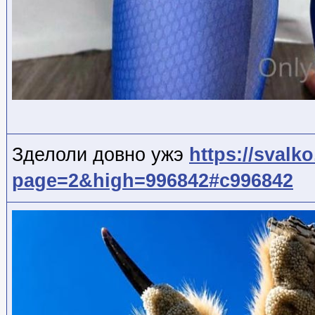
Зделоли довно ужэ
https://svalk
page=2&high=996842#c996842