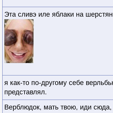
Эта сливэ иле яблаки на шерстя
я как-то по-другому себе верльб
представлял.
Верблюдок, мать твою, иди сюда,