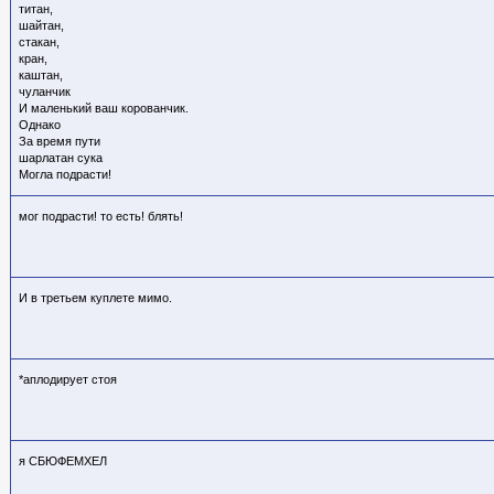
титан,
шайтан,
стакан,
кран,
каштан,
чуланчик
И маленький ваш корованчик.
Однако
За время пути
шарлатан сука
Могла подрасти!
мог подрасти! то есть! блять!
И в третьем куплете мимо.
*аплодирует стоя
я СБЮФЕМХЕЛ