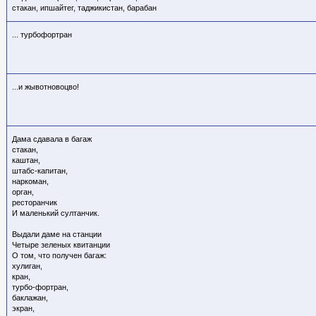
стакан, ипшайтег, таджикистан, барабан
... турбофортран
...и жывотновоцво!
Дама сдавала в багаж
стакан,
каштан,
штабс-капитан,
наркоман,
орган,
ресторанчик
И маленький султанчик.
Выдали даме на станции
Четыре зеленых квитанции
О том, что получен багаж:
хулиган,
кран,
турбо-фортран,
баклажан,
экран,