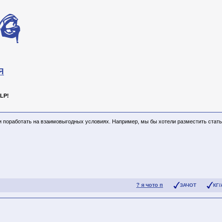
Я
LP!
ми поработать на взаимовыгодных условиях. Например, мы бы хотели разместить стат
? я чото п
ЗАЧОТ
КГ/