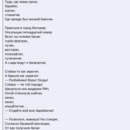
Туда, где лежал орган,
барабан,
курган,
стаканчик
Где прежде был мелкий баянчик.
Приехали в город Житомир.
Носильщик пятнадцатый номер
Везет на тележке багаж:
турбо-фортран,
чулан,
ресторан,
полукафтан,
хулиганчик
А сзади ведут и балаганчик.
Собака-то как зарычит,
А барыня как закричит:
— Разбойники! Воры! Уроды!
Собака — не той породы!
Швырнула она академик РАН,
Ногой отпихнула шайтан,
канал,
канал,
ипшайтегчик…
— Отдайте мой мне барабанчик!
— Позвольте, мамаша! На станции,
Согласно багажной квитанции,
От вас получили багаж: