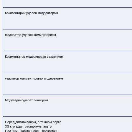
Комментарий удален модератором.
модератор удален комментарием.
Комментатор модерирован удалением
удалятор комментирован модерением
Модетарий ударат лентором.
Перед димабиланом, в тёмном парке
ХЗ кто
вдруг распахнул пальто.
Под ним - карман, баян, наркоман,