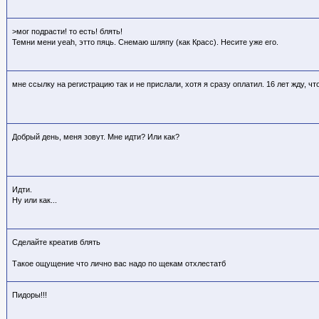
>мог подрасти! то есть! блять!
Темни мени yeah, этто пяць. Снемаю шляпу (как Красс). Несите уже его.
мне ссылку на регистрацию так и не прислали, хотя я сразу оплатил. 16 лет жду, чт
Добрый день, меня зовут. Мне идти? Или как?
Идти.
Ну или как...
Сделайте креатив блять
Такое ощущение что лично вас надо по щекам отхлестатб
Пидоры!!!