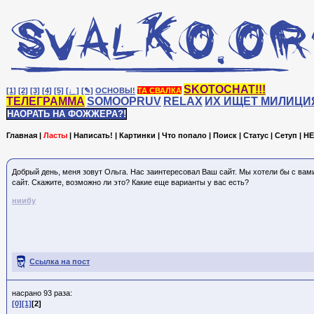
SKOTOCHAT!!!
[1]
[2]
[3]
[4]
[5]
[♩]
[✎]
ОСНОВЫ!
ТА СВАЛКА
ТЕЛЕГРАММА
SOMOOPRUV
RELAX
ИХ ИЩЕТ МИЛИЦИ
НАОРАТЬ НА ФОЖЖЕРА?!
Главная
|
Ласты
|
Написать!
|
Картинки
|
Что попало
|
Поиск
|
Статус
|
Сетуп
|
HE
Добрый день, меня зовут Ольга. Нас заинтересовал Ваш сайт. Мы хотели бы с ва
сайт. Скажите, возможно ли это? Какие еще варианты у вас есть?
ниибу
Ссылка на пост
насрано 93 раза:
[0]
[1]
[2]