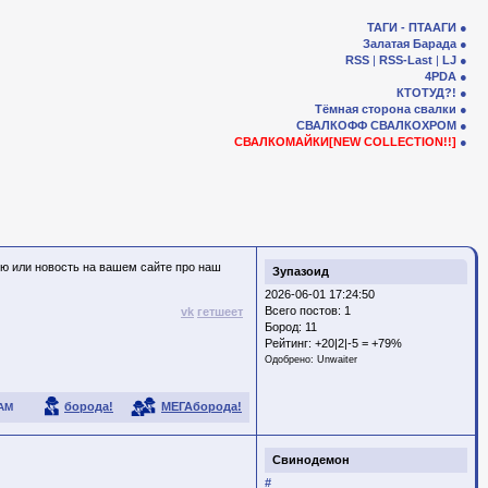
ТАГИ - ПТААГИ
Залатая Барада
RSS
|
RSS-Last
|
LJ
4PDA
КТОТУД?!
Тёмная сторона свалки
СВАЛКОФФ
СВАЛКОХРОМ
СВАЛКОМАЙКИ[NEW COLLECTION!!]
ью или новость на вашем сайте про наш
Зупазоид
2026-06-01 17:24:50
Всего постов: 1
vk
гетшеет
Бород:
11
Рейтинг:
+20|2|-5 = +79%
Одобрено:
Unwaiter
борода!
МЕГАборода!
АМ
Свинодемон
#