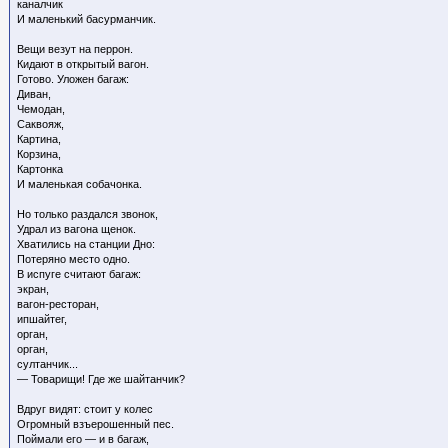
каналчик
И маленький басурманчик.
Вещи везут на перрон.
Кидают в открытый вагон.
Готово. Уложен багаж:
Диван,
Чемодан,
Саквояж,
Картина,
Корзина,
Картонка
И маленькая собачонка.
Но только раздался звонок,
Удрал из вагона щенок.
Хватились на станции Дно:
Потеряно место одно.
В испуге считают багаж:
экран,
вагон-ресторан,
ипшайтег,
орган,
орган,
султанчик...
— Товарищи! Где же шайтанчик?
Вдруг видят: стоит у колес
Огромный взъерошенный пес.
Поймали его — и в багаж,