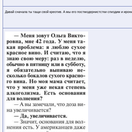
Давай сначала ты тащи свой креотив. А мы его постмодернистстки спиздим и ирон