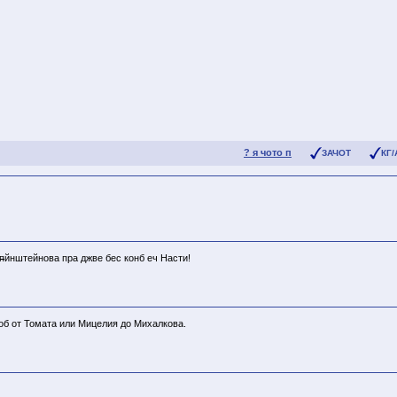
? я чото п
ЗАЧОТ
КГ/
п
йнштейнова пра джве бес конб еч Насти!
об от Томата или Мицелия до Михалкова.