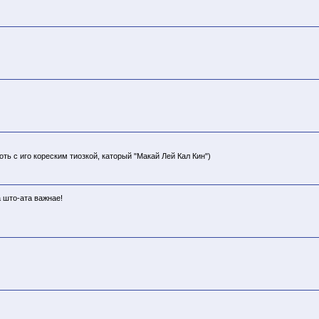
ть с иго кореским тиозкой, каторый "Макай Лей Кал Кин")
 што-ата важнае!