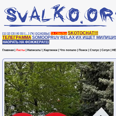
SKOTOCHAT!!!
[1]
[2]
[3]
[4]
[5]
[♩]
[✎]
ОСНОВЫ!
ТА СВАЛКА
ТЕЛЕГРАММА
SOMOOPRUV
RELAX
ИХ ИЩЕТ МИЛИЦИ
НАОРАТЬ НА ФОЖЖЕРА!!11
Главная
|
Ласты
|
Написать!
|
Картинки
|
Что попало
|
Поиск
|
Статус
|
Сетуп
|
HE