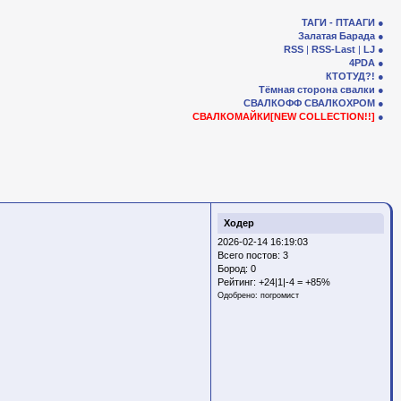
ТАГИ - ПТААГИ
Залатая Барада
RSS
|
RSS-Last
|
LJ
4PDA
КТОТУД?!
Тёмная сторона свалки
СВАЛКОФФ
СВАЛКОХРОМ
СВАЛКОМАЙКИ[NEW COLLECTION!!]
Ходер
2026-02-14 16:19:03
Всего постов: 3
Бород:
0
Рейтинг:
+24|1|-4 = +85%
Одобрено:
погромист