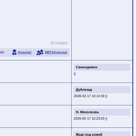
vk
гетшеет
борода!
МЕГАборода!
АМ
Свинодемон
#
Дублизад
2026-02-17 10:14:30
#
Н. Мехолковь
2026-02-17 10:23:03
#
Жыр под кожей