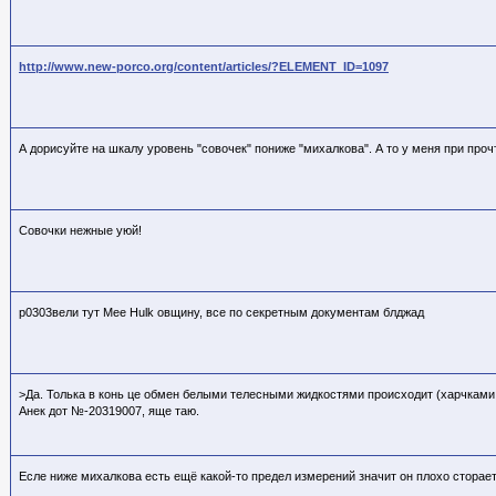
http://www.new-porco.org/content/articles/?ELEMENT_ID=1097
А дорисуйте на шкалу уровень "совочек" пониже "михалкова". А то у меня при проч
Совочки нежные уюй!
р0303вели тут Мee Hulk овщину, все по секретным документам блджад
>Да. Толька в конь це обмен белыми телесными жидкостями происходит (харчками 
Анек дот №-20319007, яще таю.
Есле ниже михалкова есть ещё какой-то предел измерений значит он плохо сторае