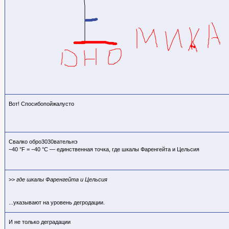
Вот! Спосибопойжалусто
Свалко обро3030вательнэ
−40 °F = −40 °C — единственная точка, где шкалы Фаренгейта и Цельсия
>>
где шкалы Фаренгейта и Цельсия
...указывают на уровень дегродации.
И не только деградации