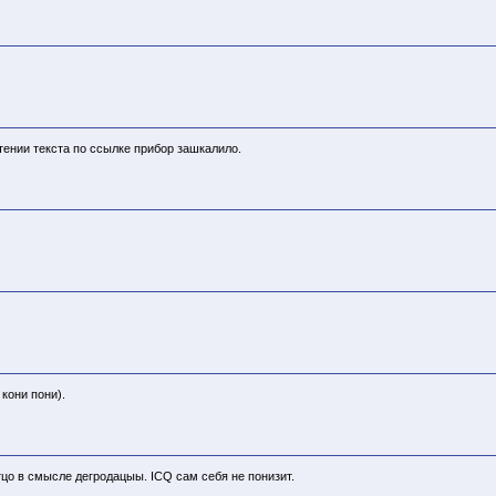
тении текста по ссылке прибор зашкалило.
кони пони).
тцо в смысле дегродацыы. ICQ сам себя не понизит.