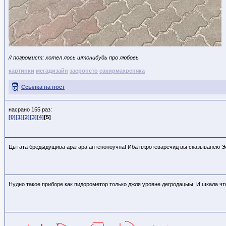
// погромист: хотел лось штонибудь про любовь
картинки
мегадизайн
засропсто
сакирмахрепяка
Ссылка на пост
насрано 155 раз:
[0]
[1]
[2]
[3]
[4]
[5]
Цытата бредыдущива аратара антеноноучна! Иба пжротеваречид вы сказыванею Э
Нудно такое приборе как пидорометор только джля уровне дегродацыы. И шкала чт