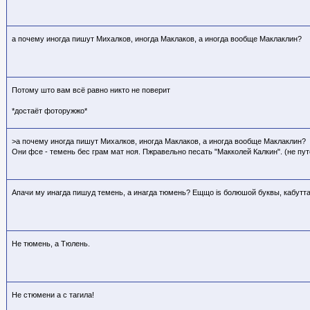
а почему иногда пишут Михалков, иногда Маклаков, а иногда вообще Маклаклин?
Потому што вам всё равно никто не поверит
*достаёт фоторужжо*
>а почему иногда пишут Михалков, иногда Маклаков, а иногда вообще Маклаклин?
Они фсе - темень бес грам мат ноя. Пжравельно песать "Макколей Калкин". (не путо
Апачи му инагда пишуд темень, а инагда тюмень? Ещщо is болюшой буквы, кабутта
Не тюмень, а Тюлень.
Не стюмени а с тагила!