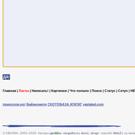
Главная
|
Ласты
|
Написать!
|
Картинки
|
Что попало
|
Поиск
|
Статус
|
Сетуп
|
HE
приколов.нет
Байанометр
СКОТОБАЗА АТАТАТ
yaplakal.com
© СВАЛКА, 2003–2026. Авторы
дви
Ш
ка
:
megath
[aka
duro
],
skupr
, спасибо
MakZ
'у за пинк