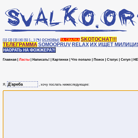
SKOTOCHAT!!!
[1]
[2]
[3]
[4]
[5]
[♩]
[✎]
ОСНОВЫ!
ТА СВАЛКА
ТЕЛЕГРАММА
SOMOOPRUV
RELAX
ИХ ИЩЕТ МИЛИЦИ
НАОРАТЬ НА ФОЖЖЕРА?!
Главная
|
Ласты
|
Написать!
|
Картинки
|
Что попало
|
Поиск
|
Статус
|
Сетуп
|
HE
Я,
, хочу послать нижеследующее: