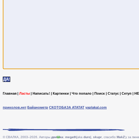
Главная
|
Ласты
|
Написать!
|
Картинки
|
Что попало
|
Поиск
|
Статус
|
Сетуп
|
HE
приколов.нет
Байанометр
СКОТОБАЗА АТАТАТ
yaplakal.com
© СВАЛКА, 2003–2026. Авторы
дви
Ш
ка
:
megath
[aka
duro
],
skupr
, спасибо
MakZ
'у за пинк