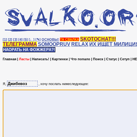
SKOTOCHAT!!!
[1]
[2]
[3]
[4]
[5]
[♩]
[✎]
ОСНОВЫ!
ТА СВАЛКА
ТЕЛЕГРАММА
SOMOOPRUV
RELAX
ИХ ИЩЕТ МИЛИЦИ
НАОРАТЬ НА ФОЖЖЕРА?!
Главная
|
Ласты
|
Написать!
|
Картинки
|
Что попало
|
Поиск
|
Статус
|
Сетуп
|
HE
Я,
, хочу послать нижеследующее: