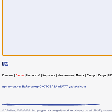
Главная
|
Ласты
|
Написать!
|
Картинки
|
Что попало
|
Поиск
|
Статус
|
Сетуп
|
HE
приколов.нет
Байанометр
СКОТОБАЗА АТАТАТ
yaplakal.com
© СВАЛКА, 2003–2026. Авторы
дви
Ш
ка
:
megath
[aka
duro
],
skupr
, спасибо
MakZ
'у за пинк