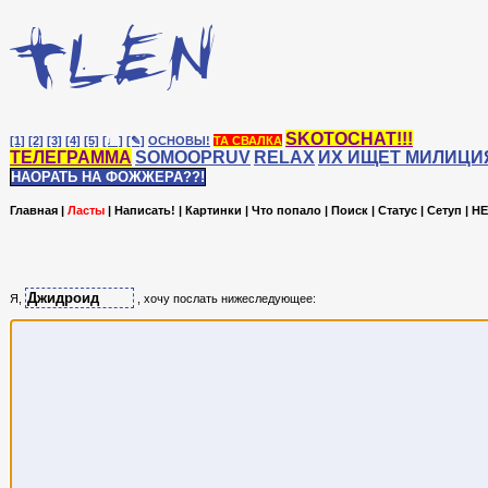
SKOTOCHAT!!!
[1]
[2]
[3]
[4]
[5]
[♩]
[✎]
ОСНОВЫ!
ТА СВАЛКА
ТЕЛЕГРАММА
SOMOOPRUV
RELAX
ИХ ИЩЕТ МИЛИЦИ
НАОРАТЬ НА ФОЖЖЕРА??!
Главная
|
Ласты
|
Написать!
|
Картинки
|
Что попало
|
Поиск
|
Статус
|
Сетуп
|
HE
Я,
, хочу послать нижеследующее: