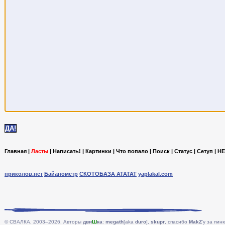
Главная
|
Ласты
|
Написать!
|
Картинки
|
Что попало
|
Поиск
|
Статус
|
Сетуп
|
HE
приколов.нет
Байанометр
СКОТОБАЗА АТАТАТ
yaplakal.com
© СВАЛКА, 2003–2026. Авторы
дви
Ш
ка
:
megath
[aka
duro
],
skupr
, спасибо
MakZ
'у за пинк