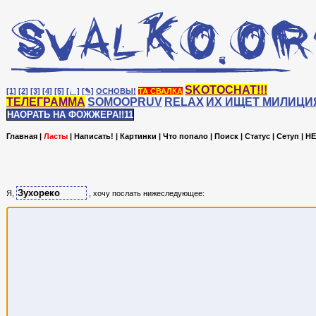
SKOTOCHAT!!!
[1]
[2]
[3]
[4]
[5]
[♩]
[✎]
ОСНОВЫ!
ТА СВАЛКА
ТЕЛЕГРАММА
SOMOOPRUV
RELAX
ИХ ИЩЕТ МИЛИЦИ
НАОРАТЬ НА ФОЖЖЕРА!!11
Главная
|
Ласты
|
Написать!
|
Картинки
|
Что попало
|
Поиск
|
Статус
|
Сетуп
|
HE
Я,
, хочу послать нижеследующее: