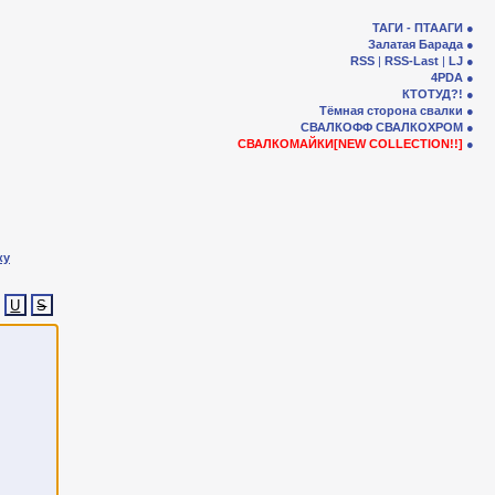
ТАГИ - ПТААГИ
Залатая Барада
RSS
|
RSS-Last
|
LJ
4PDA
КТОТУД?!
Тёмная сторона свалки
СВАЛКОФФ
СВАЛКОХРОМ
СВАЛКОМАЙКИ[NEW COLLECTION!!]
ку
U
S