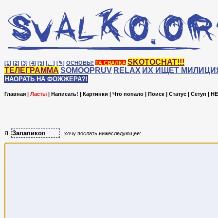
SKOTOCHAT!!!
[1]
[2]
[3]
[4]
[5]
[♩]
[✎]
ОСНОВЫ!
ТА СВАЛКА
ТЕЛЕГРАММА
SOMOOPRUV
RELAX
ИХ ИЩЕТ МИЛИЦИ
НАОРАТЬ НА ФОЖЖЕРА?!
Главная
|
Ласты
|
Написать!
|
Картинки
|
Что попало
|
Поиск
|
Статус
|
Сетуп
|
HE
Я,
, хочу послать нижеследующее: