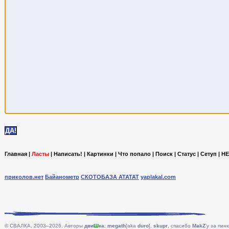
Главная
|
Ласты
|
Написать!
|
Картинки
|
Что попало
|
Поиск
|
Статус
|
Сетуп
|
HE
приколов.нет
Байанометр
СКОТОБАЗА АТАТАТ
yaplakal.com
© СВАЛКА, 2003–2026. Авторы
дви
Ш
ка
:
megath
[aka
duro
],
skupr
, спасибо
MakZ
'у за пинк