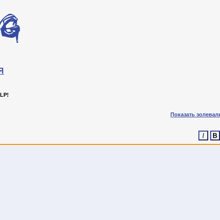
Я
LP!
Показать золевал
I
B