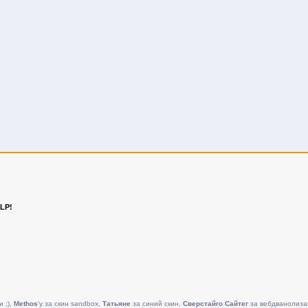
LP!
и ;),
Methos
'у за скин sandbox,
Татьяне
за синий скин,
Сверстайго Сайтег
за вебдванолиза