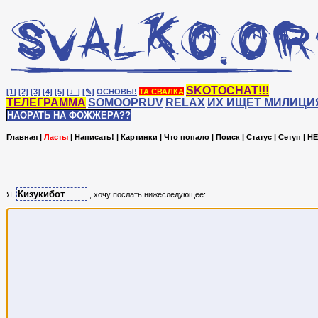
SKOTOCHAT!!!
[1]
[2]
[3]
[4]
[5]
[♩]
[✎]
ОСНОВЫ!
ТА СВАЛКА
ТЕЛЕГРАММА
SOMOOPRUV
RELAX
ИХ ИЩЕТ МИЛИЦИ
НАОРАТЬ НА ФОЖЖЕРА??
Главная
|
Ласты
|
Написать!
|
Картинки
|
Что попало
|
Поиск
|
Статус
|
Сетуп
|
HE
Я,
, хочу послать нижеследующее: