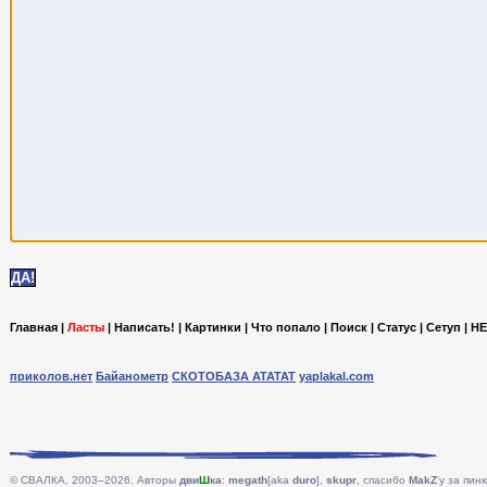
Главная
|
Ласты
|
Написать!
|
Картинки
|
Что попало
|
Поиск
|
Статус
|
Сетуп
|
HE
приколов.нет
Байанометр
СКОТОБАЗА АТАТАТ
yaplakal.com
© СВАЛКА, 2003–2026. Авторы
дви
Ш
ка
:
megath
[aka
duro
],
skupr
, спасибо
MakZ
'у за пинк