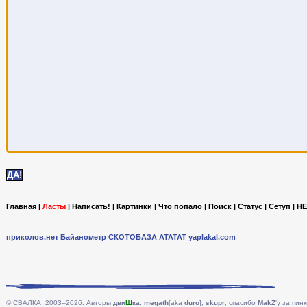
Главная
|
Ласты
|
Написать!
|
Картинки
|
Что попало
|
Поиск
|
Статус
|
Сетуп
|
HE
приколов.нет
Байанометр
СКОТОБАЗА АТАТАТ
yaplakal.com
© СВАЛКА, 2003–2026. Авторы
дви
Ш
ка
:
megath
[aka
duro
],
skupr
, спасибо
MakZ
'у за пинк