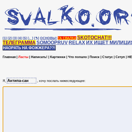
SKOTOCHAT!!!
[1]
[2]
[3]
[4]
[5]
[♩]
[✎]
ОСНОВЫ!
ТА СВАЛКА
ТЕЛЕГРАММА
SOMOOPRUV
RELAX
ИХ ИЩЕТ МИЛИЦИ
НАОРАТЬ НА ФОЖЖЕРА??!
Главная
|
Ласты
|
Написать!
|
Картинки
|
Что попало
|
Поиск
|
Статус
|
Сетуп
|
HE
Я,
, хочу послать нижеследующее: