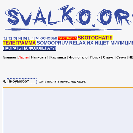
SKOTOCHAT!!!
[1]
[2]
[3]
[4]
[5]
[♩]
[✎]
ОСНОВЫ!
ТА СВАЛКА
ТЕЛЕГРАММА
SOMOOPRUV
RELAX
ИХ ИЩЕТ МИЛИЦИ
НАОРАТЬ НА ФОЖЖЕРА??!
Главная
|
Ласты
|
Написать!
|
Картинки
|
Что попало
|
Поиск
|
Статус
|
Сетуп
|
HE
Я,
, хочу послать нижеследующее: