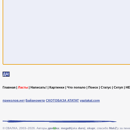
Главная
|
Ласты
|
Написать!
|
Картинки
|
Что попало
|
Поиск
|
Статус
|
Сетуп
|
HE
приколов.нет
Байанометр
СКОТОБАЗА АТАТАТ
yaplakal.com
© СВАЛКА, 2003–2026. Авторы
дви
Ш
ка
:
megath
[aka
duro
],
skupr
, спасибо
MakZ
'у за пинк