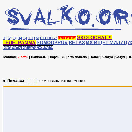
SKOTOCHAT!!!
[1]
[2]
[3]
[4]
[5]
[♩]
[✎]
ОСНОВЫ!
ТА СВАЛКА
ТЕЛЕГРАММА
SOMOOPRUV
RELAX
ИХ ИЩЕТ МИЛИЦИ
НАОРАТЬ НА ФОЖЖЕРА?!
Главная
|
Ласты
|
Написать!
|
Картинки
|
Что попало
|
Поиск
|
Статус
|
Сетуп
|
HE
Я,
, хочу послать нижеследующее: