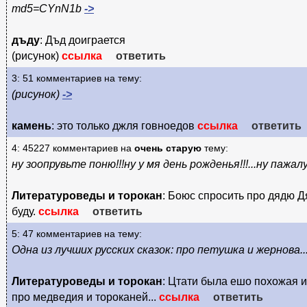
md5=CYnN1b
->
дъду
: Дъд доиграется
(рисунок)
ссылка
ответить
3: 51 комментариев на тему:
(рисунок)
->
камень
: это только джля говноедов
ссылка
ответить
4: 45227 комментариев на
очень старую
тему:
ну зоопрувьте поню!!!ну у мя день рожденья!!!...ну пажалу
Литературоведы и торокан
: Боюс спросить про дядю 
буду.
ссылка
ответить
5: 47 комментариев на тему:
Одна из лучших русских сказок: про петушка и жернова..
Литературоведы и торокан
: Цтати была ешо похожая 
про медведия и тороканей...
ссылка
ответить