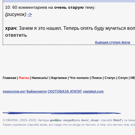
10: 60 комментариев на
очень старую
тему:
(рисунок)
->
храч
: Зачем я это нашел. Теперь опять буду мучиться во
ответить
бывшая ступид фича
Главная
|
Ласты
|
Написать!
|
Картинки
|
Что попало
|
Поиск
|
Статус
|
Сетуп
|
HE
приколов.нет
Байанометр
СКОТОБАЗА АТАТАТ
yaplakal.com
© СВАЛКА, 2003–2026. Авторы
дви
Ш
ка
:
megath
[aka
duro
],
skupr
, спасибо
MakZ
'у за пинк
Также огромное спасибо всем, кто сюда что-то когда-то постил, и тем, кто постил тем, кто 