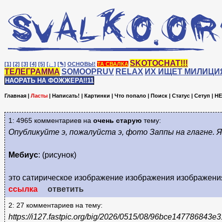
SKOTOCHAT!!!
[1]
[2]
[3]
[4]
[5]
[♩]
[✎]
ОСНОВЫ!
ТА СВАЛКА
ТЕЛЕГРАММА
SOMOOPRUV
RELAX
ИХ ИЩЕТ МИЛИЦИ
НАОРАТЬ НА ФОЖЖЕРА!!11
Главная
|
Ласты
|
Написать!
|
Картинки
|
Что попало
|
Поиск
|
Статус
|
Сетуп
|
HE
1: 4965 комментариев на
очень старую
тему:
Опубликуйте э, пожалуйста э, фото Заппы на глагне. Я
Мебиус
: (рисунок)
это сатирическое изображение изображения изображения
ссылка
ответить
2: 27 комментариев на тему:
https://i127.fastpic.org/big/2026/0515/08/96bce14778684