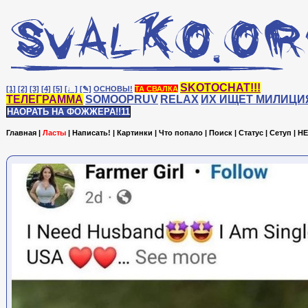
SKOTOCHAT!!!
[1]
[2]
[3]
[4]
[5]
[♩]
[✎]
ОСНОВЫ!
ТА СВАЛКА
ТЕЛЕГРАММА
SOMOOPRUV
RELAX
ИХ ИЩЕТ МИЛИЦИ
НАОРАТЬ НА ФОЖЖЕРА!!11
Главная
|
Ласты
|
Написать!
|
Картинки
|
Что попало
|
Поиск
|
Статус
|
Сетуп
|
HE