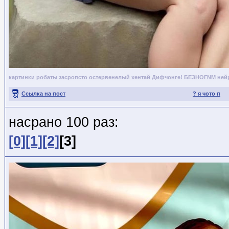
картинки
робаты
засропсто
остервенелый хентай
Дифчонге!
БЕЗНОГNМ
ней
Ссылка на пост
? я чото п
насрано 100 раз:
[0]
[1]
[2]
[3]