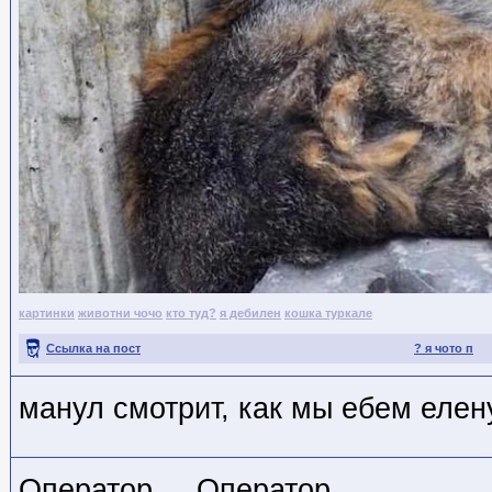
картинки
животни чочо
кто туд?
я дебилен
кошка туркале
Ссылка на пост
? я чото п
манул смотрит, как мы ебем елен
Оператор.... Оператор......