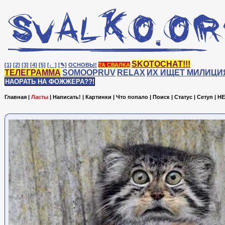
SKOTOCHAT!!!
[1]
[2]
[3]
[4]
[5]
[♩]
[✎]
ОСНОВЫ!
ТА СВАЛКА
ТЕЛЕГРАММА
SOMOOPRUV
RELAX
ИХ ИЩЕТ МИЛИЦИ
НАОРАТЬ НА ФОЖЖЕРА??!
Главная
|
Ласты
|
Написать!
|
Картинки
|
Что попало
|
Поиск
|
Статус
|
Сетуп
|
HE