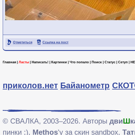
Отметиться
Ссылка на пост
Главная
|
Ласты
|
Написать!
|
Картинки
|
Что попало
|
Поиск
|
Статус
|
Сетуп
|
HE
приколов.нет
Байанометр
СКОТ
© СВАЛКА, 2003–2026. Авторы
дви
Ш
к
пинки ;),
Methos
'у за скин sandbox,
Тат