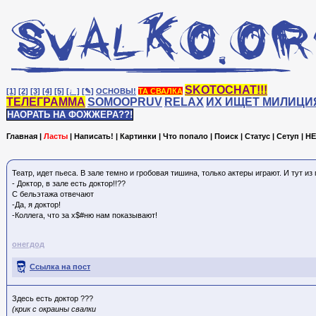
SKOTOCHAT!!!
[1]
[2]
[3]
[4]
[5]
[♩]
[✎]
ОСНОВЫ!
ТА СВАЛКА
ТЕЛЕГРАММА
SOMOOPRUV
RELAX
ИХ ИЩЕТ МИЛИЦИ
НАОРАТЬ НА ФОЖЖЕРА??!
Главная
|
Ласты
|
Написать!
|
Картинки
|
Что попало
|
Поиск
|
Статус
|
Сетуп
|
HE
Театр, идет пьеса. В зале темно и гробовая тишина, только актеры играют. И тут из
- Доктор, в зале есть доктор!!??
С бельэтажа отвечают
-Да, я доктор!
-Коллега, что за х$#ню нам показывают!
онегдод
Ссылка на пост
Здесь есть доктор ???
(крик с окраины свалки