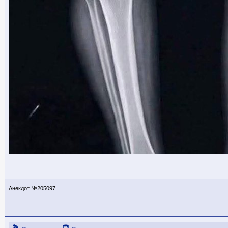
Анекдот №205097