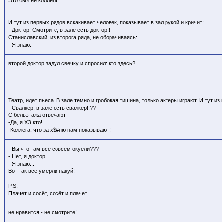
Это был не коллега.
И тут из первых рядов вскакивает человек, показывает в зал рукой и кричит:
- Доктор! Смотрите, в зале есть доктор!!
Станиславский, из второга ряда, не оборачиваясь:
- Я знаю.
второй доктор задул свечку и спросил: кто здесь?
Театр, идет пьеса. В зале темно и гробовая тишина, только актеры играют. И тут из
- Свалкер, в зале есть свалкер!!??
С бельэтажа отвечают
-Да, я ХЗ кто
!
-Коллега, что за х$#ню нам показывают!
- Вы что там все совсем окуели???
- Нет, я доктор...
- Я знаю...
Вот так все умерли накуй!
P.S.
Плачет и сосёт, сосёт и плачет...
не нравится - не смотрите!