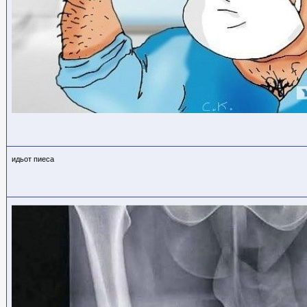
идьот пиеса