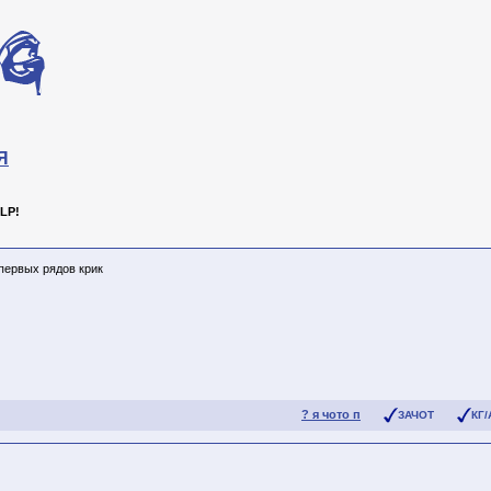
Я
LP!
 первых рядов крик
? я чото п
ЗАЧОТ
КГ/