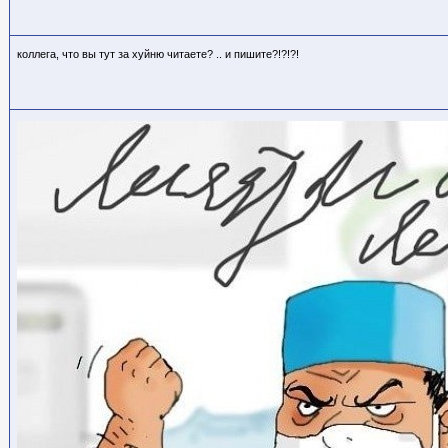
коллега, что вы тут за хуйню читаете? .. и пишите?!?!?!