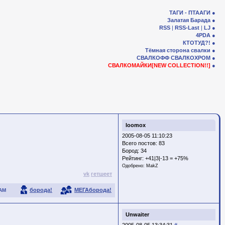
ТАГИ - ПТААГИ
Залатая Барада
RSS
|
RSS-Last
|
LJ
4PDA
КТОТУД?!
Тёмная сторона свалки
СВАЛКОФФ
СВАЛКОХРОМ
СВАЛКОМАЙКИ[NEW COLLECTION!!]
loomox
2005-08-05 11:10:23
Всего постов: 83
Бород:
34
Рейтинг:
+41|3|-13 = +75%
Одобрено:
MakZ
vk
гетшеет
борода!
МЕГАборода!
АМ
Unwaiter
2005-08-05 13:34:31
#