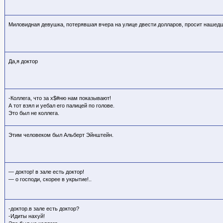
Миловидная девушка, потерявшая вчера на улице двести долларов, просит нашедш
Да,я доктор
-Коллега, что за х$#ню нам показывают!
А тот взял и уебал его палицей по голове.
Это был не коллега.
Этим человеком был Альберт Эйнштейн.
— доктор! в зале есть доктор!
— о господи, скорее в укрытие!..
-доктор.в зале есть доктор?
-Идиты нахуй!