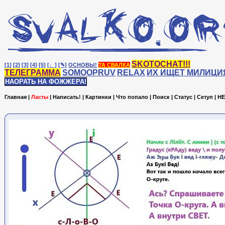
SKOTOCHAT!!!
[1]
[2]
[3]
[4]
[5]
[♩]
[✎]
ОСНОВЫ!
ТА СВАЛКА
ТЕЛЕГРАММА
SOMOOPRUV
RELAX
ИХ ИЩЕТ МИЛИЦИ
НАОРАТЬ НА ФОЖЖЕРА!
Главная
|
Ласты
|
Написать!
|
Картинки
|
Что попало
|
Поиск
|
Статус
|
Сетуп
|
HE