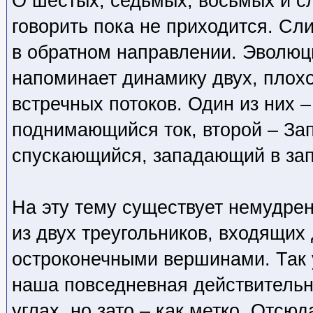
О шестых, седьмых, восьмых и 
говорить пока не приходится. Сл
в обратном направлении. Эволю
напоминает динамику двух, пло
встречных потоков. Один из них –
поднимающийся ток, второй – За
спускающийся, западающий в за
На эту тему существует немудре
из двух треугольников, входящих 
остроконечными вершинами. Так 
наша повседневная действительно
углах, но зато – как метко. Отсю