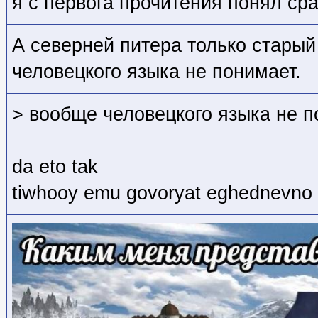
я с первога прочитения понял сра
А северней питера только старый
человецкого языка не понимает.
> вообще человецкого языка не 
da eto tak
tiwhooy emu govoryat eghednevno