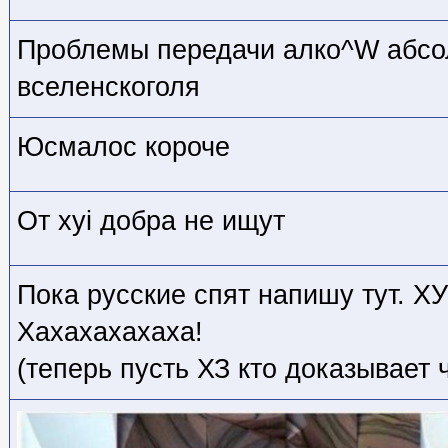
Проблемы передачи алко^W абсо
вселенскоголя
Юсмалос короче
От хуi добра не ищут
Пока русские спят напишу тут. Х
Хахахахахаха!
(теперь пусть ХЗ кто
доказывает ч