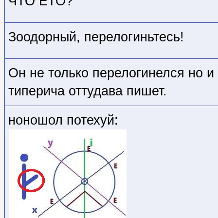
ЧТО ЕТО?
Зоодорный, перелогиньтесь!
Он не только перелогинелся но и
типерича оттудава пишет.
ноношол потехуй: