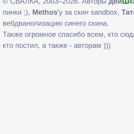
© СВАЛКА, 2003–2026. Авторы
дви
Ш
к
пинки ;),
Methos
'у за скин sandbox,
Тат
вебдванолизацию синего скина.
Также огромное спасибо всем, кто сюда 
кто постил, а также - авторам )))