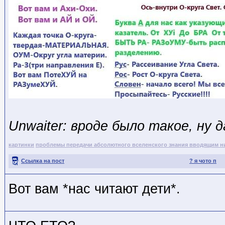
Unwaiter: вроде было такое, ну д
картинки
проблемы передачи абсолютного вселенского знания вводящим н
Ссылка на пост
? я чото п
Вот вам *нас читают дети*.