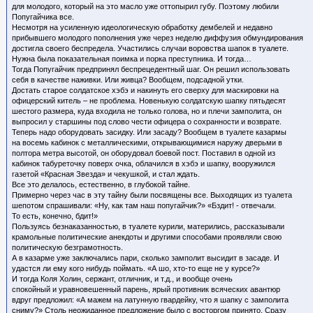
для молодого, который на это масло уже оттопырил губу. Поэтому любили
Попугайчика все.
Несмотря на усиленную идеологическую обработку дембелей и недавно
прибывшего молодого пополнения уже через неделю диффузия обмундирования
достигла своего беспредела. Участились случаи воровства шапок в туалете.
Нужна была показательная поимка и порка преступника. И тогда…
Тогда Попугайчик предпринял беспрецедентный шаг. Он решил использовать
себя в качестве наживки. Или живца? Вообщем, подсадной утки.
Достать старое солдатское хэбэ и накинуть его сверху для маскировки на
офицерский китель – не проблема. Новенькую солдатскую шапку пятьдесят
шестого размера, куда входила не только голова, но и плечи замполита, он
выпросил у старшины под слово чести офицера о сохранности и возврате.
Теперь надо оборудовать засидку. Или засаду? Вообщем в туалете казармы
на восемь кабинок с металлическими, открывающимися наружу дверьми в
полтора метра высотой, он оборудовал боевой пост. Поставил в одной из
кабинок табуреточку поверх очка, облачился в хэбэ и шапку, вооружился
газетой «Красная Звезда» и чекушкой, и стал ждать.
Все это делалось, естественно, в глубокой тайне.
Примерно через час в эту тайну были посвящены все. Выходящих из туалета
шепотом спрашивали: «Ну, как там наш попугайчик?» «Бздит! - отвечали.
То есть, конечно, бдит!»
Пользуясь безнаказанностью, в туалете курили, матерились, рассказывали
крамольные политические анекдоты и другими способами проявляли свою
политическую безграмотность.
А в казарме уже заключались пари, сколько замполит высидит в засаде. И
удастся ли ему кого нибудь поймать. «А шо, хто-то еще не у курсе?»
И тогда Коля Холин, сержант, отличник, и т.д., и вообще очень
спокойный и уравновешенный парень, ярый противник всяческих авантюр
вдруг предложил: «А мажем на латунную гвардейку, что я шапку с замполита
сниму?» Столь неожиданное предложение было с восторгом принято. Сразу