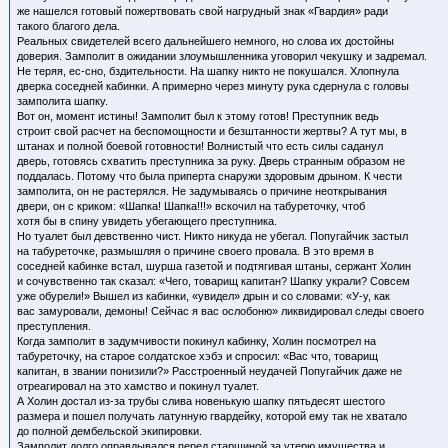
же нашелся готовый пожертвовать свой нагрудный знак «Гвардия» ради
такого благого дела.
Реальных свидетелей всего дальнейшего немного, но слова их достойны
доверия. Замполит в ожидании злоумышленника уговорил чекушку и задремал.
Не теряя, ес-сно, бздительности. На шапку никто не покушался. Хлопнула
дверка соседней кабинки. А примерно через минуту рука сдернула с головы
замполита шапку.
Вот он, момент истины! Замполит был к этому готов! Преступник ведь
строит свой расчет на беспомощности и безштанности жертвы? А тут мы, в
штанах и полной боевой готовности! Волнистый что есть силы саданул
дверь, готовясь схватить преступника за руку. Дверь странным образом не
поддалась. Потому что была приперта снаружи здоровым дрыном. К чести
замполита, он не растерялся. Не задумываясь о причине неоткрывания
двери, он с криком: «Шапка! Шапка!!!» вскочил на табуреточку, чтоб
хотя бы в спину увидеть убегающего преступника.
Но туалет был девственно чист. Никто никуда не убегал. Попугайчик застыл
на табуреточке, размышляя о причине своего провала. В это время в
соседней кабинке встал, шурша газетой и подтягивая штаны, сержант Холин
и сочувственно так сказал: «Чего, товарищ капитан? Шапку украли? Совсем
уже обурели!» Вышел из кабинки, «увидел» дрын и со словами: «У-у, как
вас замуровали, демоны! Сейчас я вас ослобоню» ликвидировал следы своего
преступления.
Когда замполит в задумчивости покинул кабинку, Холин посмотрел на
табуреточку, на старое солдатское хэбэ и спросил: «Вас что, товарищ
капитан, в звании понизили?» Расстроенный неудачей Попугайчик даже не
отреагировал на это хамство и покинул туалет.
А Холин достал из-за трубы слива новенькую шапку пятьдесят шестого
размера и пошел получать латунную гвардейку, которой ему так не хватало
до полной дембельской экипировки.
Замполит долго оправдывался перед старшиной за утерю имущества и