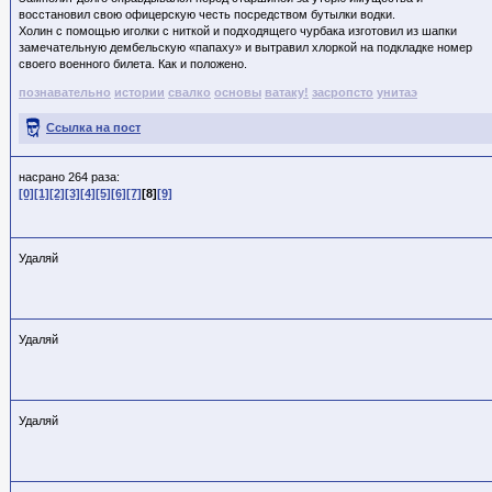
восстановил свою офицерскую честь посредством бутылки водки.
Холин с помощью иголки с ниткой и подходящего чурбака изготовил из шапки
замечательную дембельскую «папаху» и вытравил хлоркой на подкладке номер
своего военного билета. Как и положено.
познавательно
истории
свалко
основы
ватаку!
засропсто
унитаэ
Ссылка на пост
насрано 264 раза:
[0]
[1]
[2]
[3]
[4]
[5]
[6]
[7]
[8]
[9]
Удаляй
Удаляй
Удаляй