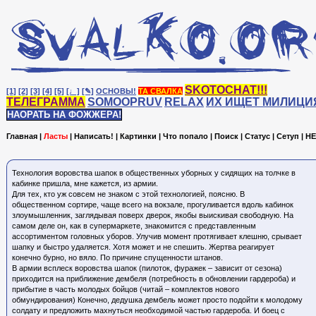
SKOTOCHAT!!!
[1]
[2]
[3]
[4]
[5]
[♩]
[✎]
ОСНОВЫ!
ТА СВАЛКА
ТЕЛЕГРАММА
SOMOOPRUV
RELAX
ИХ ИЩЕТ МИЛИЦИ
НАОРАТЬ НА ФОЖЖЕРА!
Главная
|
Ласты
|
Написать!
|
Картинки
|
Что попало
|
Поиск
|
Статус
|
Сетуп
|
HE
Технология воровства шапок в общественных уборных у сидящих на толчке в
кабинке пришла, мне кажется, из армии.
Для тех, кто уж совсем не знаком с этой технологией, поясню. В
общественном сортире, чаще всего на вокзале, прогуливается вдоль кабинок
злоумышленник, заглядывая поверх дверок, якобы выискивая свободную. На
самом деле он, как в супермаркете, знакомится с представленным
ассортиментом головных уборов. Улучив момент протягивает клешню, срывает
шапку и быстро удаляется. Хотя может и не спешить. Жертва реагирует
конечно бурно, но вяло. По причине спущенности штанов.
В армии всплеск воровства шапок (пилоток, фуражек – зависит от сезона)
приходится на приближение дембеля (потребность в обновлении гардероба) и
прибытие в часть молодых бойцов (читай – комплектов нового
обмундирования) Конечно, дедушка дембель может просто подойти к молодому
солдату и предложить махнуться необходимой частью гардероба. И боец с