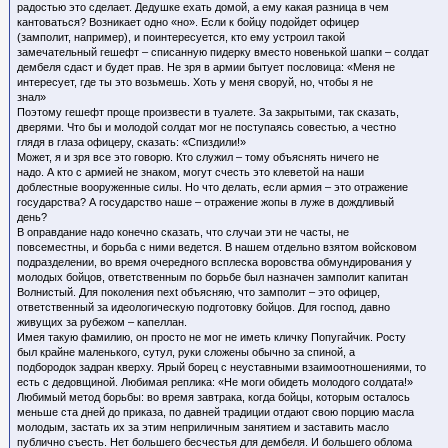
радостью это сделает. Дедушке ехать домой, а ему какая разница в чем
кантоваться? Возникает одно «но». Если к бойцу подойдет офицер
(замполит, например), и поинтересуется, кто ему устроил такой
замечательный гешефт – списанную пидерку вместо новенькой шапки – солдат
дембеля сдаст и будет прав. Не зря в армии бытует пословица: «Меня не
интересует, где ты это возьмешь. Хоть у меня своруй, но, чтобы я не
знал»
Поэтому гешефт проще произвести в туалете. За закрытыми, так сказать,
дверями. Что бы и молодой солдат мог не поступаясь совестью, а честно
глядя в глаза офицеру, сказать: «Спиздили!»
Может, я и зря все это говорю. Кто служил – тому объяснять ничего не
надо. А кто с армией не знаком, могут счесть это клеветой на наши
доблестные вооруженные силы. Но что делать, если армия – это отражение
государства? А государство наше – отражение жопы в луже в дождливый
день?
В оправдание надо конечно сказать, что случаи эти не часты, не
повсеместны, и борьба с ними ведется. В нашем отдельно взятом войсковом
подразделении, во время очередного всплеска воровства обмундирования у
молодых бойцов, ответственным по борьбе был назначен замполит капитан
Волнистый. Для поколения next объясняю, что замполит – это офицер,
ответственный за идеологическую подготовку бойцов. Для господ, давно
живущих за рубежом – капеллан.
Имея такую фамилию, он просто не мог не иметь кличку Попугайчик. Росту
был крайне маленького, сутул, руки сложены обычно за спиной, а
подбородок задран кверху. Ярый борец с неуставными взаимоотношениями, то
есть с дедовщиной. Любимая реплика: «Не моги обидеть молодого солдата!»
Любимый метод борьбы: во время завтрака, когда бойцы, которым осталось
меньше ста дней до приказа, по давней традиции отдают свою порцию масла
молодым, застать их за этим неприличным занятием и заставить масло
публично съесть. Нет большего бесчестья для дембеля. И большего облома