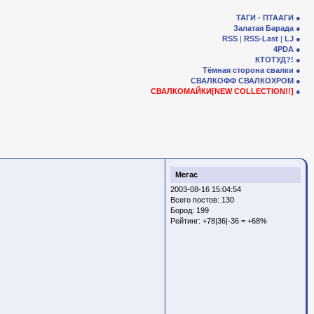
ТАГИ - ПТААГИ
Залатая Барада
RSS
|
RSS-Last
|
LJ
4PDA
КТОТУД?!
Тёмная сторона свалки
СВАЛКОФФ
СВАЛКОХРОМ
СВАЛКОМАЙКИ[NEW COLLECTION!!]
Мегас
2003-08-16 15:04:54
Всего постов: 130
Бород:
199
Рейтинг:
+78|36|-36 = +68%