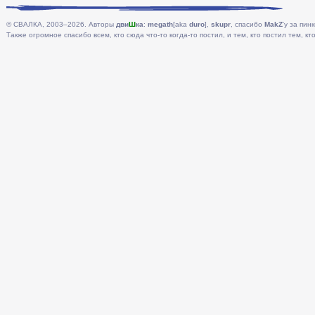
© СВАЛКА, 2003–2026. Авторы
дви
Ш
ка
:
megath
[aka
duro
],
skupr
, спасибо
MakZ
'у за пинк
Также огромное спасибо всем, кто сюда что-то когда-то постил, и тем, кто постил тем, кто 