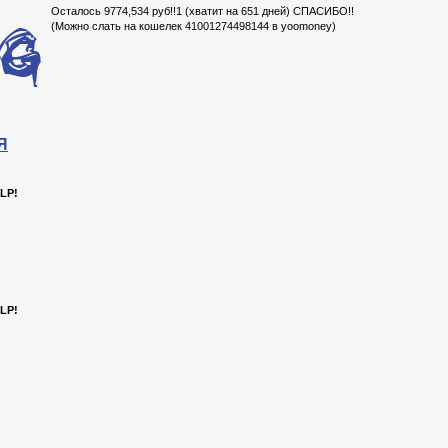
Осталось 9774,534 руб!!1 (хватит на 651 дней) СПАСИБО!!
(Можно слать на кошелек 41001274498144 в yoomoney)
Я
LP!
LP!