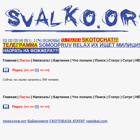
SKOTOCHAT!!!
[1]
[2]
[3]
[4]
[5]
[♩]
[✎]
ОСНОВЫ!
ТА СВАЛКА
ТЕЛЕГРАММА
SOMOOPRUV
RELAX
ИХ ИЩЕТ МИЛИЦИ
НАОРАТЬ НА ФОЖЖЕРА??!
Главная
|
Ласты
|
Написать!
|
Картинки
|
Что попало
|
Поиск
|
Статус
|
Сетуп
|
HE
Pages: |<< <<
[0]
>> >>|
Сейчас на cвалко затаилось 506 человек.
Главная
|
Ласты
|
Написать!
|
Картинки
|
Что попало
|
Поиск
|
Статус
|
Сетуп
|
HE
Pages: |<< <<
[0]
>> >>|
приколов.нет
Байанометр
СКОТОБАЗА АТАТАТ
yaplakal.com