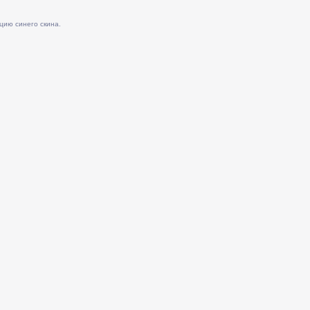
цию синего скина.