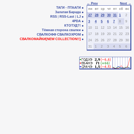
← Prev
Next →
ТАГИ - ПТААГИ
пн
вт
ср
чт
пт
сб
вс
Залатая Барада
27
28
29
30
31
1
2
RSS
|
RSS-Last
|
LJ
4PDA
3
4
5
6
7
8
9
КТОТУД?!
10
11
12
13
14
15
16
Тёмная сторона свалки
17
18
19
20
21
22
23
СВАЛКОФФ
СВАЛКОХРОМ
СВАЛКОМАЙКИ[NEW COLLECTION!!]
24
25
26
27
28
29
30
31
1
2
3
4
5
6