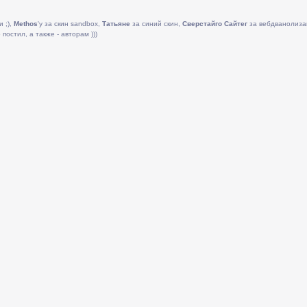
и ;),
Methos
'у за скин sandbox,
Татьяне
за синий скин,
Сверстайго Сайтег
за вебдванолиза
постил, а также - авторам )))