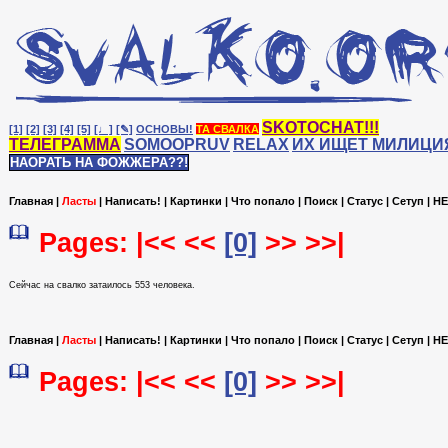
SKOTOCHAT!!!
[1]
[2]
[3]
[4]
[5]
[♩]
[✎]
ОСНОВЫ!
ТА СВАЛКА
ТЕЛЕГРАММА
SOMOOPRUV
RELAX
ИХ ИЩЕТ МИЛИЦИ
НАОРАТЬ НА ФОЖЖЕРА??!
Главная
|
Ласты
|
Написать!
|
Картинки
|
Что попало
|
Поиск
|
Статус
|
Сетуп
|
HE
Pages: |<< <<
[0]
>> >>|
Сейчас на cвалко затаилось 553 человека.
Главная
|
Ласты
|
Написать!
|
Картинки
|
Что попало
|
Поиск
|
Статус
|
Сетуп
|
HE
Pages: |<< <<
[0]
>> >>|