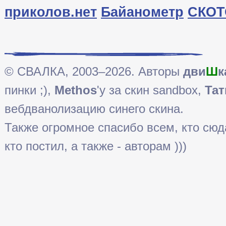
приколов.нет
Байанометр
СКОТ
© СВАЛКА, 2003–2026. Авторы
дви
Ш
к
пинки ;),
Methos
'у за скин sandbox,
Тат
вебдванолизацию синего скина.
Также огромное спасибо всем, кто сюда 
кто постил, а также - авторам )))