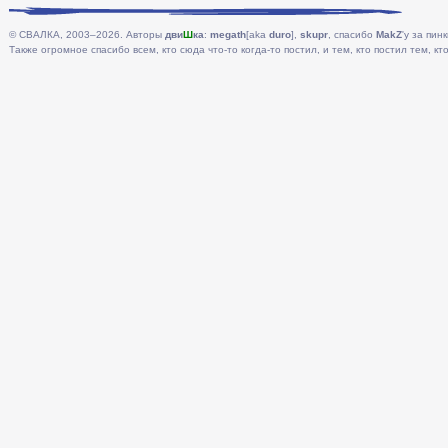
© СВАЛКА, 2003–2026. Авторы
дви
Ш
ка
:
megath
[aka
duro
],
skupr
, спасибо
MakZ
'у за пинк
Также огромное спасибо всем, кто сюда что-то когда-то постил, и тем, кто постил тем, кто 