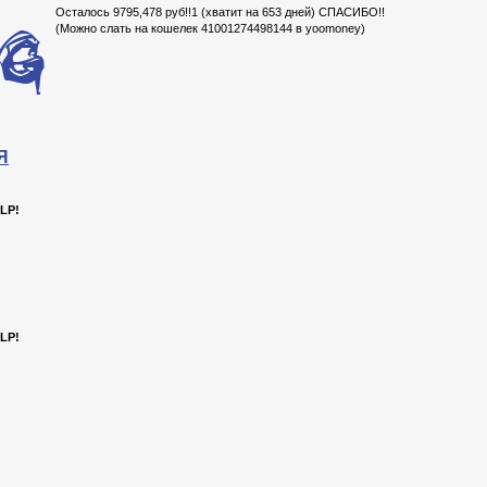
Осталось 9795,478 руб!!1 (хватит на 653 дней) СПАСИБО!!
(Можно слать на кошелек 41001274498144 в yoomoney)
Я
LP!
LP!