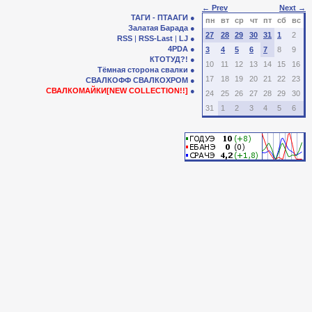
← Prev
Next →
ТАГИ - ПТААГИ
пн
вт
ср
чт
пт
сб
вс
Залатая Барада
27
28
29
30
31
1
2
RSS
|
RSS-Last
|
LJ
4PDA
3
4
5
6
7
8
9
КТОТУД?!
10
11
12
13
14
15
16
Тёмная сторона свалки
17
18
19
20
21
22
23
СВАЛКОФФ
СВАЛКОХРОМ
СВАЛКОМАЙКИ[NEW COLLECTION!!]
24
25
26
27
28
29
30
31
1
2
3
4
5
6