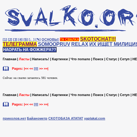
SKOTOCHAT!!!
[1]
[2]
[3]
[4]
[5]
[♩]
[✎]
ОСНОВЫ!
ТА СВАЛКА
ТЕЛЕГРАММА
SOMOOPRUV
RELAX
ИХ ИЩЕТ МИЛИЦИ
НАОРАТЬ НА ФОЖЖЕРА??
Главная
|
Ласты
|
Написать!
|
Картинки
|
Что попало
|
Поиск
|
Статус
|
Сетуп
|
HE
Pages: |<< <<
[0]
>> >>|
Сейчас на cвалко затаилось 581 человек.
Главная
|
Ласты
|
Написать!
|
Картинки
|
Что попало
|
Поиск
|
Статус
|
Сетуп
|
HE
Pages: |<< <<
[0]
>> >>|
приколов.нет
Байанометр
СКОТОБАЗА АТАТАТ
yaplakal.com