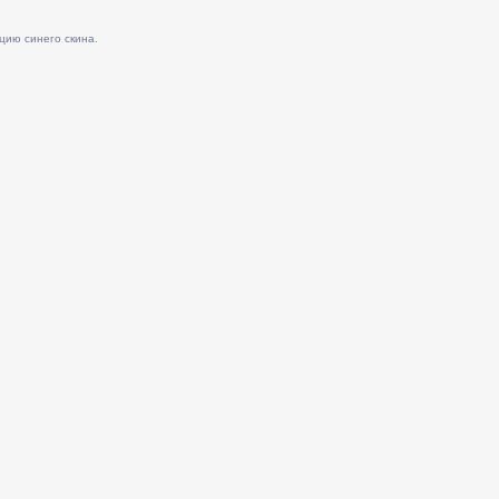
цию синего скина.