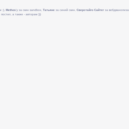
и ;),
Methos
'у за скин sandbox,
Татьяне
за синий скин,
Сверстайго Сайтег
за вебдванолиза
постил, а также - авторам )))