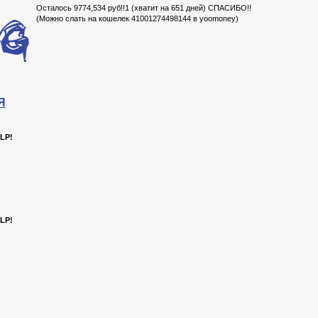
Осталось 9774,534 руб!!1 (хватит на 651 дней) СПАСИБО!!
(Можно слать на кошелек 41001274498144 в yoomoney)
Я
LP!
LP!