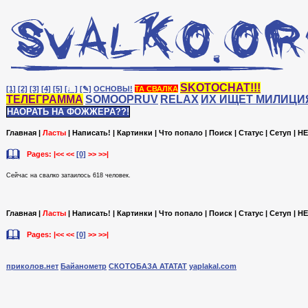
SKOTOCHAT!!!
[1]
[2]
[3]
[4]
[5]
[♩]
[✎]
ОСНОВЫ!
ТА СВАЛКА
ТЕЛЕГРАММА
SOMOOPRUV
RELAX
ИХ ИЩЕТ МИЛИЦИ
НАОРАТЬ НА ФОЖЖЕРА??!
Главная
|
Ласты
|
Написать!
|
Картинки
|
Что попало
|
Поиск
|
Статус
|
Сетуп
|
HE
Pages: |<< <<
[0]
>> >>|
Сейчас на cвалко затаилось 618 человек.
Главная
|
Ласты
|
Написать!
|
Картинки
|
Что попало
|
Поиск
|
Статус
|
Сетуп
|
HE
Pages: |<< <<
[0]
>> >>|
приколов.нет
Байанометр
СКОТОБАЗА АТАТАТ
yaplakal.com