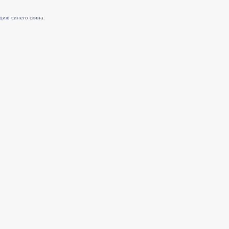
цию синего скина.