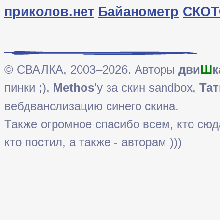
приколов.нет
Байанометр
СКОТ
© СВАЛКА, 2003–2026. Авторы
дви
Ш
к
пинки ;),
Methos
'у за скин sandbox,
Тат
вебдванолизацию синего скина.
Также огромное спасибо всем, кто сюда 
кто постил, а также - авторам )))