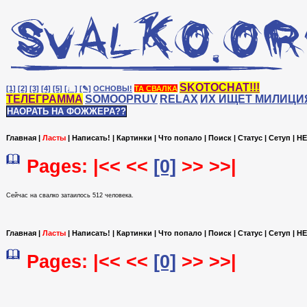
SKOTOCHAT!!!
[1]
[2]
[3]
[4]
[5]
[♩]
[✎]
ОСНОВЫ!
ТА СВАЛКА
ТЕЛЕГРАММА
SOMOOPRUV
RELAX
ИХ ИЩЕТ МИЛИЦИ
НАОРАТЬ НА ФОЖЖЕРА??
Главная
|
Ласты
|
Написать!
|
Картинки
|
Что попало
|
Поиск
|
Статус
|
Сетуп
|
HE
Pages: |<< <<
[0]
>> >>|
Сейчас на cвалко затаилось 512 человека.
Главная
|
Ласты
|
Написать!
|
Картинки
|
Что попало
|
Поиск
|
Статус
|
Сетуп
|
HE
Pages: |<< <<
[0]
>> >>|