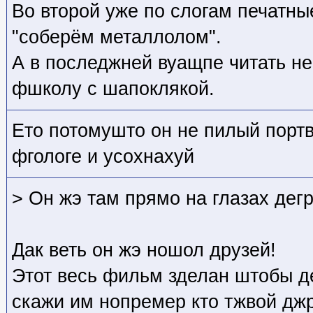
Во второй уже по слогам печатны
"соберём металлолом".
А в последжней вуащпе читать не
фшколу с шапоклякой.
Ето потомушто он не пилый портв
фгологе и усохнахуй
> Он жэ там прямо на глазах дег
Дак веть он жэ ношол друзей!
Этот весь фильм зделан штобы де
скажи им нопремер кто тжвой дж