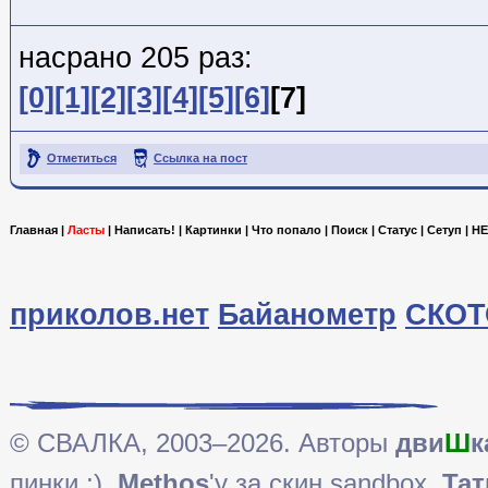
насрано 205 раз:
[0]
[1]
[2]
[3]
[4]
[5]
[6]
[7]
Отметиться
Ссылка на пост
Главная
|
Ласты
|
Написать!
|
Картинки
|
Что попало
|
Поиск
|
Статус
|
Сетуп
|
HE
приколов.нет
Байанометр
СКОТ
© СВАЛКА, 2003–2026. Авторы
дви
Ш
к
пинки ;),
Methos
'у за скин sandbox,
Тат