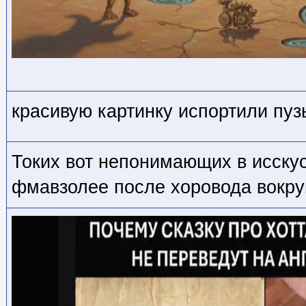
красивую картинку испортили пуз
Токих вот непонимающих в исскус
фмавзолее после хоровода вокру