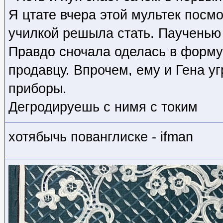
Я цтате вчера этой мультек посм
училкой решыла стать. Паученью
Правдо сночала оделась в форму
продавцу. Впрочем, ему и Гена у
приборы.
Дегродируешь с нимя с токим
хотябычь пованглиске - ifman