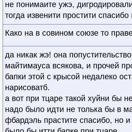
не понимаите ужэ, дигродировали
тогда извенити простити спасибо
Како на в совином союзе то прав
да никак жэ! она попустительств
майтимауса всякова, и прочей про
бапки этой с крысой недалеко ост
нарисоватб.
а вот при тцаре такой хуйни бы н
надо было идти не толька бы в м
фбардэль прастите спасибо, но и
было бы итти бапке при тцаре.