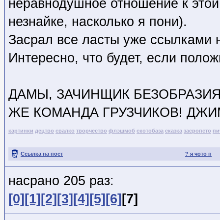
неравнодушное отношение к этой 
незнайке, насколько я пони).
Засрал все ласты уже ссылками н
Интересно, что будет, если полож
ДАМЫ, ЗАЧИНЩИК БЕЗОБРАЗИЯ
ЖЕ КОМАНДА ГРУЗЧИКОВ! ДЖИ
картинки
децтво
свалко
творчество
флэшмоб
скотобаза
сказка
засропсто
пи
Ссылка на пост
? я чото п
насрано 205 раз:
[0]
[1]
[2]
[3]
[4]
[5]
[6]
[7]