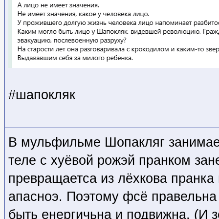
#шапокляк
В мульфильме Шопакляг занимае
теле с хуёвой рожэй пранком зан
превращаетса из лёхкова пранка 
апасноэ. Поэтому фсё правельна
быть енергичьна и подвижна. (И з