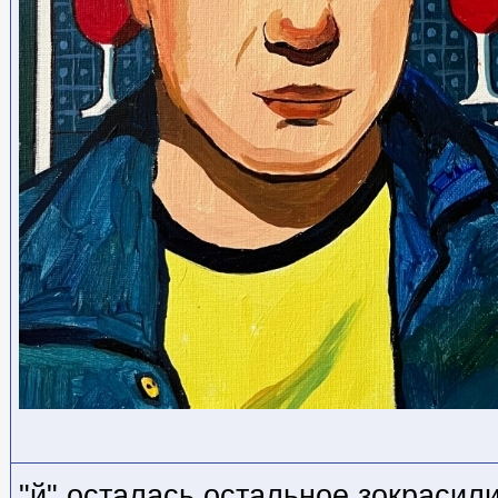
"й" осталась остальное зокрасил