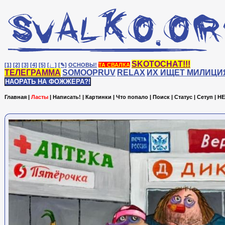
SKOTOCHAT!!!
[1]
[2]
[3]
[4]
[5]
[♩]
[✎]
ОСНОВЫ!
ТА СВАЛКА
ТЕЛЕГРАММА
SOMOOPRUV
RELAX
ИХ ИЩЕТ МИЛИЦИ
НАОРАТЬ НА ФОЖЖЕРА?!
Главная
|
Ласты
|
Написать!
|
Картинки
|
Что попало
|
Поиск
|
Статус
|
Сетуп
|
HE