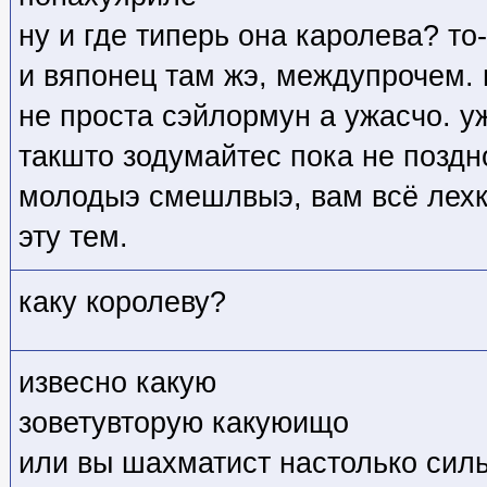
ну и где типерь она каролева? то
и вяпонец там жэ, междупрочем.
не проста сэйлормун а ужасчо. у
такшто зодумайтес пока не поздн
молодыэ смешлвыэ, вам всё лехко
эту тем.
каку королеву?
извесно какую
зоветувторую какуюищо
или вы шахматист настолько сил