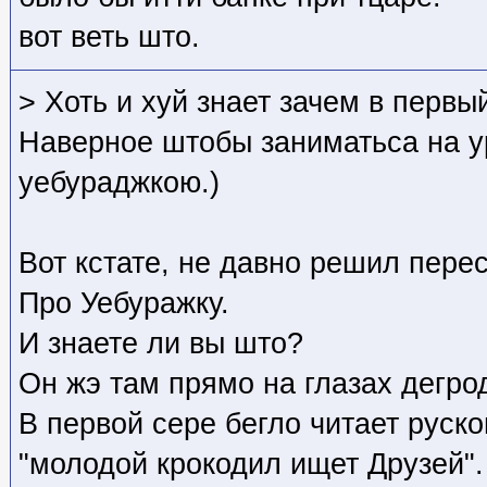
вот веть што.
> Хоть и хуй знает зачем в первы
Наверное штобы заниматьса на у
уебураджкою.)
Вот кстате, не давно решил перес
Про Уебуражку.
И знаете ли вы што?
Он жэ там прямо на глазах дегро
В первой сере бегло читает руск
"молодой крокодил ищет Друзей".