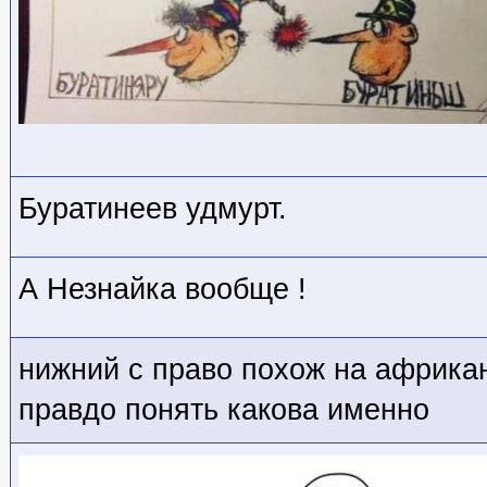
Буратинеев удмурт.
А Незнайка вообще !
нижний с право похож на африкан
правдо понять какова именно