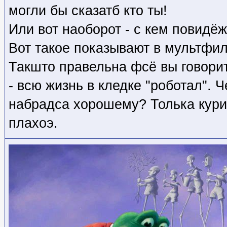
могли бы сказатб кто ты!
Или вот наоборот - с кем повидёж
Вот такое показывают в мультфи
Такшто правельна фсё вы говорит
- всю жизнь в кледке "роботал". 
набрадса хорошему? Толька кури
плахоэ.