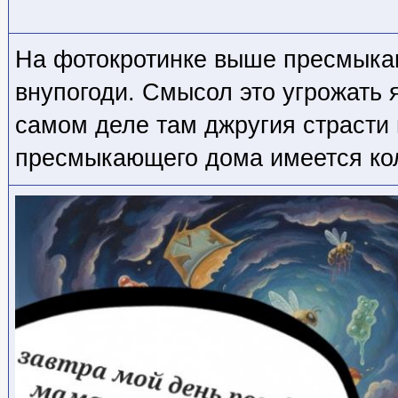
На фотокротинке выше пресмыка
внупогоди. Смысол это угрожать 
самом деле там джругия страсти 
пресмыкающего дома имеется ко