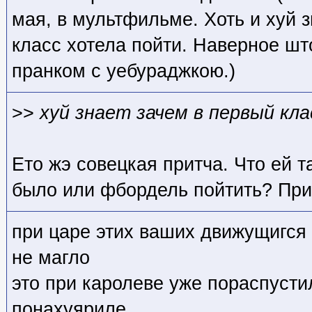
мая, в мультфильме. Хоть и хуй 
класс хотела пойти. Наверное шт
пранком с уебураджкою.)
>>
хуй знает зачем в первый кл
Ето жэ совецкая притча. Что ей 
было или фбордель пойтить? При 
при царе этих ваших движущигся 
не магло
это при каролеве уже пораспусти
понахуяриле