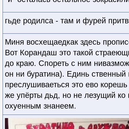
гьде родилса - там и фурей прит
Миня восхещаедкак здесь пропис
Вот Корандаш это такой страеющ
до краю. Спореть с ним нивазмож
он ни буратина). Единь ственный 
преслушиваеться это ево корешь
же упёрты дьд, но не лезущий ко
охуенным знанеем.