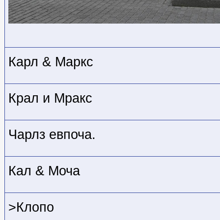
Карл & Маркс
Крал и Мракс
Чарлз евпоча.
Кал & Моча
>Клопо