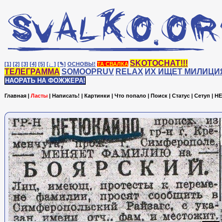
SKOTOCHAT!!!
[1]
[2]
[3]
[4]
[5]
[♩]
[✎]
ОСНОВЫ!
ТА СВАЛКА
ТЕЛЕГРАММА
SOMOOPRUV
RELAX
ИХ ИЩЕТ МИЛИЦИ
НАОРАТЬ НА ФОЖЖЕРА!
Главная
|
Ласты
|
Написать!
|
Картинки
|
Что попало
|
Поиск
|
Статус
|
Сетуп
|
HE