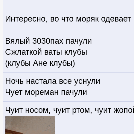
Интересно, во что моряк одевает 
Вялый 3030пах пачули
Сжлаткой ваты клубы
(клубы Ане клубы)
Ночь настала все уснули
Чует мореман пачули
Чуит носом, чуит ртом, чуит жопой