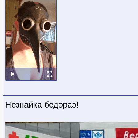
Незнайка бедораэ!