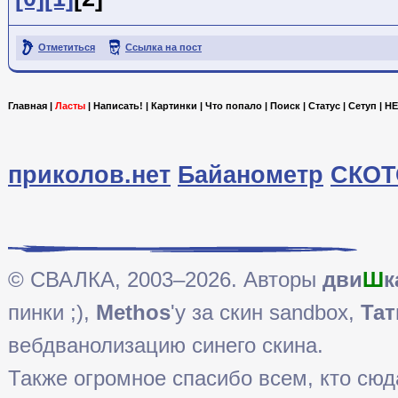
Отметиться
Ссылка на пост
Главная
|
Ласты
|
Написать!
|
Картинки
|
Что попало
|
Поиск
|
Статус
|
Сетуп
|
HE
приколов.нет
Байанометр
СКОТ
© СВАЛКА, 2003–2026. Авторы
дви
Ш
к
пинки ;),
Methos
'у за скин sandbox,
Тат
вебдванолизацию синего скина.
Также огромное спасибо всем, кто сюда 