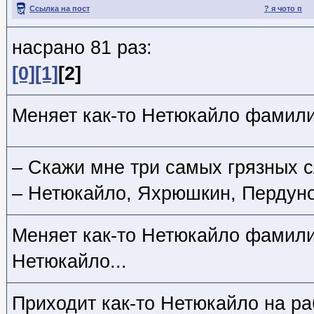
Ссылка на пост
? я чото п
насрано 81 раз:
[0]
[1]
[2]
Меняет как-то Нетюкайло фамилию
– Скажи мне три самых грязных с
– Нетюкайло, Яхрюшкин, Пердуно
Меняет как-то Нетюкайло фамили
Нетюкайло...
Приходит как-то Нетюкайло на раб