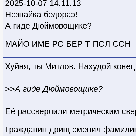
2025-10-07 14:11:13
Незнайка бедораэ!
А гиде Дюймовощике?
МАЙО ИМЕ РО БЕР Т ПОЛ СОН
Хуйня, ты Митлов. Нахудой конец
>>
А гиде Дюймовощике?
Её рассверлили метрическим св
Гражданин дрищ сменил фамилию