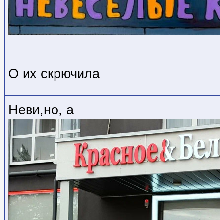
О их скрючила
Неви,но, а