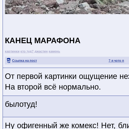
КАНЕЦ МАРАФОНА
картинки
кто туд?
джастин
камень
Ссылка на пост
? я чото п
От первой картинки ощущение нез
На второй всё нормально.
былотуд!
Ну офигенный же комекс! Нет, бл