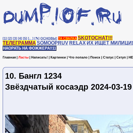
SKOTOCHAT!!!
[1]
[2]
[3]
[4]
[5]
[♩]
[✎]
ОСНОВЫ!
ТА СВАЛКА
ТЕЛЕГРАММА
SOMOOPRUV
RELAX
ИХ ИЩЕТ МИЛИЦИ
НАОРАТЬ НА ФОЖЖЕРА!!11
Главная
|
Ласты
|
Написать!
|
Картинки
|
Что попало
|
Поиск
|
Статус
|
Сетуп
|
HE
10. Бангл 1234
Звёздчатый косаэдр 2024-03-19 