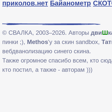
приколов.нет
Байанометр
СКОТ
© СВАЛКА, 2003–2026. Авторы
дви
Ш
к
пинки ;),
Methos
'у за скин sandbox,
Тат
вебдванолизацию синего скина.
Также огромное спасибо всем, кто сюда 
кто постил, а также - авторам )))