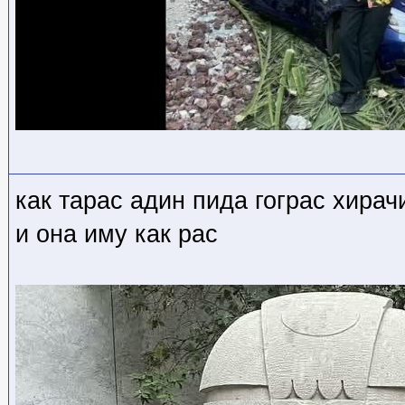
как тарас адин пида гограс хирач
и она иму как рас