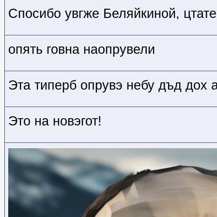
Спосибо увгже Беляйкиной, цтате
опять говна наопрувели
Эта типерб опрувэ небу дъд дох 
Это на новэгот!