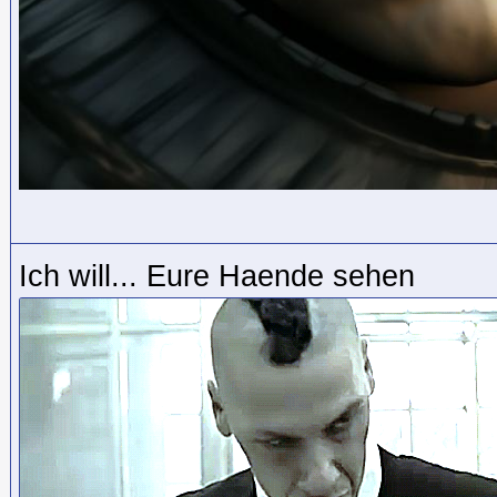
Iсh will... Еurе Наеndе sеhеn