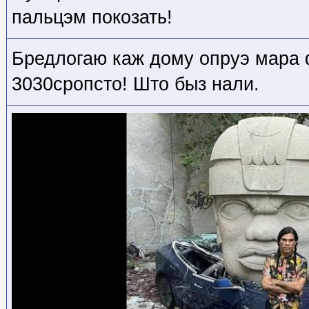
пальцэм покозать!
Бредлогаю каж дому опруэ мара 
3030сропсто! Што быз нали.