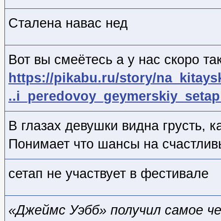
Сталена навас нед
Вот вы смеётесь а у нас скоро та
https://pikabu.ru/story/na_kitays
..i_peredovoy_geymerskiy_seta
В глазах девушки видна грусть, к
Понимает что шансы на счастливы
сетап не участвует в фестивале
«Джеймс Уэбб» получил самое ч