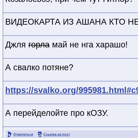
ВИДЕОКАРТА ИЗ АШАНА КТО НЕ
Джля
горла
май не нга харашо!
А свалко потяне?
https://svalko.org/995981.html#
А перейделойте про кОЗУ.
Отметиться
Ссылка на пост