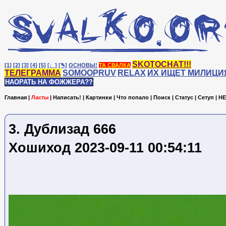
SKOTOCHAT!!!
[1]
[2]
[3]
[4]
[5]
[♩]
[✎]
ОСНОВЫ!
ТА СВАЛКА
ТЕЛЕГРАММА
SOMOOPRUV
RELAX
ИХ ИЩЕТ МИЛИЦИ
НАОРАТЬ НА ФОЖЖЕРА??
Главная
|
Ласты
|
Написать!
|
Картинки
|
Что попало
|
Поиск
|
Статус
|
Сетуп
|
HE
3. Дублизад 666
Хошиход 2023-09-11 00:54:11