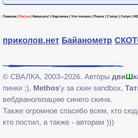
Главная
|
Ласты
|
Написать!
|
Картинки
|
Что попало
|
Поиск
|
Статус
|
Сетуп
|
HE
приколов.нет
Байанометр
СКОТ
© СВАЛКА, 2003–2026. Авторы
дви
Ш
к
пинки ;),
Methos
'у за скин sandbox,
Тат
вебдванолизацию синего скина.
Также огромное спасибо всем, кто сюда 
кто постил, а также - авторам )))