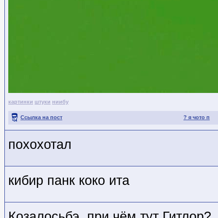
картинки
штуки
ниибу
Ссылка на пост
? я чото п
похохотал
кибир панк коко ита
Козалосьбэ, при чём тут Гитлор?