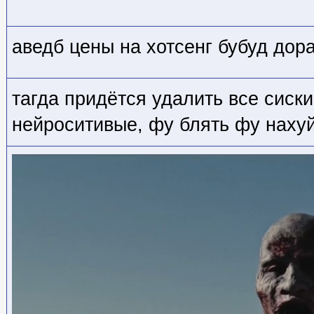
аведб цены на хотсенг бубуд дор
тагда придётся удалить все сиск
нейроситивые, фу блять фу наху