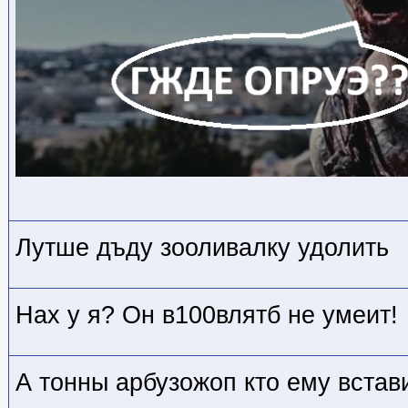
Лутше дъду зооливалку удолить
Нах у я? Он в100влятб не умеит!
А тонны арбузожоп кто ему встав