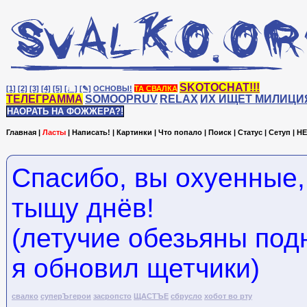
SKOTOCHAT!!!
[1]
[2]
[3]
[4]
[5]
[♩]
[✎]
ОСНОВЫ!
ТА СВАЛКА
ТЕЛЕГРАММА
SOMOOPRUV
RELAX
ИХ ИЩЕТ МИЛИЦИ
НАОРАТЬ НА ФОЖЖЕРА?!
Главная
|
Ласты
|
Написать!
|
Картинки
|
Что попало
|
Поиск
|
Статус
|
Сетуп
|
HE
Спасибо, вы охуенные,
тыщу днёв!
(летучие обезьяны под
я обновил щетчики)
свалко
суперЪгерои
засропсто
ЩАСТЪЕ
сбрусло
хобот во рту