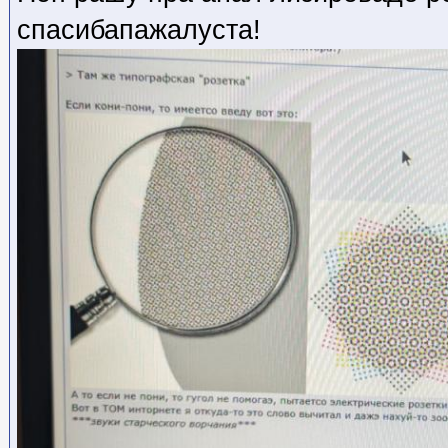
спасибапажалуста!