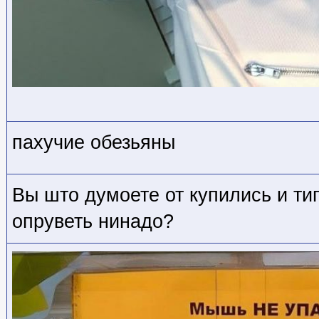
пахучие обезьяны
Вы што думоете от купились и ти
опруветь нинадо?