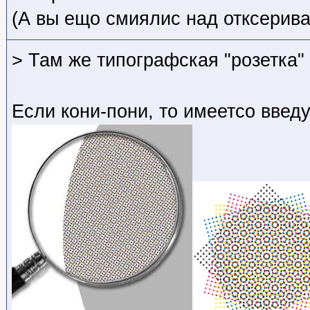
(А вы ещо смиялис над отксерив
> Там же типографская "розетка"
Если кони-пони, то имеетсо введу