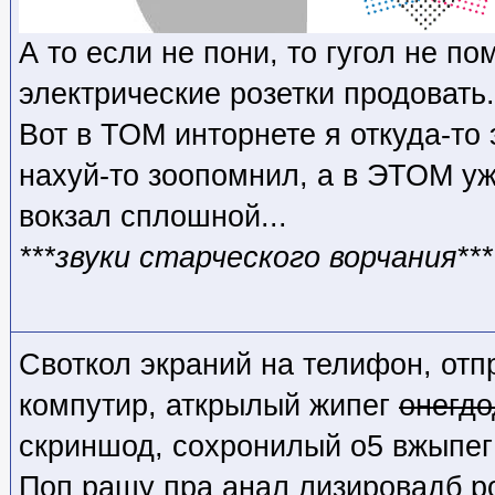
А то если не пони, то гугол не по
электрические розетки продовать.
Вот в ТОМ инторнете я откуда-то
нахуй-то зоопомнил, а в ЭТОМ уж
вокзал сплошной...
***звуки старческого ворчания***
Своткол экраний на телифон, отп
компутир, аткрылый жипег
онегдо
скриншод, сохронилый о5 вжыпег
Поп рашу пра анал лизировадб ро