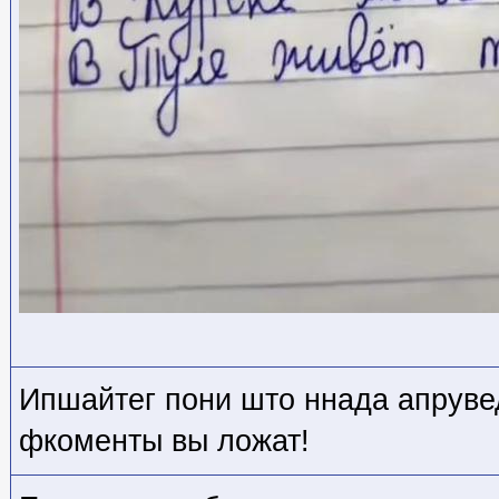
Ипшайтег пони што ннада апрувед
фкоменты вы ложат!