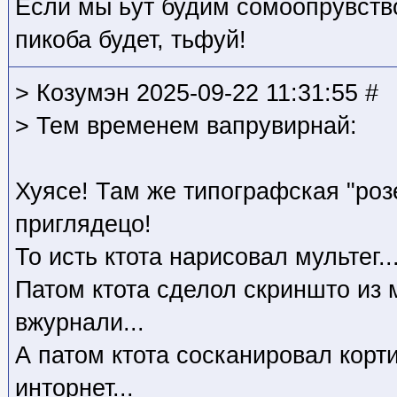
Если мы ьут будим сомоопрувств
пикоба будет, тьфуй!
> Козумэн 2025-09-22 11:31:55 #
> Тем временем вапрувирнай:
Хуясе! Там же типографская "роз
приглядецо!
То исть ктота нарисовал мультег..
Патом ктота сделол скриншто из 
вжурнали...
А патом ктота сосканировал корт
инторнет...