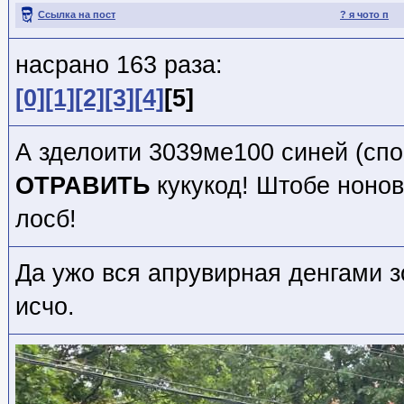
Ссылка на пост
? я чото п
насрано 163 раза:
[0]
[1]
[2]
[3]
[4]
[5]
А зделоити 3039ме100 синей (спо
ОТРАВИТЬ
кукукод! Штобе ноно
лосб!
Да ужо вся апрувирная денгами 
исчо.