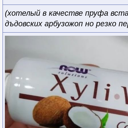
(хотелый в качестве пруфа вста
дъдовских арбузожоп но резко п