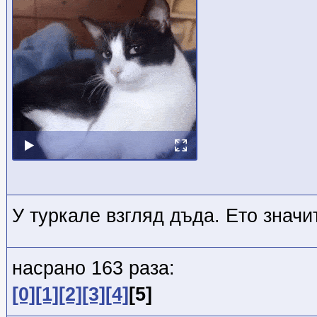
У туркале взгляд дъда. Ето значи
насрано 163 раза:
[0]
[1]
[2]
[3]
[4]
[5]