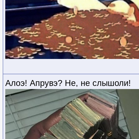
Алоэ! Апрувэ? Не, не слышоли!