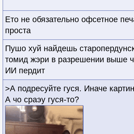
Ето не обязательно офсетное печ
проста
Пушо хуй найдешь старопердунск
томид жэри в разрешении выше ч
ИИ пердит
>А подресуйте гуся. Иначе карти
А чо сраэу гуся-то?