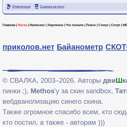
Отметиться
Ссылка на пост
Главная
|
Ласты
|
Написать!
|
Картинки
|
Что попало
|
Поиск
|
Статус
|
Сетуп
|
HE
приколов.нет
Байанометр
СКОТ
© СВАЛКА, 2003–2026. Авторы
дви
Ш
к
пинки ;),
Methos
'у за скин sandbox,
Тат
вебдванолизацию синего скина.
Также огромное спасибо всем, кто сюда 
кто постил, а также - авторам )))