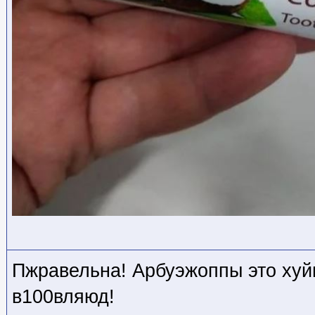
Пжравельна! Арбуэжоппы это хуйн
в100вляюд!