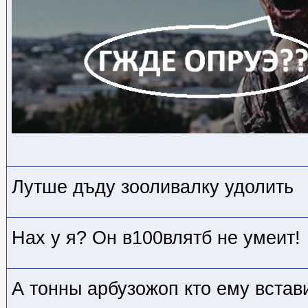
Лутше дъду зооливалку удолить
Нах у я? Он в100влятб не умеит!
А тонны арбузожоп кто ему встав