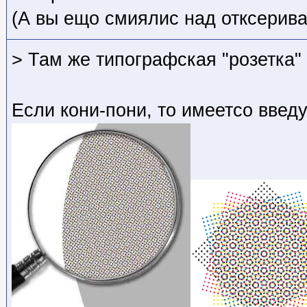
(А вы ещо смиялис над отксерив
> Там же типографская "розетка"
Если кони-пони, то имеетсо введу