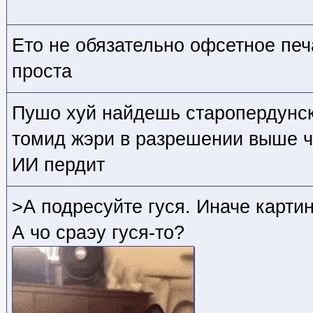
Ето не обязательно офсетное печ
проста
Пушо хуй найдешь старопердунск
томид жэри в разрешении выше ч
ИИ пердит
>А подресуйте гуся. Иначе карти
А чо сраэу гуся-то?