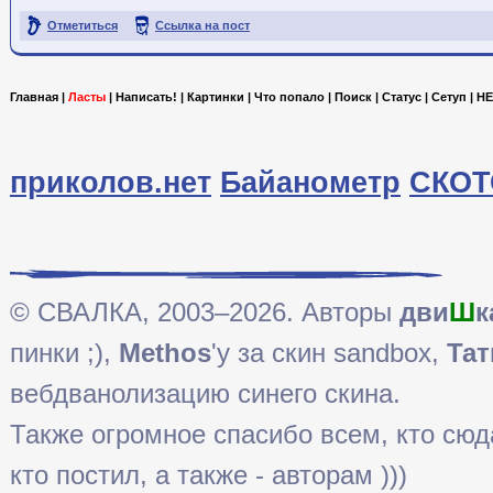
Отметиться
Ссылка на пост
Главная
|
Ласты
|
Написать!
|
Картинки
|
Что попало
|
Поиск
|
Статус
|
Сетуп
|
HE
приколов.нет
Байанометр
СКОТ
© СВАЛКА, 2003–2026. Авторы
дви
Ш
к
пинки ;),
Methos
'у за скин sandbox,
Тат
вебдванолизацию синего скина.
Также огромное спасибо всем, кто сюда 
кто постил, а также - авторам )))