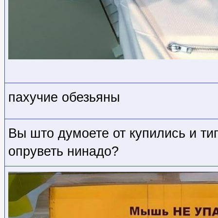
пахучие обезьяны
Вы што думоете от купились и ти
опруветь нинадо?