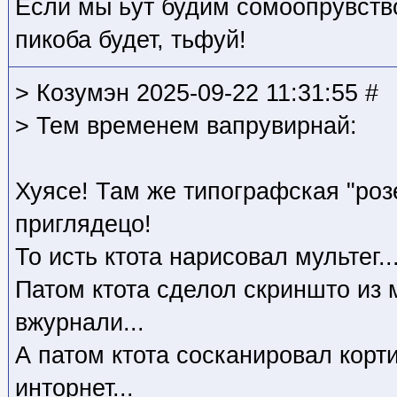
Если мы ьут будим сомоопрувств
пикоба будет, тьфуй!
> Козумэн 2025-09-22 11:31:55 #
> Тем временем вапрувирнай:
Хуясе! Там же типографская "роз
приглядецо!
То исть ктота нарисовал мультег..
Патом ктота сделол скриншто из 
вжурнали...
А патом ктота сосканировал корт
инторнет...