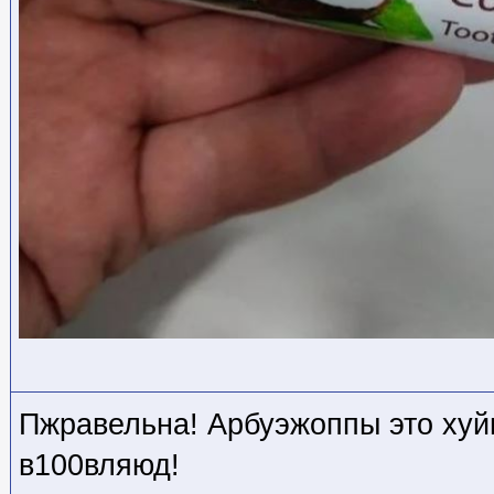
Пжравельна! Арбуэжоппы это хуйн
в100вляюд!