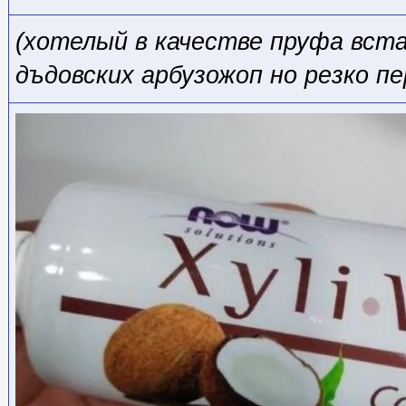
(хотелый в качестве пруфа вста
дъдовских арбузожоп но резко п