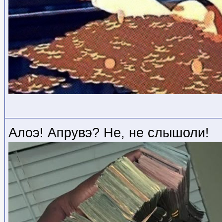
Алоэ! Апрувэ? Не, не слышоли!