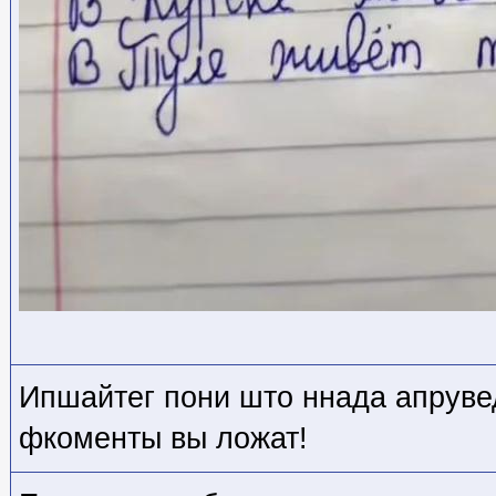
Ипшайтег пони што ннада апрувед
фкоменты вы ложат!