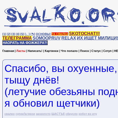
SKOTOCHAT!!!
[1]
[2]
[3]
[4]
[5]
[♩]
[✎]
ОСНОВЫ!
ТА СВАЛКА
ТЕЛЕГРАММА
SOMOOPRUV
RELAX
ИХ ИЩЕТ МИЛИЦИ
НАОРАТЬ НА ФОЖЖЕРА?!
Главная
|
Ласты
|
Написать!
|
Картинки
|
Что попало
|
Поиск
|
Статус
|
Сетуп
|
HE
Спасибо, вы охуенные,
тыщу днёв!
(летучие обезьяны под
я обновил щетчики)
свалко
суперЪгерои
засропсто
ЩАСТЪЕ
сбрусло
хобот во рту