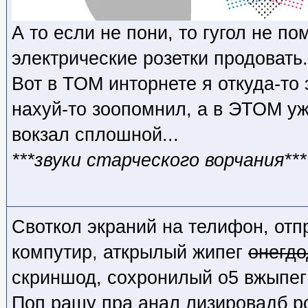
А то если не пони, то гугол не по
электрические розетки продовать.
Вот в ТОМ инторнете я откуда-то
нахуй-то зоопомнил, а в ЭТОМ уж
вокзал сплошной...
***звуки старческого ворчания***
Своткол экраний на телифон, отп
компутир, аткрылый жипег
онегдо
скриншод, сохронилый о5 вжыпег
Поп рашу пра анал лизировадб ро