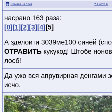
Ссылка на пост
? я чото п
насрано 163 раза:
[0]
[1]
[2]
[3]
[4]
[5]
А зделоити 3039ме100 синей (спо
ОТРАВИТЬ
кукукод! Штобе ноно
лосб!
Да ужо вся апрувирная денгами 
исчо.