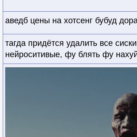
аведб цены на хотсенг бубуд дор
тагда придётся удалить все сиск
нейроситивые, фу блять фу наху