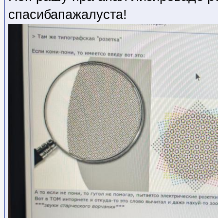
спасибапажалуста!