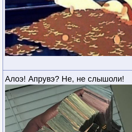
Алоэ! Апрувэ? Не, не слышоли!