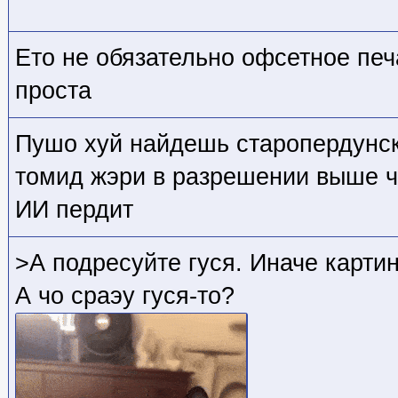
Ето не обязательно офсетное печ
проста
Пушо хуй найдешь старопердунск
томид жэри в разрешении выше ч
ИИ пердит
>А подресуйте гуся. Иначе карти
А чо сраэу гуся-то?