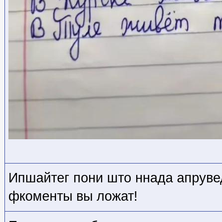
Ипшайтег пони што ннада апрувед
фкоменты вы ложат!