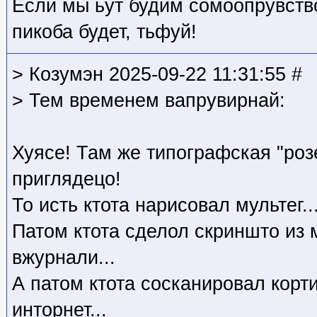
Если мы ьут будим сомоопрувств
пикоба будет, тьфуй!
> Козумэн 2025-09-22 11:31:55 #
> Тем временем вапрувирнай:
Хуясе! Там же типографская "роз
приглядецо!
То исть ктота нарисовал мультег..
Патом ктота сделол скриншто из 
вжурнали...
А патом ктота сосканировал корт
инторнет...