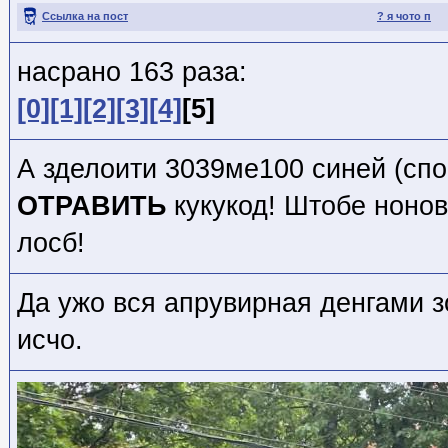
Ссылка на пост
? я чото п
насрано 163 раза:
[0]
[1]
[2]
[3]
[4]
[5]
А зделоити 3039ме100 синей (спо
ОТРАВИТЬ
кукукод! Штобе ноно
лосб!
Да ужо вся апрувирная денгами 
исчо.