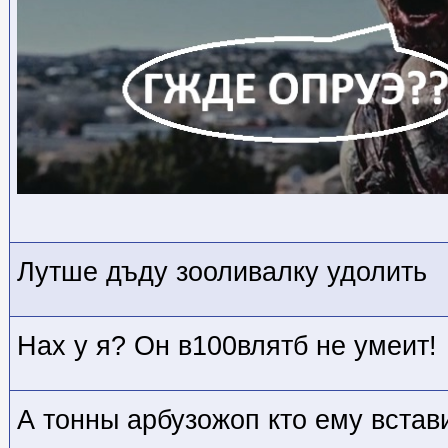
Лутше дъду зооливалку удолить
Нах у я? Он в100влятб не умеит!
А тонны арбузожоп кто ему встав