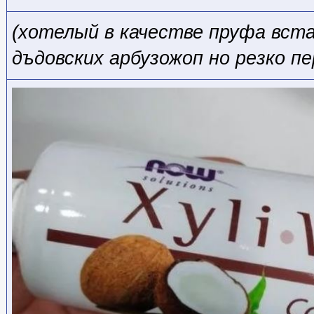
(хотелый в качестве пруфа вста
дъдовских арбузожоп но резко п