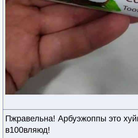
Пжравельна! Арбуэжоппы это хуйн
в100вляюд!