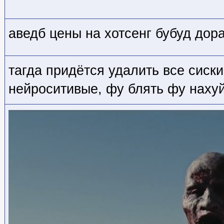
аведб цены на хотсенг бубуд дор
тагда придётся удалить все сиск
нейроситивые, фу блять фу наху