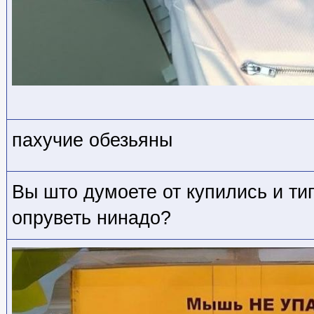
пахучие обезьяны
Вы што думоете от купились и ти
опруветь нинадо?