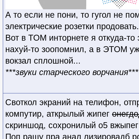
А то если не пони, то гугол не по
электрические розетки продовать.
Вот в ТОМ инторнете я откуда-то
нахуй-то зоопомнил, а в ЭТОМ уж
вокзал сплошной...
***звуки старческого ворчания***
Своткол экраний на телифон, отп
компутир, аткрылый жипег
онегдо
скриншод, сохронилый о5 вжыпег
Поп рашу пра анал лизировадб ро