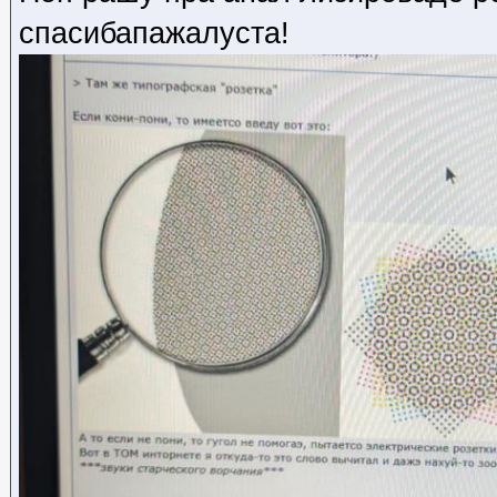
спасибапажалуста!