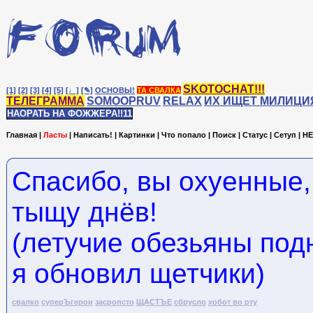
SKOTOCHAT!!!
[1]
[2]
[3]
[4]
[5]
[♩]
[✎]
ОСНОВЫ!
ТА СВАЛКА
ТЕЛЕГРАММА
SOMOOPRUV
RELAX
ИХ ИЩЕТ МИЛИЦИ
НАОРАТЬ НА ФОЖЖЕРА!!11
Главная
|
Ласты
|
Написать!
|
Картинки
|
Что попало
|
Поиск
|
Статус
|
Сетуп
|
HE
Спасибо, вы охуенные,
тыщу днёв!
(летучие обезьяны под
я обновил щетчики)
свалко
суперЪгерои
засропсто
ЩАСТЪЕ
сбрусло
хобот во рту