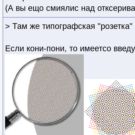
(А вы ещо смиялис над отксерив
> Там же типографская "розетка"
Если кони-пони, то имеетсо введу