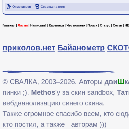
Отметиться
Ссылка на пост
Главная
|
Ласты
|
Написать!
|
Картинки
|
Что попало
|
Поиск
|
Статус
|
Сетуп
|
HE
приколов.нет
Байанометр
СКОТ
© СВАЛКА, 2003–2026. Авторы
дви
Ш
к
пинки ;),
Methos
'у за скин sandbox,
Тат
вебдванолизацию синего скина.
Также огромное спасибо всем, кто сюда 
кто постил, а также - авторам )))