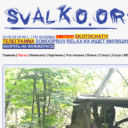
SKOTOCHAT!!!
[1]
[2]
[3]
[4]
[5]
[♩]
[✎]
ОСНОВЫ!
ТА СВАЛКА
ТЕЛЕГРАММА
SOMOOPRUV
RELAX
ИХ ИЩЕТ МИЛИЦИ
НАОРАТЬ НА ФОЖЖЕРА!!11
Главная
|
Ласты
|
Написать!
|
Картинки
|
Что попало
|
Поиск
|
Статус
|
Сетуп
|
HE