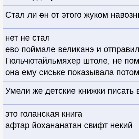
Стал ли
о
н от этого жуком навоз
нет не стал
ево поймале великанэ и отправил
Гюльчютайльмяхер штоле, не помн
она ему сиське показывала потом
Умели же детские книжки писать в
это голанская книга
афтар йохананатан свифт некий