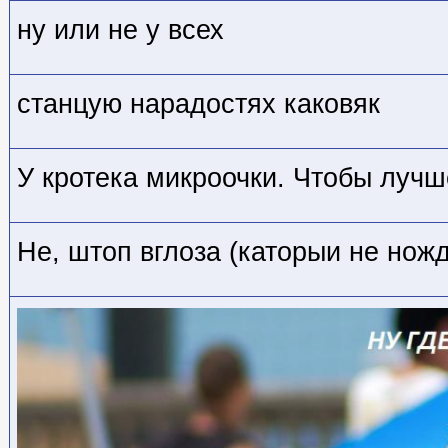
ну или не у всех
станцую нарадостях каковяк
У кротека микроочки. Чтобы лучш
Не, штоп вглоза (каторыи не ножд