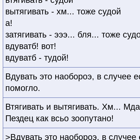
вытягивать - хм... тоже судой
а!
затягивать - эээ... бля... тоже суд
вдуватб! вот!
вдуватб - тудой!
Вдувать это наобороэ, в случее е
помогло.
Втягивать и вытягивать. Хм... Мда.
Пездец как всьо зоопутано!
>Вдувать это наобороэ, в случее 