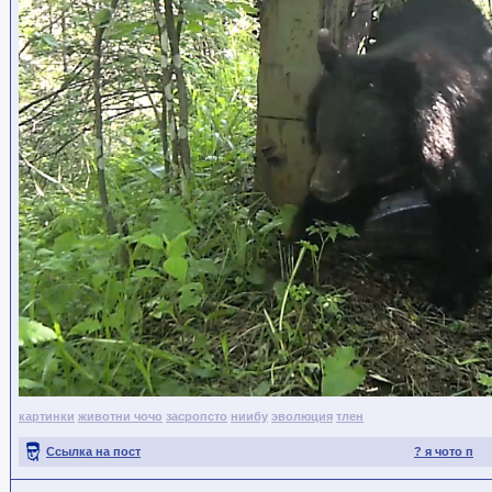
картинки
животни чочо
засропсто
ниибу
эволюция
тлен
Ссылка на пост
? я чото п