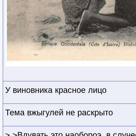
У виновника красное лицо
Тема вжыгулей не раскрыто
> >Вдувать это наобороэ, в случе