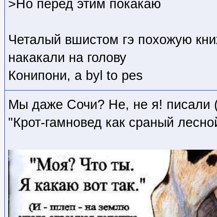
>Но перед этим покакаю
Четалый вшистом гэ похожую кни
накакали на голову
Конипони, a byl to pes
Мы даже Сочи? Не, не я! писали (
"Крот-гамновед как сраный лесной