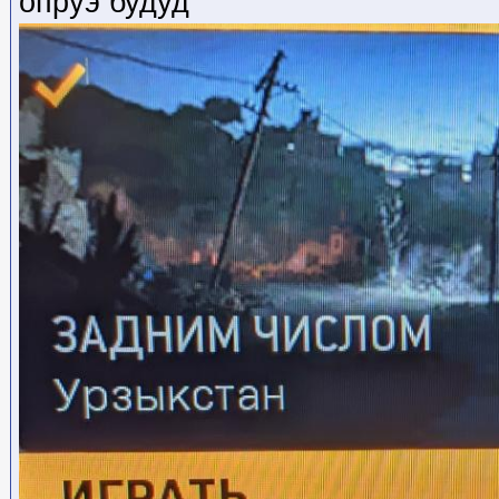
опруэ будуд