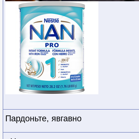
Пардоньте, явгавно