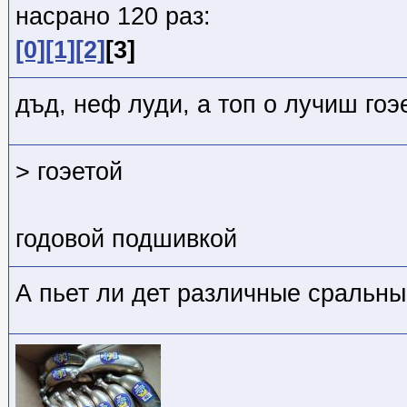
насрано 120 раз:
[0]
[1]
[2]
[3]
дъд, неф луди, а топ о лучиш гоэ
> гоэетой
годовой подшивкой
А пьет ли дет различные сральн