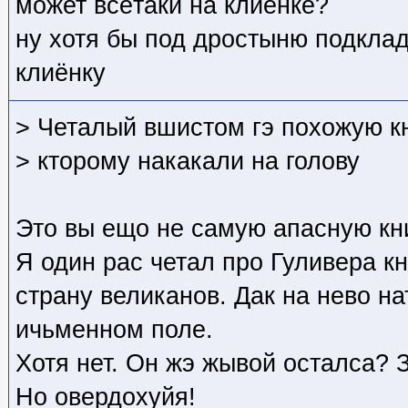
может всётаки на клиёнке?
ну хотя бы под дростыню подкла
клиёнку
> Четалый вшистом гэ похожую к
> кторому накакали на голову
Это вы ещо не самую апасную кн
Я один рас четал про Гуливера кн
страну великанов. Дак на нево на
ичьменном поле.
Хотя нет. Он жэ жывой осталса? 
Но овердохуйя!