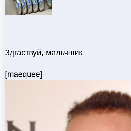
Здгаствуй, мальчшик
[maequee]