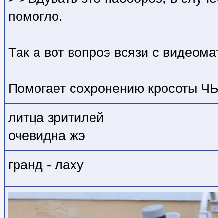
помогло.
Так а вот вопроэ всязи с видеом
Помогает сохронению кросоты Ч
литца зритилей
очевидна жэ
гранд - лаху