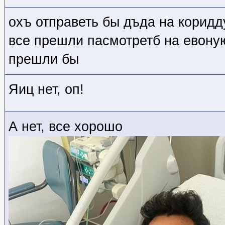
охъ отправеть бы дъда на коридд
все прешли пасмотретб на евону
прешли бы
Яиц нет, оп!
А нет, все хорошо