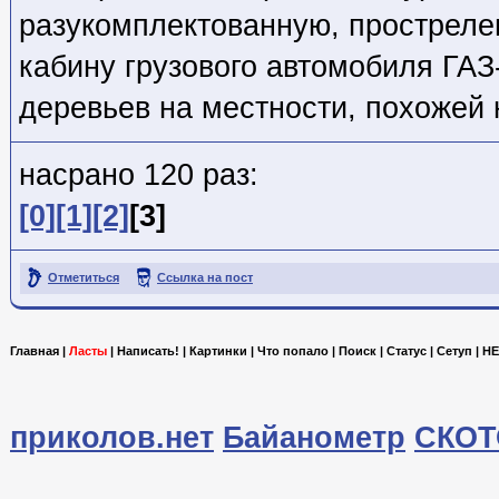
разукомплектованную, прострел
кабину грузового автомобиля ГА
деревьев на местности, похожей 
насрано 120 раз:
[0]
[1]
[2]
[3]
Отметиться
Ссылка на пост
Главная
|
Ласты
|
Написать!
|
Картинки
|
Что попало
|
Поиск
|
Статус
|
Сетуп
|
HE
приколов.нет
Байанометр
СКОТ