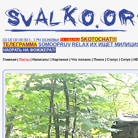
SKOTOCHAT!!!
[1]
[2]
[3]
[4]
[5]
[♩]
[✎]
ОСНОВЫ!
ТА СВАЛКА
ТЕЛЕГРАММА
SOMOOPRUV
RELAX
ИХ ИЩЕТ МИЛИЦИ
НАОРАТЬ НА ФОЖЖЕРА?!
Главная
|
Ласты
|
Написать!
|
Картинки
|
Что попало
|
Поиск
|
Статус
|
Сетуп
|
HE