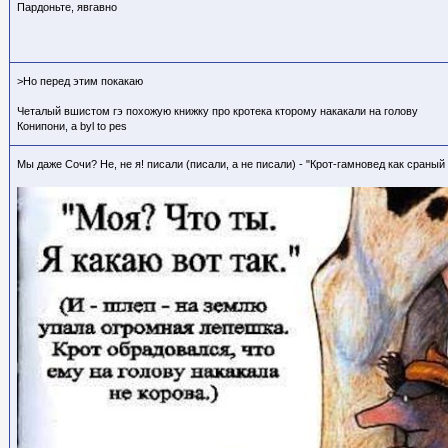
Пардоньте, явгавно
>Но перед этим покакаю
Четалый вшистом гэ похожую книжку про кротека кторому накакали на голову
Конипони, a byl to pes
Мы даже Сочи? Не, не я! писали (писали, а не писали) - "Крот-гамновед как сраный