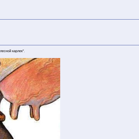
 лесной карлек".