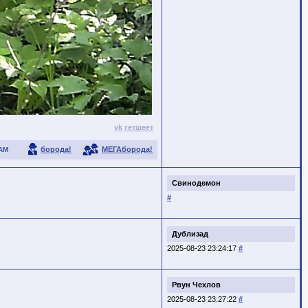
vk
гетшеет
борода!
МЕГАборода!
АМ
Свинодемон
#
Дублизад
2025-08-23 23:24:17
#
Рвун Чехлов
2025-08-23 23:27:22
#