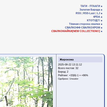
ТАГИ - ПТААГИ
Залатая Барада
RSS
|
RSS-Last
|
LJ
4PDA
КТОТУД?!
Тёмная сторона свалки
СВАЛКОФФ
СВАЛКОХРОМ
СВАЛКОМАЙКИ[NEW COLLECTION!!]
Жирокожа
2025-08-22 13:11:12
Всего постов: 32
Бород:
2
Рейтинг:
+33|6|-1 = +96%
Одобрено:
Unwaiter