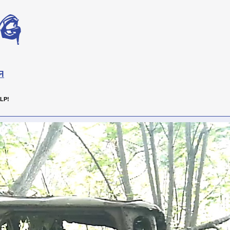
Я
LP!