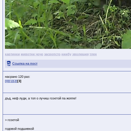
картинки
животни чочо
засропсто
ниибу
эволюция
тлен
Ссылка на пост
насрано 120 раз:
[0]
[1]
[2]
[3]
дъд, неф луди, а топ о лучиш гоэетой па жоппе!
> гоэетой
годовой подшивкой