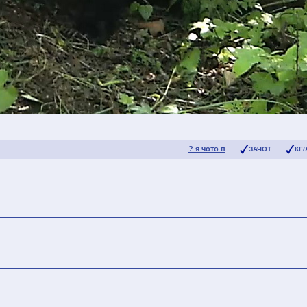
? я чото п
ЗАЧОТ
КГ/