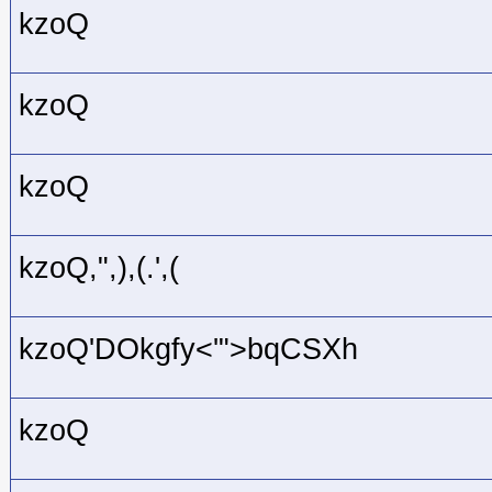
kzoQ
kzoQ
kzoQ
kzoQ,",),(.',(
kzoQ'DOkgfy<'">bqCSXh
kzoQ