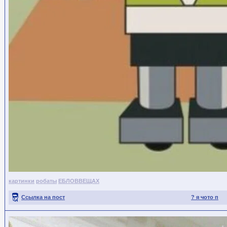
картинки
робаты
ЕБЛОВВЕЩАХ
Ссылка на пост
? я чото п