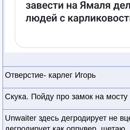
Отверстие- карлег Игорь
Скука. Пойду про замок на мосту
Unwaiter здесь дегродирует не вц
дегродирует как опрувер, щетаю.