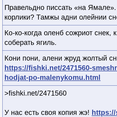
Правельдно писсать «на Ямале».
корлики? Тамжы адни олейнии сн
Ко-ко-когда оленб сожриот снек,
соберать ягиль.
Кони пони, алени жруд жолтый сн
https://fishki.net/2471560-smeshn
hodjat-po-malenykomu.html
>fishki.net/2471560
У нас есть своя копия жэ!
https:/