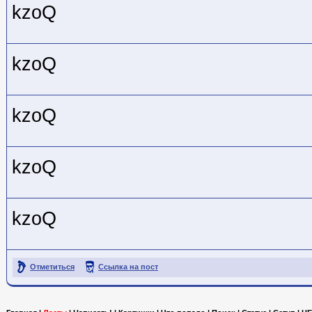
kzoQ
kzoQ
kzoQ
kzoQ
kzoQ
Отметиться
Ссылка на пост