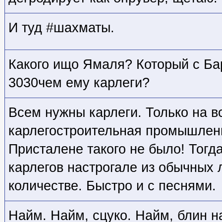
И туд #шахматы.
Какого ищо Ямаля? Который с Б
3030чем ему карлеги?
Всем нужны карлеги. Только на вс
карлегостроительная промышленн
Присталене такого не было! Тогда
карлегов настрогале из обычных
количестве. Быстро и с песнями.
Найм. Найм, сцуко. Найм, блин на