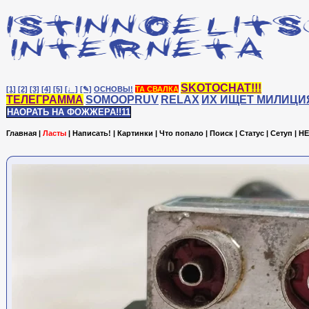
SKOTOCHAT!!!
[1]
[2]
[3]
[4]
[5]
[♩]
[✎]
ОСНОВЫ!
ТА СВАЛКА
ТЕЛЕГРАММА
SOMOOPRUV
RELAX
ИХ ИЩЕТ МИЛИЦИ
НАОРАТЬ НА ФОЖЖЕРА!!11
Главная
|
Ласты
|
Написать!
|
Картинки
|
Что попало
|
Поиск
|
Статус
|
Сетуп
|
HE