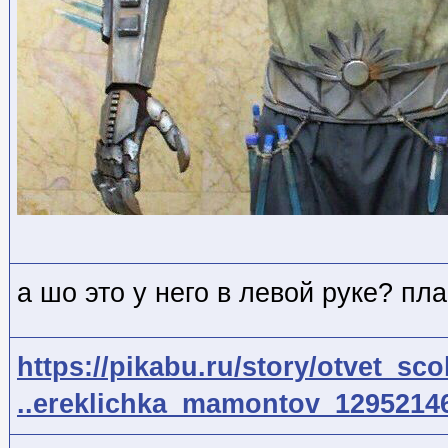
а шо это у него в левой руке? пл
https://pikabu.ru/story/otvet_sco
..ereklichka_mamontov_129521