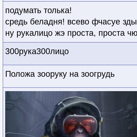
подумать толька!
средь беладня! всево фчасуе зды
ну рукалицо жэ проста, проста ч
300рука300лицо
Положа зооруку на зоогрудь