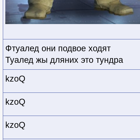
Фтуалед они подвое ходят
Туалед жы дляних это тундра
kzoQ
kzoQ
kzoQ