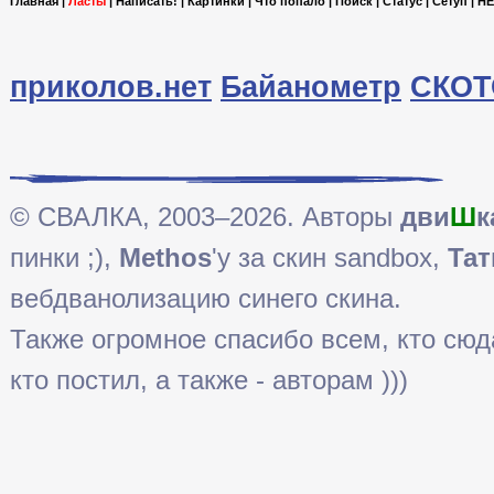
Главная
|
Ласты
|
Написать!
|
Картинки
|
Что попало
|
Поиск
|
Статус
|
Сетуп
|
HE
приколов.нет
Байанометр
СКОТ
© СВАЛКА, 2003–2026. Авторы
дви
Ш
к
пинки ;),
Methos
'у за скин sandbox,
Тат
вебдванолизацию синего скина.
Также огромное спасибо всем, кто сюда 
кто постил, а также - авторам )))