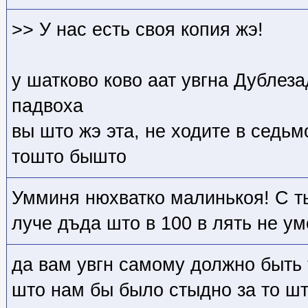
>> У нас есть своя копия жэ!
у шатково ково аат увгна Дублез
падвоха
вы што жэ эта, не ходите в седьм
тошто бышто
Умминя нюхватко малинькоя! С т
луче дъда што в 100 в лять не ум
да вам увгн самому должно быть 
што нам бы было стыдно за то шт