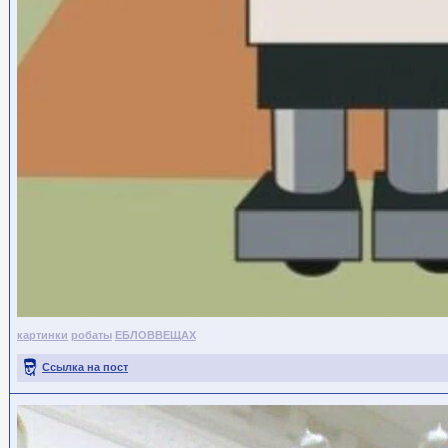
картинки
робаты
ЕБЛОВВЕЩАХ
Ссылка на пост