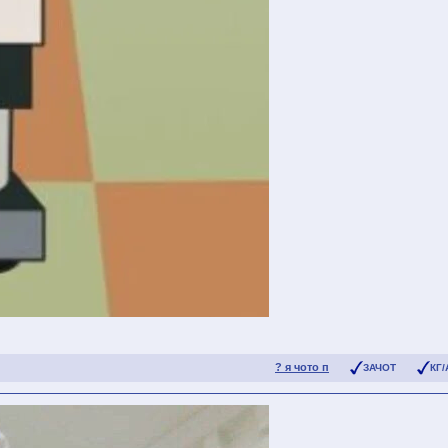
? я чото п
ЗАЧОТ
КГ/