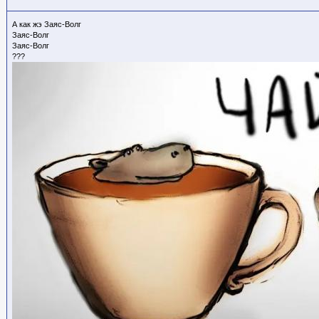
А как жэ Заяс-Волг
Заяс-Волг
Заяс-Волг
???