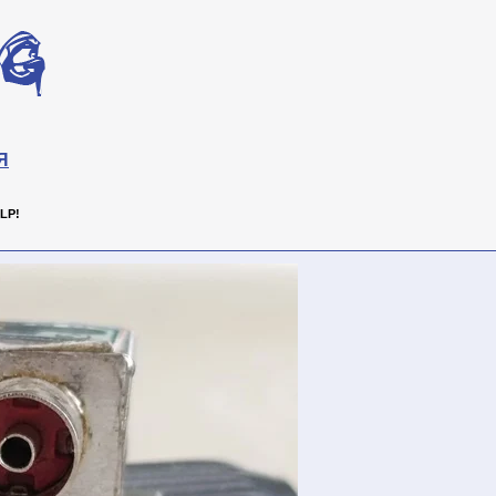
Я
LP!