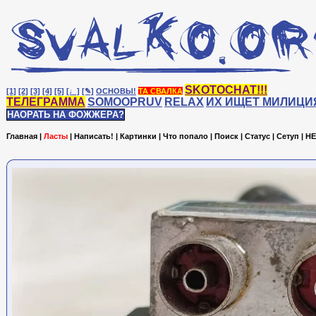
SKOTOCHAT!!!
[1]
[2]
[3]
[4]
[5]
[♩]
[✎]
ОСНОВЫ!
ТА СВАЛКА
ТЕЛЕГРАММА
SOMOOPRUV
RELAX
ИХ ИЩЕТ МИЛИЦИ
НАОРАТЬ НА ФОЖЖЕРА?
Главная
|
Ласты
|
Написать!
|
Картинки
|
Что попало
|
Поиск
|
Статус
|
Сетуп
|
HE