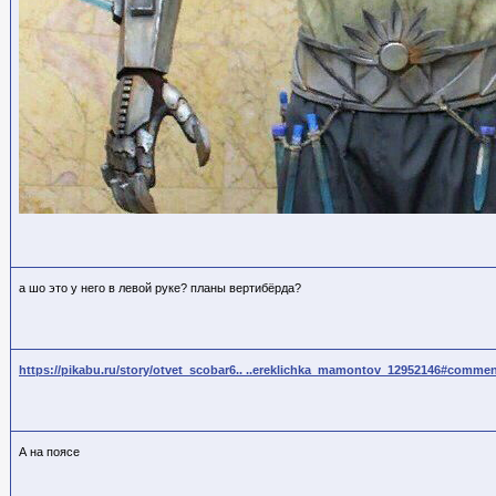
а шо это у него в левой руке? планы вертибёрда?
https://pikabu.ru/story/otvet_scobar6.. ..ereklichka_mamontov_12952146#comme
А на поясе