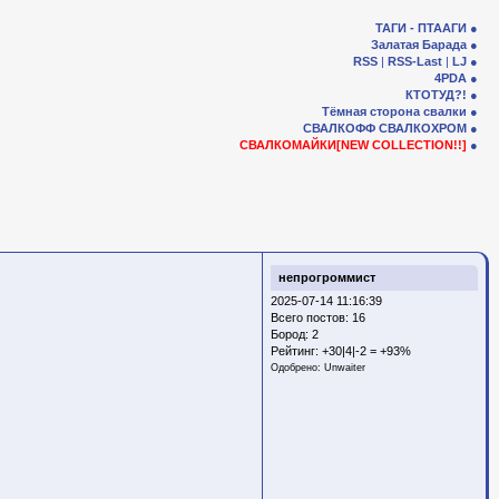
ТАГИ - ПТААГИ
Залатая Барада
RSS
|
RSS-Last
|
LJ
4PDA
КТОТУД?!
Тёмная сторона свалки
СВАЛКОФФ
СВАЛКОХРОМ
СВАЛКОМАЙКИ[NEW COLLECTION!!]
непрогроммист
2025-07-14 11:16:39
Всего постов: 16
Бород:
2
Рейтинг:
+30|4|-2 = +93%
Одобрено:
Unwaiter