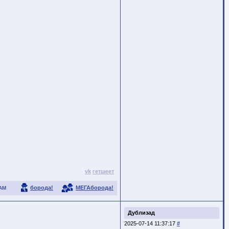
vk
гетшеет
борода!
МЕГАборода!
АМ
Дублизад
2025-07-14 11:37:17
#