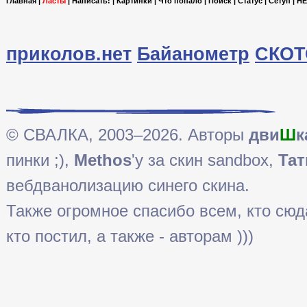
Главная
|
Ласты
|
Написать!
|
Картинки
|
Что попало
|
Поиск
|
Статус
|
Сетуп
|
HE
приколов.нет
Байанометр
СКОТ
© СВАЛКА, 2003–2026. Авторы
дви
Ш
к
пинки ;),
Methos
'у за скин sandbox,
Тат
вебдванолизацию синего скина.
Также огромное спасибо всем, кто сюда 
кто постил, а также - авторам )))