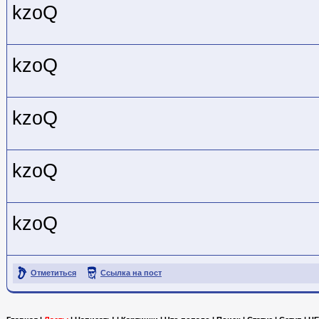
kzoQ
kzoQ
kzoQ
kzoQ
kzoQ
Отметиться
Ссылка на пост