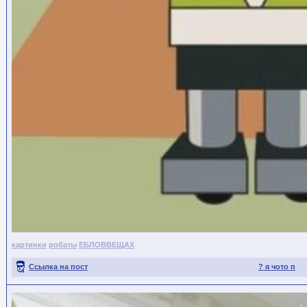
картинки
робаты
ЕБЛОВВЕЩАХ
Ссылка на пост
? я чото п