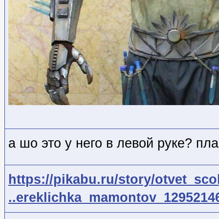
а шо это у него в левой руке? пл
https://pikabu.ru/story/otvet_sco
..ereklichka_mamontov_129521