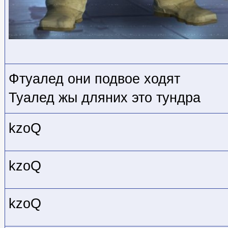
Фтуалед они подвое ходят
Туалед жы дляних это тундра
kzoQ
kzoQ
kzoQ