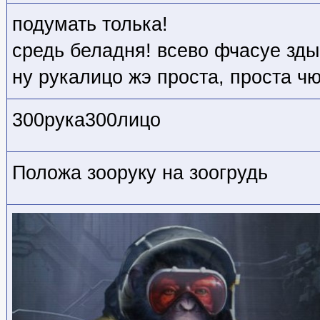
подумать толька!
средь беладня! всево фчасуе зды
ну рукалицо жэ проста, проста ч
300рука300лицо
Положа зооруку на зоогрудь