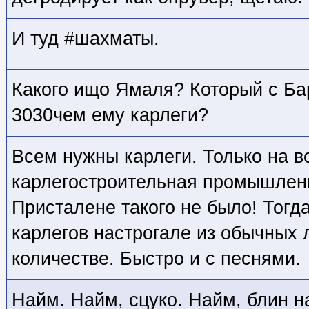
И туд #шахматы.
Какого ищо Ямаля? Который с Б
3030чем ему карлеги?
Всем нужны карлеги. Только на вс
карлегостроительная промышленн
Присталене такого не было! Тогда
карлегов настрогале из обычных
количестве. Быстро и с песнями.
Найм. Найм, сцуко. Найм, блин на