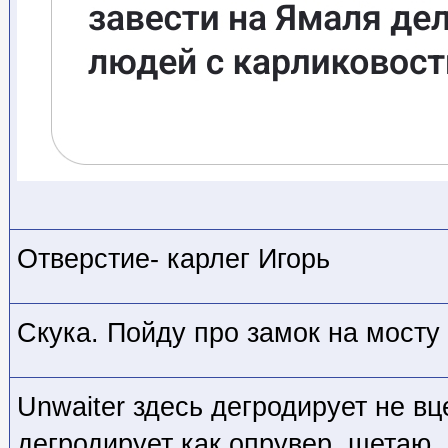
Отверстие- карлег Игорь
Скука. Пойду про замок на мосту
Unwaiter здесь дегродирует не вц
дегродирует как опрувер, щетаю.