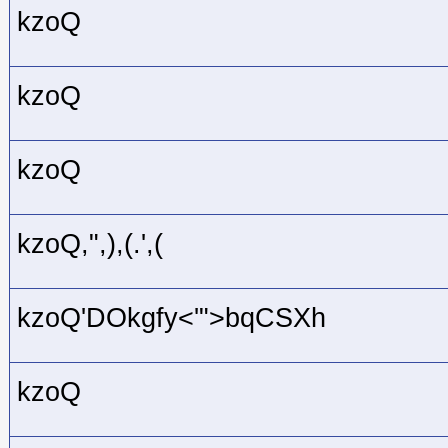
kzoQ
kzoQ
kzoQ
kzoQ,",),(.',(
kzoQ'DOkgfy<'">bqCSXh
kzoQ