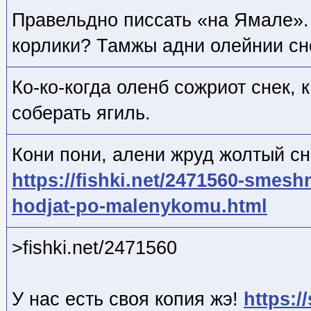
Правельдно писсать «на Ямале».
корлики? Тамжы адни олейнии сн
Ко-ко-когда оленб сожриот снек,
соберать ягиль.
Кони пони, алени жруд жолтый сн
https://fishki.net/2471560-smeshn
hodjat-po-malenykomu.html
>fishki.net/2471560
У нас есть своя копия жэ!
https:/