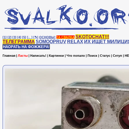
SKOTOCHAT!!!
[1]
[2]
[3]
[4]
[5]
[♩]
[✎]
ОСНОВЫ!
ТА СВАЛКА
ТЕЛЕГРАММА
SOMOOPRUV
RELAX
ИХ ИЩЕТ МИЛИЦИ
НАОРАТЬ НА ФОЖЖЕРА!
Главная
|
Ласты
|
Написать!
|
Картинки
|
Что попало
|
Поиск
|
Статус
|
Сетуп
|
HE