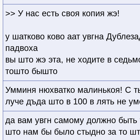
>> У нас есть своя копия жэ!
у шатково ково аат увгна Дублез
падвоха
вы што жэ эта, не ходите в седьм
тошто бышто
Умминя нюхватко малинькоя! С т
луче дъда што в 100 в лять не ум
да вам увгн самому должно быть 
што нам бы было стыдно за то шт