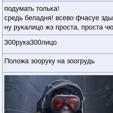
подумать толька!
средь беладня! всево фчасуе зды
ну рукалицо жэ проста, проста ч
300рука300лицо
Положа зооруку на зоогрудь