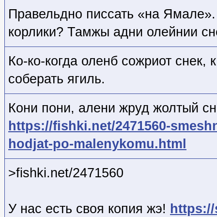
Правельдно писсать «на Ямале».
корлики? Тамжы адни олейнии сн
Ко-ко-когда оленб сожриот снек,
соберать ягиль.
Кони пони, алени жруд жолтый сн
https://fishki.net/2471560-smeshn
hodjat-po-malenykomu.html
>fishki.net/2471560
У нас есть своя копия жэ!
https:/