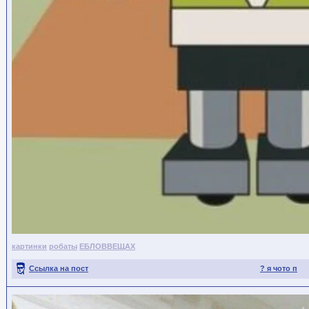
картинки
робаты
ЕБЛОВВЕЩАХ
Ссылка на пост
? я чото п