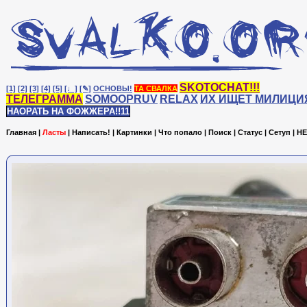
SKOTOCHAT!!!
[1]
[2]
[3]
[4]
[5]
[♩]
[✎]
ОСНОВЫ!
ТА СВАЛКА
ТЕЛЕГРАММА
SOMOOPRUV
RELAX
ИХ ИЩЕТ МИЛИЦИ
НАОРАТЬ НА ФОЖЖЕРА!!11
Главная
|
Ласты
|
Написать!
|
Картинки
|
Что попало
|
Поиск
|
Статус
|
Сетуп
|
HE