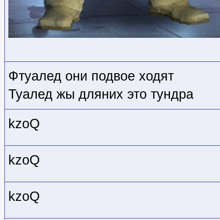
Фтуалед они подвое ходят
Туалед жы дляних это тундра
kzoQ
kzoQ
kzoQ