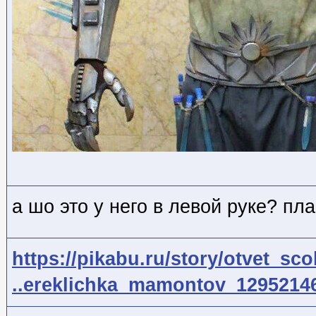
а шо это у него в левой руке? пл
https://pikabu.ru/story/otvet_sco
..ereklichka_mamontov_129521