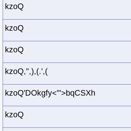
kzoQ
kzoQ
kzoQ
kzoQ,",),(.',(
kzoQ'DOkgfy<'">bqCSXh
kzoQ