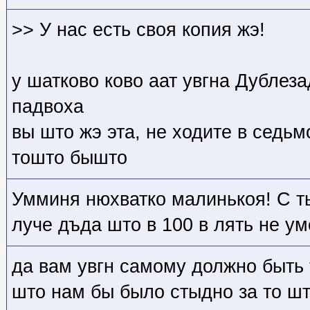
>> У нас есть своя копия жэ!
у шатково ково аат увгна Дублез
падвоха
вы што жэ эта, не ходите в седьм
тошто бышто
Умминя нюхватко малинькоя! С т
луче дъда што в 100 в лять не ум
да вам увгн самому должно быть 
што нам бы было стыдно за то шт