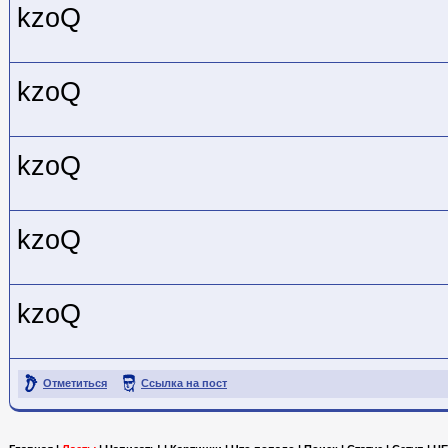
kzoQ
kzoQ
kzoQ
kzoQ
kzoQ
Отметиться
Ссылка на пост