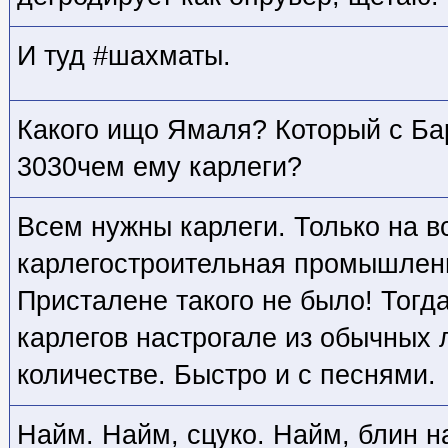
И туд #шахматы.
Какого ищо Ямаля? Который с Б
3030чем ему карлеги?
Всем нужны карлеги. Только на вс
карлегостроительная промышленн
Присталене такого не было! Тогда
карлегов настрогале из обычных
количестве. Быстро и с песнями.
Найм. Найм, сцуко. Найм, блин на