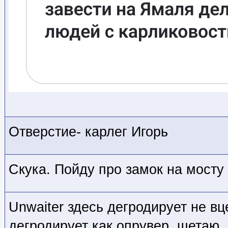
Отверстие- карлег Игорь
Скука. Пойду про замок на мосту
Unwaiter здесь дегродирует не вц
дегродирует как опрувер, щетаю.