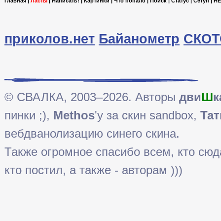
Главная
|
Ласты
|
Написать!
|
Картинки
|
Что попало
|
Поиск
|
Статус
|
Сетуп
|
HE
приколов.нет
Байанометр
СКОТ
© СВАЛКА, 2003–2026. Авторы
дви
Ш
к
пинки ;),
Methos
'у за скин sandbox,
Тат
вебдванолизацию синего скина.
Также огромное спасибо всем, кто сюда 
кто постил, а также - авторам )))