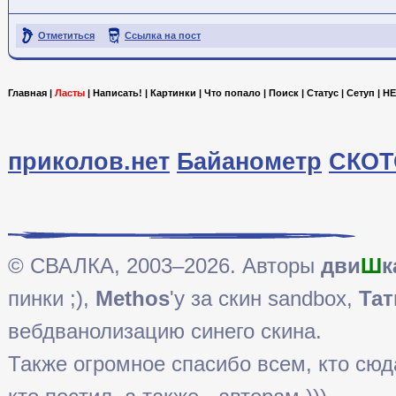
Отметиться
Ссылка на пост
Главная
|
Ласты
|
Написать!
|
Картинки
|
Что попало
|
Поиск
|
Статус
|
Сетуп
|
HE
приколов.нет
Байанометр
СКОТ
© СВАЛКА, 2003–2026. Авторы
дви
Ш
к
пинки ;),
Methos
'у за скин sandbox,
Тат
вебдванолизацию синего скина.
Также огромное спасибо всем, кто сюда 