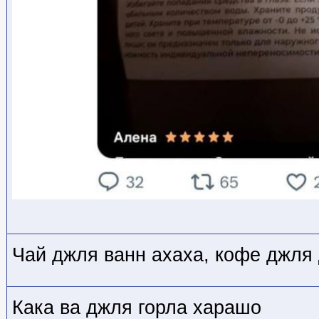
Чай джля ванн ахаха, кофе джля
Кака ва джля горла харашо