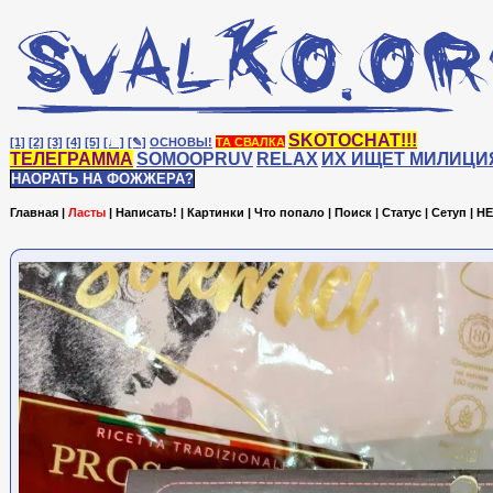
SKOTOCHAT!!!
[1]
[2]
[3]
[4]
[5]
[♩]
[✎]
ОСНОВЫ!
ТА СВАЛКА
ТЕЛЕГРАММА
SOMOOPRUV
RELAX
ИХ ИЩЕТ МИЛИЦИ
НАОРАТЬ НА ФОЖЖЕРА?
Главная
|
Ласты
|
Написать!
|
Картинки
|
Что попало
|
Поиск
|
Статус
|
Сетуп
|
HE