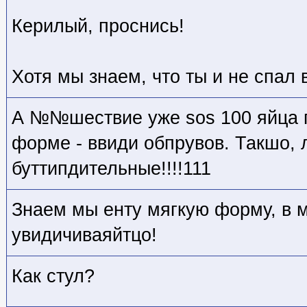
Керилый, проснись!
Хотя мы знаем, что ты и не спал 
А №№шествие уже sos 100 яйца п
форме - ввиди обпрувов. Такшо,
буттипдительные!!!!111
Знаем мы енту мягкую форму, в м
увидичиваяйтцо!
Как стул?