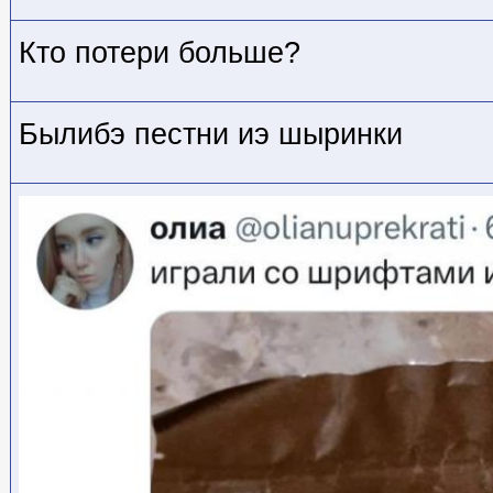
Кто потери больше?
Былибэ пестни иэ шыринки