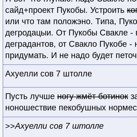
сайд+проект Пукобы. Устроить
ко
или что там положэно. Типа, Пук
дегродацыи. От Пукобы Свакле - 
деградантов, от Свакло Пукобе - 
придумать. И не надо будет пето
Ахуелли сов 7 штолле
Пусть лучше
ногу жмёт ботинок
за
ноношествие пекобушных нормес
>>
Ахуелли сов 7 штолле