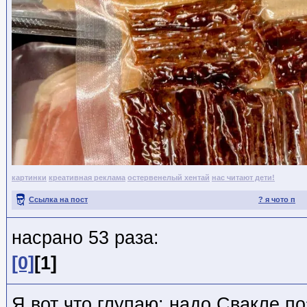
картинки
креативная реклама
остервенелый хентай
нас читают дети!
Ссылка на пост
? я чото п
насрано 53 раза:
[0]
[1]
Я вот что глупаю: надо Свакле по