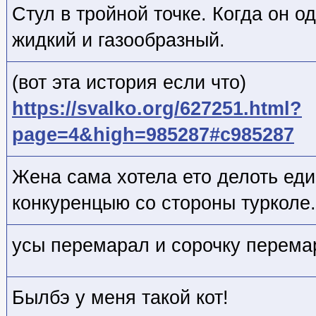
Стул в тройной точке. Когда он 
жидкий и газообразный.
(вот эта история если что)
https://svalko.org/627251.html?
page=4&high=985287#c985287
Жена сама хотела ето делоть ед
конкуренцыю со стороны турколе.
усы перемарал и сорочку перема
Былбэ у меня такой кот!