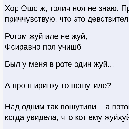
Хор Ошо ж, толич ноя не знаю. П
приччувствую, что это девствител
Ротом жуй иле не жуй,
Фсиравно пол учишб
Был у меня в роте один жуй...
А про ширинку то пошутиле?
Над одним так пошутили... а пот
когда увидела, что кот ему жуйху