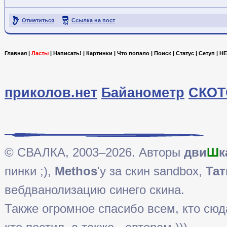
Отметиться
Ссылка на пост
Главная
|
Ласты
|
Написать!
|
Картинки
|
Что попало
|
Поиск
|
Статус
|
Сетуп
|
HE
приколов.нет
Байанометр
СКОТ
© СВАЛКА, 2003–2026. Авторы
дви
Ш
к
пинки ;),
Methos
'у за скин sandbox,
Тат
вебдванолизацию синего скина.
Также огромное спасибо всем, кто сюда 