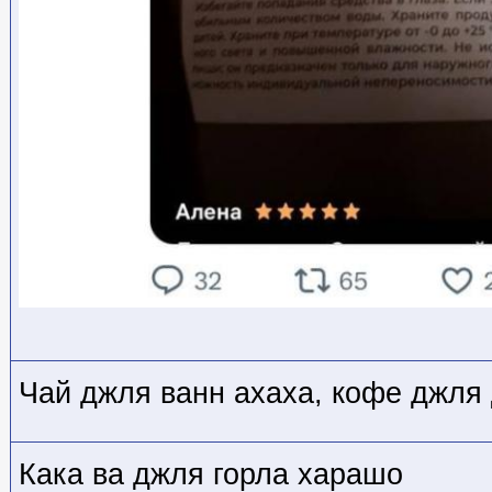
Чай джля ванн ахаха, кофе джля
Кака ва джля горла харашо