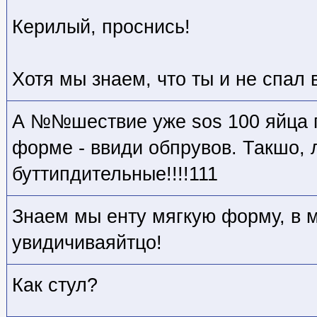
Керилый, проснись!
Хотя мы знаем, что ты и не спал 
А №№шествие уже sos 100 яйца п
форме - ввиди обпрувов. Такшо,
буттипдительные!!!!111
Знаем мы енту мягкую форму, в м
увидичиваяйтцо!
Как стул?