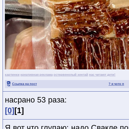
картинки
креативная реклама
остервенелый хентай
нас читают дети!
Ссылка на пост
? я чото п
насрано 53 раза:
[0]
[1]
Я вот что глупаю: надо Свакле по