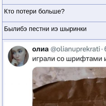
Кто потери больше?
Былибэ пестни иэ шыринки