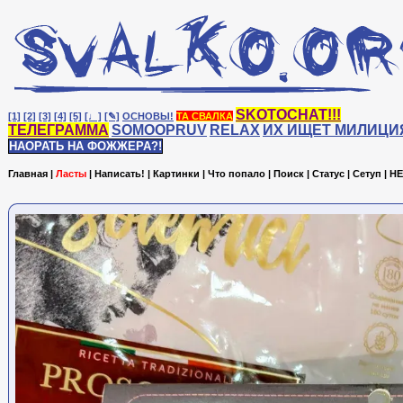
SKOTOCHAT!!!
[1]
[2]
[3]
[4]
[5]
[♩]
[✎]
ОСНОВЫ!
ТА СВАЛКА
ТЕЛЕГРАММА
SOMOOPRUV
RELAX
ИХ ИЩЕТ МИЛИЦИ
НАОРАТЬ НА ФОЖЖЕРА?!
Главная
|
Ласты
|
Написать!
|
Картинки
|
Что попало
|
Поиск
|
Статус
|
Сетуп
|
HE