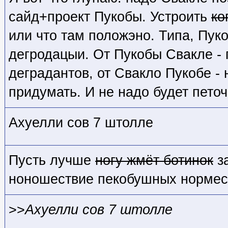
сайд+проект Пукобы. Устроить
ко
или что там положэно. Типа, Пук
дегродацыи. От Пукобы Свакле - 
деградантов, от Свакло Пукобе - 
придумать. И не надо будет пето
Ахуелли сов 7 штолле
Пусть лучше
ногу жмёт ботинок
за
ноношествие пекобушных нормес
>>
Ахуелли сов 7 штолле