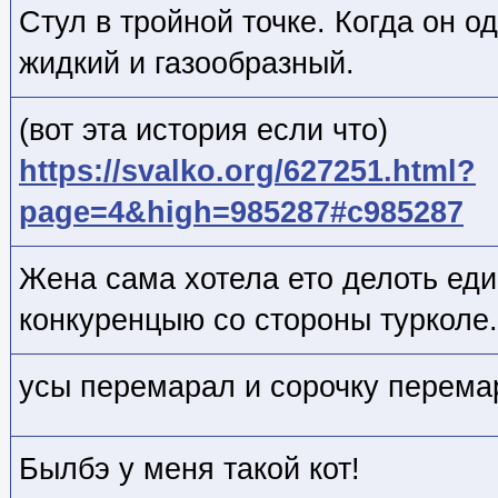
Стул в тройной точке. Когда он 
жидкий и газообразный.
(вот эта история если что)
https://svalko.org/627251.html?
page=4&high=985287#c985287
Жена сама хотела ето делоть ед
конкуренцыю со стороны турколе.
усы перемарал и сорочку перема
Былбэ у меня такой кот!