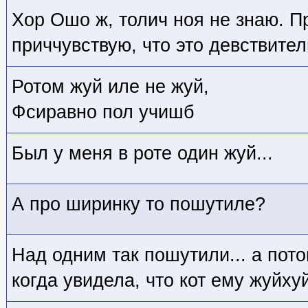
Хор Ошо ж, толич ноя не знаю. П
приччувствую, что это девствител
Ротом жуй иле не жуй,
Фсиравно пол учишб
Был у меня в роте один жуй...
А про ширинку то пошутиле?
Над одним так пошутили... а пот
когда увидела, что кот ему жуйху