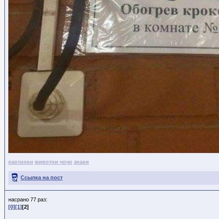
картинки
животни чочо
знаки
Ссылка на пост
насрано 77 раз:
[0]
[1]
[2]