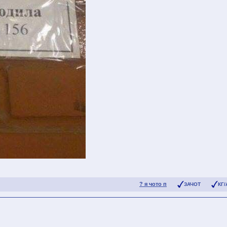
? я чото п
ЗАЧОТ
КГ/