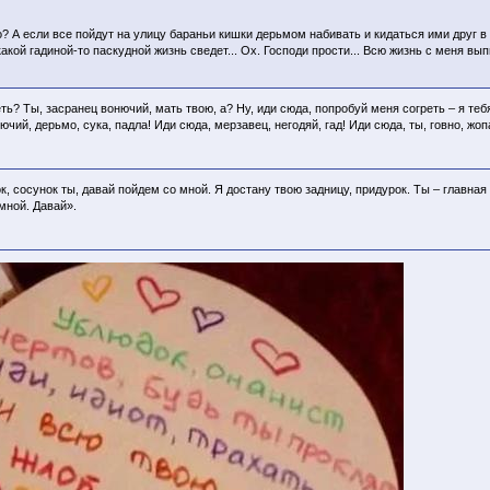
о? А если все пойдут на улицу бараньи кишки дерьмом набивать и кидаться ими друг в
акой гадиной-то паскудной жизнь сведет... Ох. Господи прости... Всю жизнь с меня выпи
еть? Ты, засранец вонючий, мать твою, а? Ну, иди сюда, попробуй меня согреть – я теб
ючий, дерьмо, сука, падла! Иди сюда, мерзавец, негодяй, гад! Иди сюда, ты, говно, жоп
, сосунок ты, давай пойдем со мной. Я достану твою задницу, придурок. Ты – главная м
 мной. Давай».