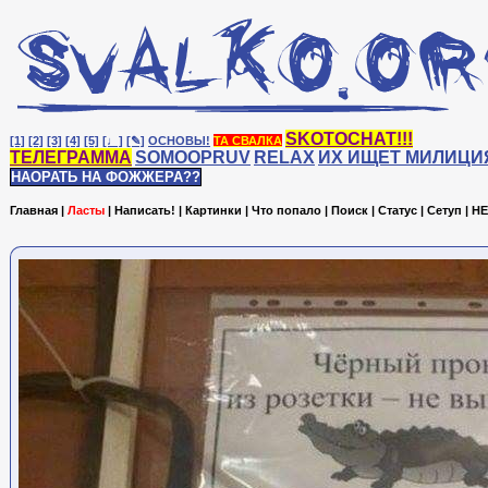
SKOTOCHAT!!!
[1]
[2]
[3]
[4]
[5]
[♩]
[✎]
ОСНОВЫ!
ТА СВАЛКА
ТЕЛЕГРАММА
SOMOOPRUV
RELAX
ИХ ИЩЕТ МИЛИЦИ
НАОРАТЬ НА ФОЖЖЕРА??
Главная
|
Ласты
|
Написать!
|
Картинки
|
Что попало
|
Поиск
|
Статус
|
Сетуп
|
HE