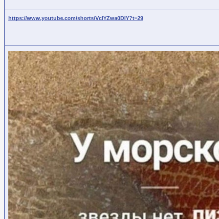
https://www.youtube.com/shorts/VclYZwa0DIY?t=29