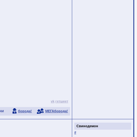
vk
гетшеет
борода!
МЕГАборода!
АМ
Свинодемон
#