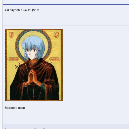
Со вкусом СОЛНЦА! ☀
Мржно в помт