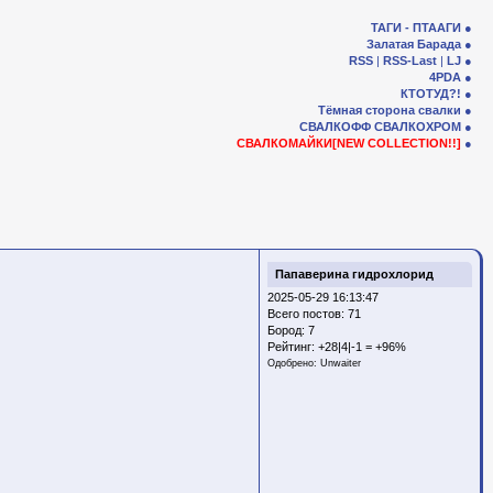
ТАГИ - ПТААГИ
Залатая Барада
RSS
|
RSS-Last
|
LJ
4PDA
КТОТУД?!
Тёмная сторона свалки
СВАЛКОФФ
СВАЛКОХРОМ
СВАЛКОМАЙКИ[NEW COLLECTION!!]
Папаверина гидрохлорид
2025-05-29 16:13:47
Всего постов: 71
Бород:
7
Рейтинг:
+28|4|-1 = +96%
Одобрено:
Unwaiter