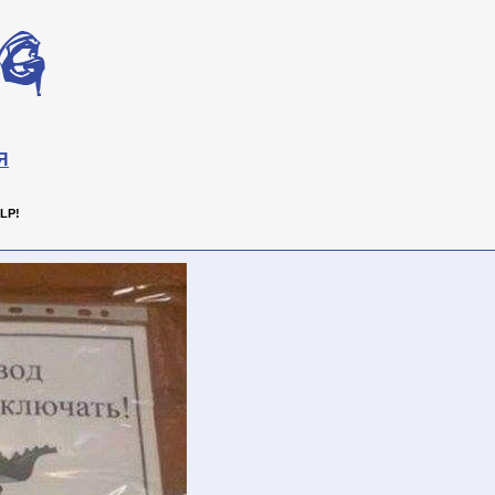
Я
LP!