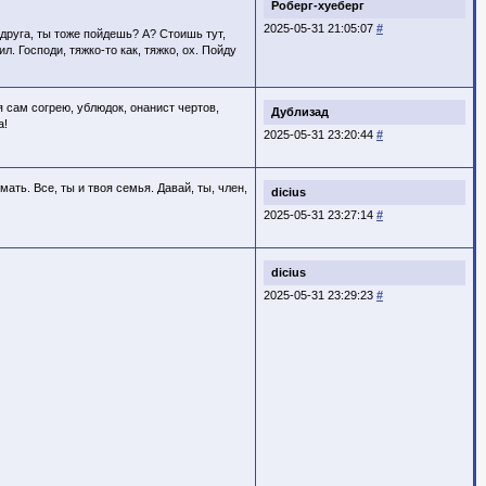
Роберг-хуеберг
2025-05-31 21:05:07
#
 друга, ты тоже пойдешь? А? Стоишь тут,
л. Господи, тяжко-то как, тяжко, ох. Пойду
я сам согрею, ублюдок, онанист чертов,
Дублизад
а!
2025-05-31 23:20:44
#
ать. Все, ты и твоя семья. Давай, ты, член,
dicius
2025-05-31 23:27:14
#
dicius
2025-05-31 23:29:23
#