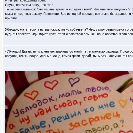
А ты грел кракодила? грел?
Ссука, по глазам вижу, что грел.
Ты не отмазывайся: "это пацаны грели, а я рядом стоял". Что мне твои пацаны? Чт
глаза в пол, язык в жопу. Позорище. Все вы одной породы, вот знать бы заранее, с к
прилягу.
Ублюдок, мать твою, а ну, иди сюда, говно собачье, а? Что, сдуру решил меня согр
будь ты проклят! Иди, идиот, греть тебя и всю твою семью! Говно собачье, жлоб вон
«Ублюдок! Давай, ты, маленькая задница, со мной, ты, маленькая задница. Придурок
сосунок, слизь, ведро, дерьмо, лицо, комок грязи. Давай, ты, мразь, сосунок, ты со