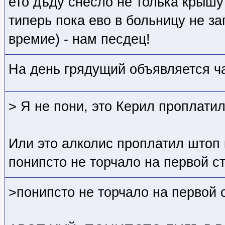
ето дъду снесло не толька крышу
типерь пока ево в больницу не заг
времие) - нам песдец!
На день грядущий объявляется ч
> Я не пони, это Керил проплати
Или это алколис проплатил штоп 
понипсто не торчало на первой с
>понипсто не торчало на первой 