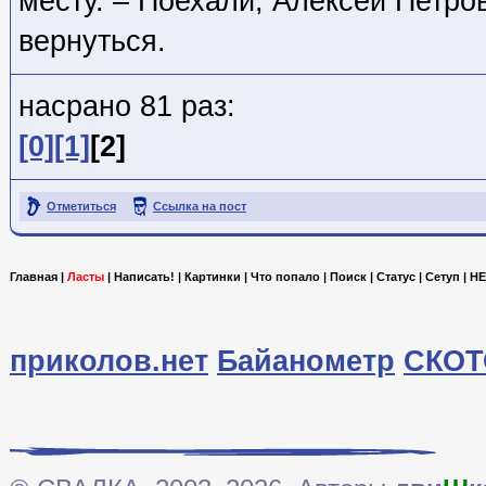
месту. – Поехали, Алексей Петров
вернуться.
насрано 81 раз:
[0]
[1]
[2]
Отметиться
Ссылка на пост
Главная
|
Ласты
|
Написать!
|
Картинки
|
Что попало
|
Поиск
|
Статус
|
Сетуп
|
HE
приколов.нет
Байанометр
СКОТ