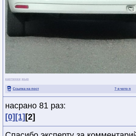
картинки
жыр
Ссылка на пост
? я чото п
насрано 81 раз:
[0]
[1]
[2]
Спасибо эксперту за комментари