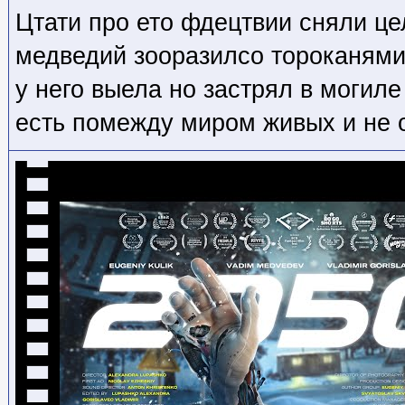
Цтати про ето фдецтвии сняли ц
медведий зооразилсо тороканями 
у него выела но застрял в могиле
есть помежду миром живых и не 