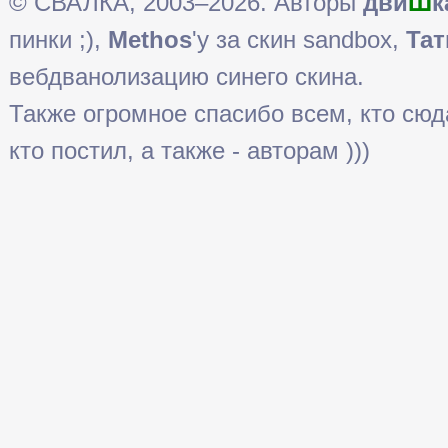
© СВАЛКА, 2003–2026. Авторы
дви
Ш
к
пинки ;),
Methos
'у за скин sandbox,
Тат
вебдванолизацию синего скина.
Также огромное спасибо всем, кто сюда 
кто постил, а также - авторам )))