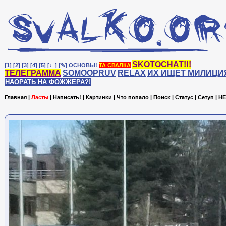
SKOTOCHAT!!!
[1]
[2]
[3]
[4]
[5]
[♩]
[✎]
ОСНОВЫ!
ТА СВАЛКА
ТЕЛЕГРАММА
SOMOOPRUV
RELAX
ИХ ИЩЕТ МИЛИЦИ
НАОРАТЬ НА ФОЖЖЕРА?!
Главная
|
Ласты
|
Написать!
|
Картинки
|
Что попало
|
Поиск
|
Статус
|
Сетуп
|
HE