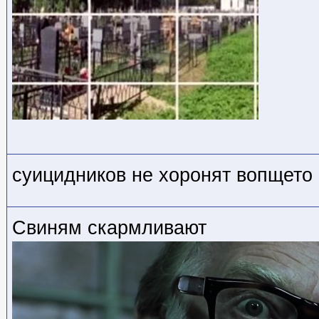
суицидников не хоронят вопщето
Свиням скармливают