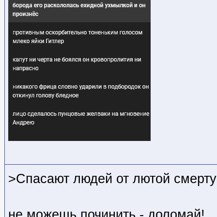
>Спасают людей от лютой смерт
не можешь починить - доломай!