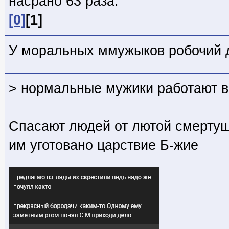
насрано 63 раза:
[0]
[1]
У моральных ммужыков робочий 
> нормальные мужики работают в
Спасают людей от лютой смертуш
им уготовано царствие Б-жие