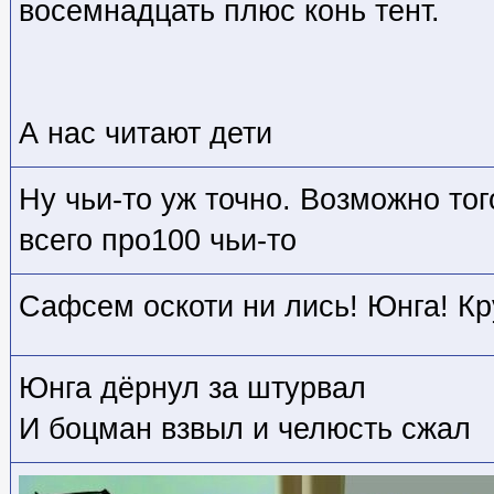
восемнадцать плюс конь тент.
А нас читают дети
Ну чьи-то уж точно. Возможно тог
всего про100 чьи-то
Сафсем оскоти ни лись! Юнга! Кр
Юнга дёрнул за штурвал
И боцман взвыл и челюсть сжал