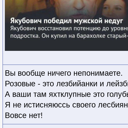
Вы вообще ничего непонимаете.
Розовые - это лезбийанки и лейз
А ваши там яхтклупные это голуб
Я не истисняюссь своего лесбиян
Вовсе нет!