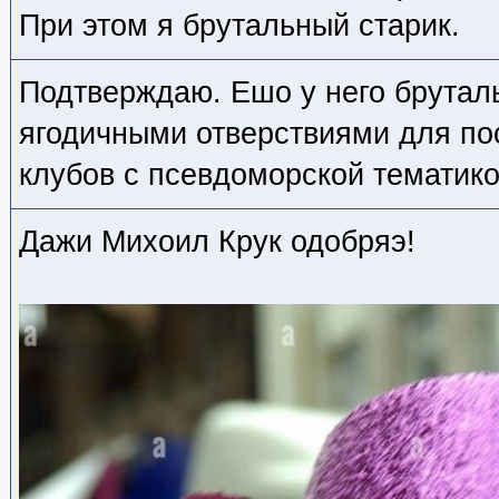
При этом я брутальный старик.
Подтверждаю. Ешо у него брутал
ягодичными отверствиями для п
клубов с псевдоморской тематико
Дажи Михоил Крук одобряэ!