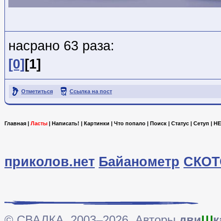
насрано 63 раза:
[0]
[1]
Отметиться
Ссылка на пост
Главная
|
Ласты
|
Написать!
|
Картинки
|
Что попало
|
Поиск
|
Статус
|
Сетуп
|
HE
приколов.нет
Байанометр
СКОТ
© СВАЛКА, 2003–2026. Авторы
дви
Ш
к