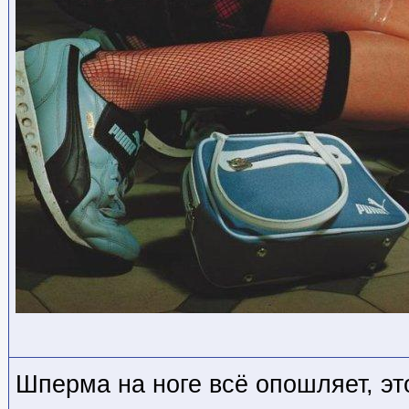
Шперма на ноге всё опошляет, эт