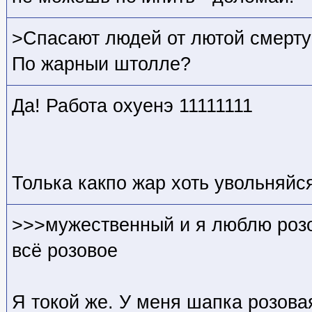
>Спасают людей от лютой смерт
По жарныи штолле?
Да! Работа охуенэ 11111111
Толька какпо жар хоть увольняйс
>>>мужественный и я люблю розо
всё розовое
Я токой же. У меня шапка розовая