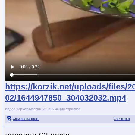
https://korzik.net/uploads/files/2
02/1644947850_304032032.mp4
видео
наркотическая GIF-анимация
стриказа
Ссылка на пост
? я чото п