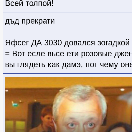
Всей толпой!
дъд прекрати
Яфсег ДА 3030 довался зогадкой 
= Вот есле вьсе ети розовые дже
вы глядеть как дамэ, пот чему он