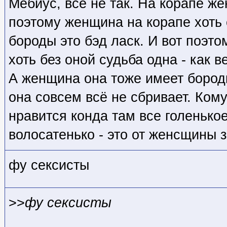
Мебиус, все не так. На корапе ж
поэтому женщина на корапе хоть 
бороды это бэд ласк. И вот поэто
хоть без оной судьба одна - как в
А женщина она тоже имеет бородку
она совсем всё не сбривает. Кому
нравится конда там все голенькое
волосатенько - это от женсщины з
фу сексисты
>>
фу сексисты