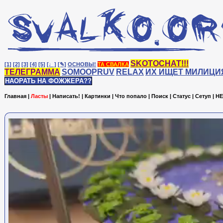
SKOTOCHAT!!!
[1]
[2]
[3]
[4]
[5]
[♩]
[✎]
ОСНОВЫ!
ТА СВАЛКА
ТЕЛЕГРАММА
SOMOOPRUV
RELAX
ИХ ИЩЕТ МИЛИЦИ
НАОРАТЬ НА ФОЖЖЕРА??
Главная
|
Ласты
|
Написать!
|
Картинки
|
Что попало
|
Поиск
|
Статус
|
Сетуп
|
HE