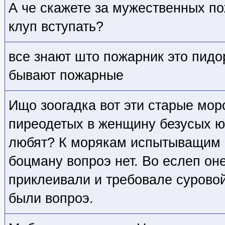
А че скажете за мужественных по
клуп вступать?
все знают што пожарник это пид
бывают пожарные
Ищо зоогадка вот эти старые мор
пиреодетых в женщину безусых ю
любят? К морякам испытыващим 
боцману вопроэ нет. Во еслеп он
приклеивали и требовале сурово
были вопроэ.