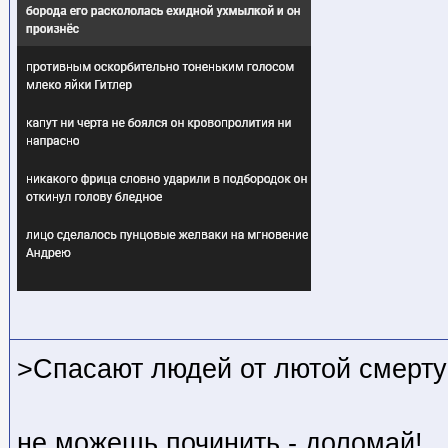
>Спасают людей от лютой смерт
не можешь починить - доломай!