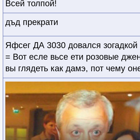
Всей толпой!
дъд прекрати
Яфсег ДА 3030 довался зогадкой 
= Вот есле вьсе ети розовые дже
вы глядеть как дамэ, пот чему он