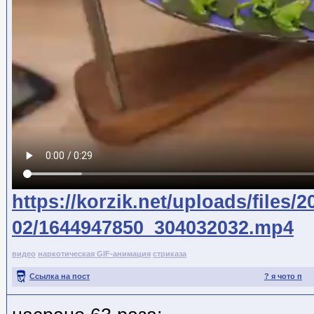
https://korzik.net/uploads/files/2
02/1644947850_304032032.mp4
видео
наркотическая GIF-анимация
стриказа
Ссылка на пост
? я чото п