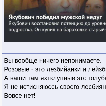
Вы вообще ничего непонимаете.
Розовые - это лезбийанки и лейз
А ваши там яхтклупные это голуб
Я не истисняюссь своего лесбиян
Вовсе нет!