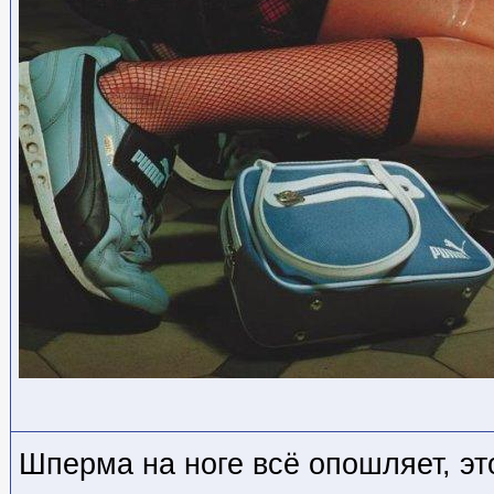
Шперма на ноге всё опошляет, эт