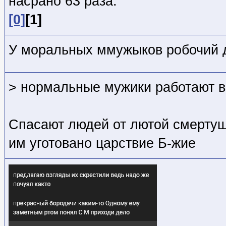
насрано 63 раза:
[0]
[1]
У моральных ммужыков робочий 
> нормальные мужики работают в
Спасают людей от лютой смертуш
им уготовано царствие Б-жие