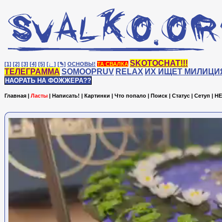
SKOTOCHAT!!!
[1]
[2]
[3]
[4]
[5]
[♩]
[✎]
ОСНОВЫ!
ТА СВАЛКА
ТЕЛЕГРАММА
SOMOOPRUV
RELAX
ИХ ИЩЕТ МИЛИЦИ
НАОРАТЬ НА ФОЖЖЕРА??
Главная
|
Ласты
|
Написать!
|
Картинки
|
Что попало
|
Поиск
|
Статус
|
Сетуп
|
HE