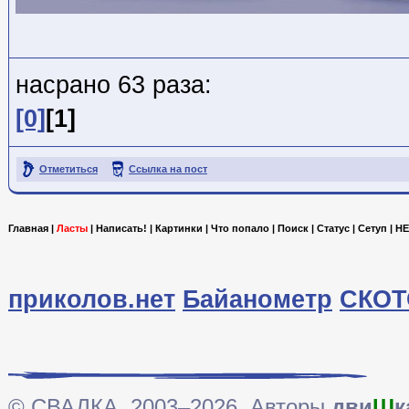
насрано 63 раза:
[0]
[1]
Отметиться
Ссылка на пост
Главная
|
Ласты
|
Написать!
|
Картинки
|
Что попало
|
Поиск
|
Статус
|
Сетуп
|
HE
приколов.нет
Байанометр
СКОТ
© СВАЛКА, 2003–2026. Авторы
дви
Ш
к