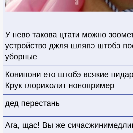
У нево такова цтати можно зооме
устройство джля шляпэ штобэ п
уборные
Конипони ето штобэ всякие пидар
Крук глорихолит нонопример
дед перестань
Ага, щас! Вы же сичасжинимедлин