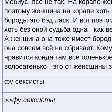
Мебиус, все не так. На корапе ж
поэтому женщина на корапе хоть 
бороды это бэд ласк. И вот поэто
хоть без оной судьба одна - как в
А женщина она тоже имеет бородку
она совсем всё не сбривает. Кому
нравится конда там все голенькое
волосатенько - это от женсщины з
фу сексисты
>>
фу сексисты