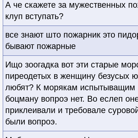
А че скажете за мужественных по
клуп вступать?
все знают што пожарник это пид
бывают пожарные
Ищо зоогадка вот эти старые мор
пиреодетых в женщину безусых ю
любят? К морякам испытыващим 
боцману вопроэ нет. Во еслеп он
приклеивали и требовале сурово
были вопроэ.