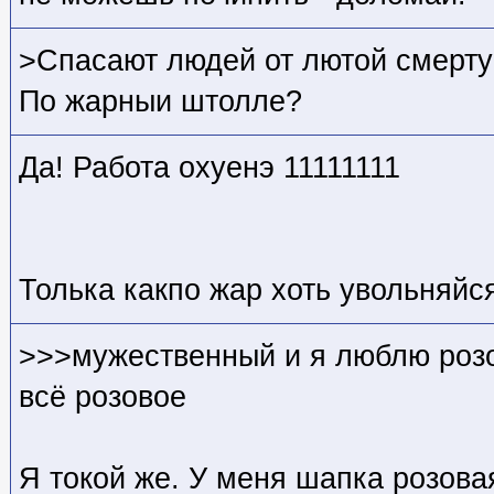
>Спасают людей от лютой смерт
По жарныи штолле?
Да! Работа охуенэ 11111111
Толька какпо жар хоть увольняйс
>>>мужественный и я люблю розо
всё розовое
Я токой же. У меня шапка розовая