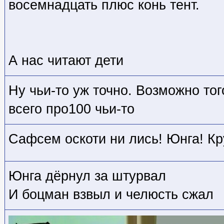
восемнадцать плюс конь тент.
А нас читают дети
Ну чьи-то уж точно. Возможно тог
всего про100 чьи-то
Сафсем оскоти ни лись! Юнга! Кр
Юнга дёрнул за штурвал
И боцман взвыл и челюсть сжал