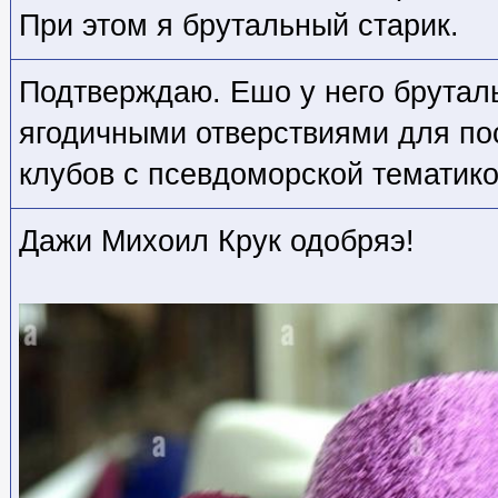
При этом я брутальный старик.
Подтверждаю. Ешо у него брутал
ягодичными отверствиями для п
клубов с псевдоморской тематико
Дажи Михоил Крук одобряэ!