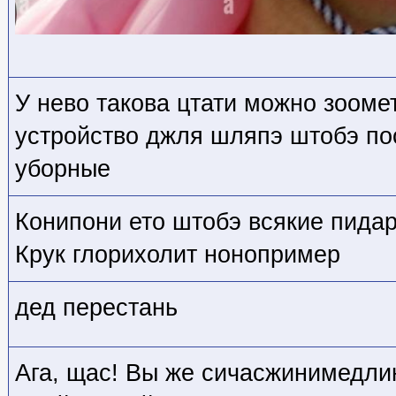
У нево такова цтати можно зооме
устройство джля шляпэ штобэ п
уборные
Конипони ето штобэ всякие пидар
Крук глорихолит нонопример
дед перестань
Ага, щас! Вы же сичасжинимедлин