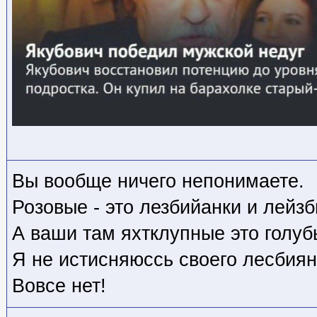
Вы вообще ничего непонимаете.
Розовые - это лезбийанки и лейз
А ваши там яхтклупные это голуб
Я не истисняюссь своего лесбиян
Вовсе нет!