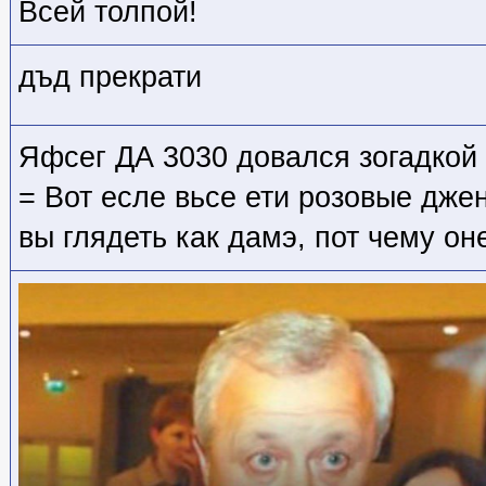
Всей толпой!
дъд прекрати
Яфсег ДА 3030 довался зогадкой 
= Вот есле вьсе ети розовые дже
вы глядеть как дамэ, пот чему он