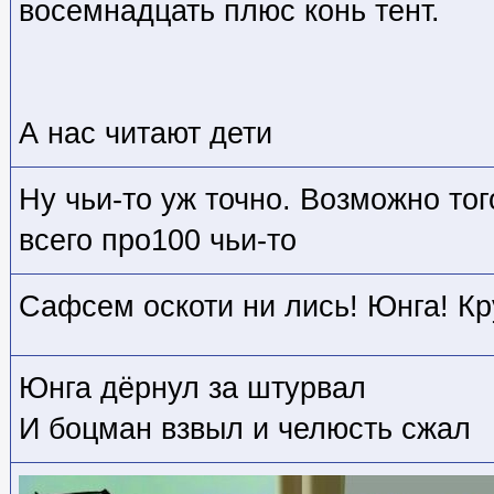
восемнадцать плюс конь тент.
А нас читают дети
Ну чьи-то уж точно. Возможно тог
всего про100 чьи-то
Сафсем оскоти ни лись! Юнга! Кр
Юнга дёрнул за штурвал
И боцман взвыл и челюсть сжал