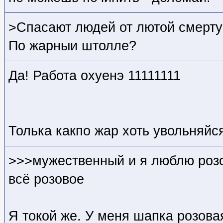
>Спасают людей от лютой смерт
По жарныи штолле?
Да! Работа охуенэ 11111111
Толька какпо жар хоть увольняйс
>>>мужественный и я люблю розо
всё розовое
Я токой же. У меня шапка розовая