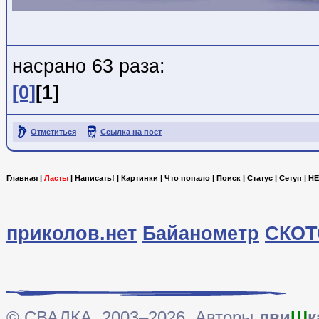
насрано 63 раза:
[0]
[1]
Отметиться
Ссылка на пост
Главная
|
Ласты
|
Написать!
|
Картинки
|
Что попало
|
Поиск
|
Статус
|
Сетуп
|
HE
приколов.нет
Байанометр
СКОТ
© СВАЛКА, 2003–2026. Авторы
дви
Ш
к