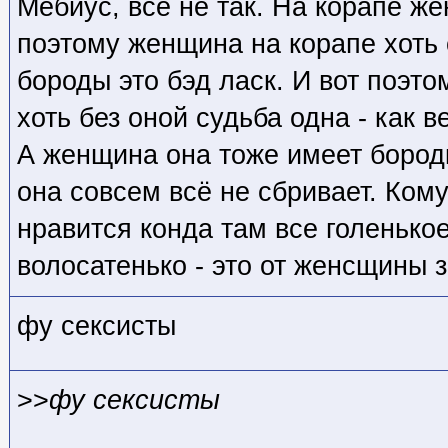
Мебиус, все не так. На корапе ж
поэтому женщина на корапе хоть 
бороды это бэд ласк. И вот поэто
хоть без оной судьба одна - как в
А женщина она тоже имеет бородку
она совсем всё не сбривает. Кому
нравится конда там все голенькое
волосатенько - это от женсщины з
фу сексисты
>>
фу сексисты