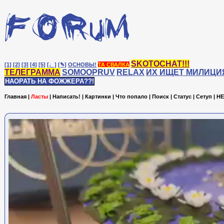
SKOTOCHAT!!!
[1]
[2]
[3]
[4]
[5]
[♩]
[✎]
ОСНОВЫ!
ТА СВАЛКА
ТЕЛЕГРАММА
SOMOOPRUV
RELAX
ИХ ИЩЕТ МИЛИЦИ
НАОРАТЬ НА ФОЖЖЕРА??!
Главная
|
Ласты
|
Написать!
|
Картинки
|
Что попало
|
Поиск
|
Статус
|
Сетуп
|
HE