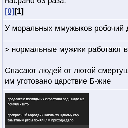
насрано 63 раза:
[0]
[1]
У моральных ммужыков робочий 
> нормальные мужики работают в
Спасают людей от лютой смертуш
им уготовано царствие Б-жие