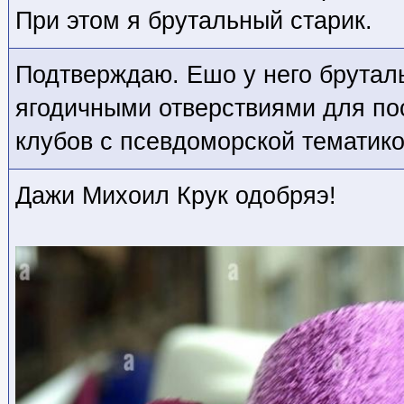
При этом я брутальный старик.
Подтверждаю. Ешо у него брутал
ягодичными отверствиями для п
клубов с псевдоморской тематико
Дажи Михоил Крук одобряэ!