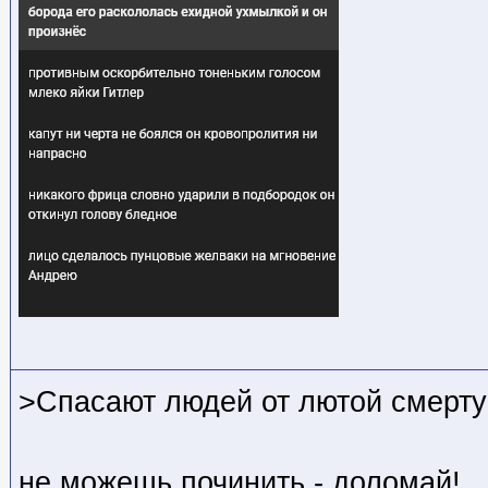
>Спасают людей от лютой смерт
не можешь починить - доломай!