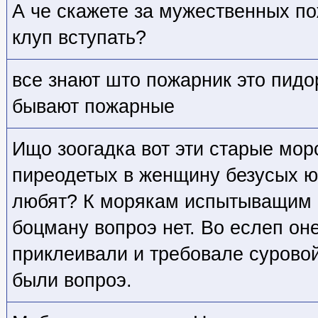
А че скажете за мужественных по
клуп вступать?
все знают што пожарник это пид
бывают пожарные
Ищо зоогадка вот эти старые мор
пиреодетых в женщину безусых ю
любят? К морякам испытыващим 
боцману вопроэ нет. Во еслеп он
приклеивали и требовале сурово
были вопроэ.