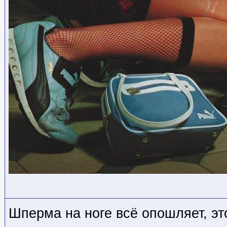
Шперма на ноге всё опошляет, эт