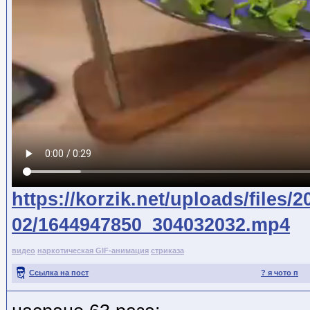
https://korzik.net/uploads/files/2
02/1644947850_304032032.mp4
видео
наркотическая GIF-анимация
стриказа
Ссылка на пост
? я чото п